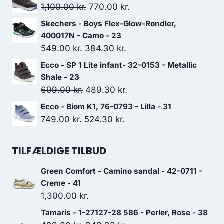
pris
pris
Den
Den
1,100.00
kr.
770.00
kr.
var:
er:
oprindelige
aktuelle
Skechers - Boys Flex-Glow-Rondler,
799.00 kr..
559.30 kr..
pris
pris
400017N - Camo - 23
var:
er:
Den
Den
549.00
kr.
384.30
kr.
1,100.00 kr..
770.00 kr..
oprindelige
aktuelle
Ecco - SP 1 Lite infant- 32-0153 - Metallic
pris
pris
Shale - 23
var:
er:
Den
Den
699.00
kr.
489.30
kr.
549.00 kr..
384.30 kr..
oprindelige
aktuelle
Ecco - Biom K1, 76-0793 - Lilla - 31
pris
pris
Den
Den
749.00
kr.
524.30
kr.
var:
er:
oprindelige
aktuelle
699.00 kr..
489.30 kr..
pris
pris
TILFÆLDIGE TILBUD
var:
er:
Green Comfort - Camino sandal - 42-0711 -
749.00 kr..
524.30 kr..
Creme - 41
1,300.00
kr.
Tamaris - 1-27127-28 586 - Perler, Rose - 38