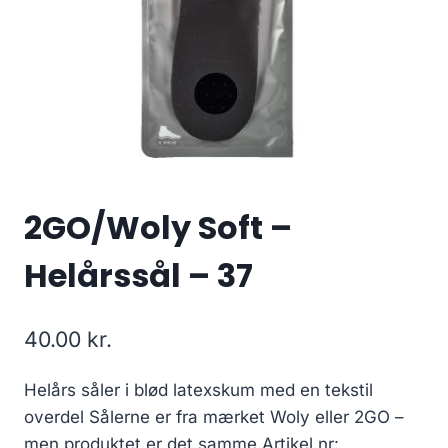
2GO/Woly Soft –
Helårssål – 37
40.00
kr.
Helårs såler i blød latexskum med en tekstil
overdel Sålerne er fra mærket Woly eller 2GO –
men produktet er det samme.Artikel nr: