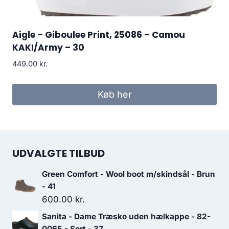
Aigle – Giboulee Print, 25086 – Camou
KAKI/Army – 30
449.00
kr.
Køb her
UDVALGTE TILBUD
Green Comfort - Wool boot m/skindsål - Brun
- 41
600.00
kr.
Sanita - Dame Træsko uden hælkappe - 82-
0065 - Sort - 37