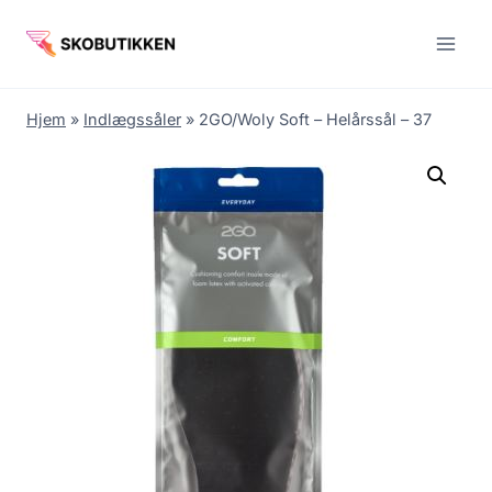
Fortsæt
til
indhold
Hjem
»
Indlægssåler
»
2GO/Woly Soft – Helårssål – 37