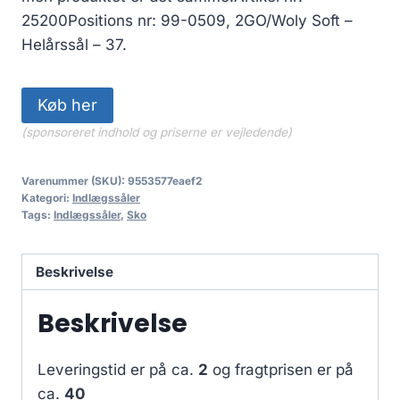
25200Positions nr: 99-0509, 2GO/Woly Soft –
Helårssål – 37.
Køb her
(sponsoreret indhold og priserne er vejledende)
Varenummer (SKU):
9553577eaef2
Kategori:
Indlægssåler
Tags:
Indlægssåler
,
Sko
Beskrivelse
Beskrivelse
Leveringstid er på ca.
2
og fragtprisen er på
ca.
40