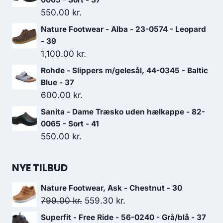
550.00
kr.
Nature Footwear - Alba - 23-0574 - Leopard
- 39
1,100.00
kr.
Rohde - Slippers m/gelesål, 44-0345 - Baltic
Blue - 37
600.00
kr.
Sanita - Dame Træsko uden hælkappe - 82-
0065 - Sort - 41
550.00
kr.
NYE TILBUD
Nature Footwear, Ask - Chestnut - 30
Den
Den
799.00
kr.
559.30
kr.
oprindelige
aktuelle
Superfit - Free Ride - 56-0240 - Grå/blå - 37