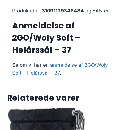
Produktid er
31091139346484
og EAN er
Anmeldelse af
2GO/Woly Soft –
Helårssål – 37
Se om vi har en
anmeldelse af 2GO/Woly
Soft – Helårssål – 37
.
Relaterede varer