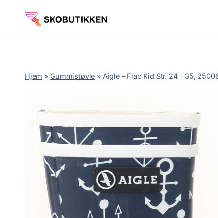
Fortsæt
til
indhold
Hjem
»
Gummistøvle
»
Aigle – Flac Kid Str. 24 – 35, 250