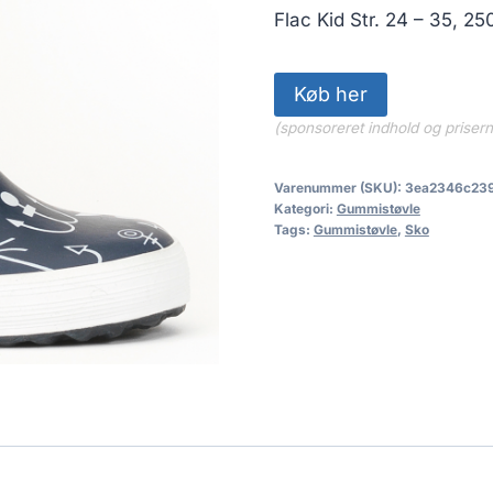
Flac Kid Str. 24 – 35, 2
Køb her
(sponsoreret indhold og priser
Varenummer (SKU):
3ea2346c23
Kategori:
Gummistøvle
Tags:
Gummistøvle
,
Sko