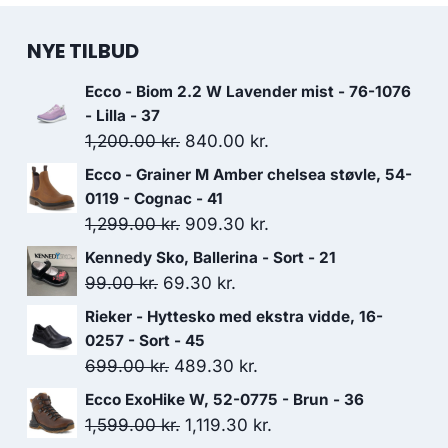
NYE TILBUD
Ecco - Biom 2.2 W Lavender mist - 76-1076
- Lilla - 37
Den
Den
1,200.00
kr.
840.00
kr.
oprindelige
aktuelle
Ecco - Grainer M Amber chelsea støvle, 54-
pris
pris
0119 - Cognac - 41
var:
er:
Den
Den
1,299.00
kr.
909.30
kr.
1,200.00 kr..
840.00 kr..
oprindelige
aktuelle
Kennedy Sko, Ballerina - Sort - 21
pris
pris
Den
Den
99.00
kr.
69.30
kr.
var:
er:
oprindelige
aktuelle
Rieker - Hyttesko med ekstra vidde, 16-
1,299.00 kr..
909.30 kr..
pris
pris
0257 - Sort - 45
var:
er:
Den
Den
699.00
kr.
489.30
kr.
99.00 kr..
69.30 kr..
oprindelige
aktuelle
Ecco ExoHike W, 52-0775 - Brun - 36
pris
pris
Den
Den
1,599.00
kr.
1,119.30
kr.
var:
er: