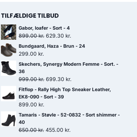
TILFÆLDIGE TILBUD
Gabor, loafer - Sort - 4
Den
Den
899.00
kr.
629.30
kr.
oprindelige
aktuelle
Bundgaard, Haza - Brun - 24
pris
pris
299.00
kr.
var:
er:
Skechers, Synergy Modern Femme - Sort. -
899.00 kr..
629.30 kr..
36
Den
Den
999.00
kr.
699.30
kr.
oprindelige
aktuelle
Fitflop - Rally High Top Sneaker Leather,
pris
pris
EK8-090 - Sort - 39
var:
er:
899.00
kr.
999.00 kr..
699.30 kr..
Tamaris - Støvle - 52-0832 - Sort shimmer -
40
Den
Den
650.00
kr.
455.00
kr.