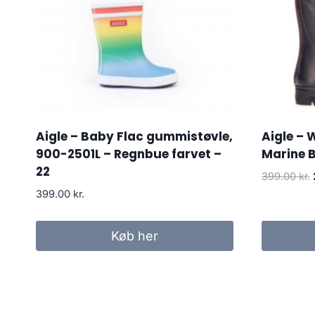
Aigle – Baby Flac gummistøvle,
Aigle –
900-2501L – Regnbue farvet –
Marine B
22
399.00
kr.
399.00
kr.
Køb her