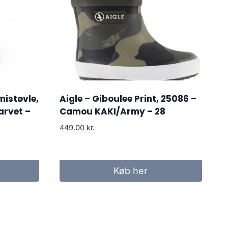
mistøvle,
Aigle – Giboulee Print, 25086 –
arvet –
Camou KAKI/Army – 28
449.00
kr.
Køb her