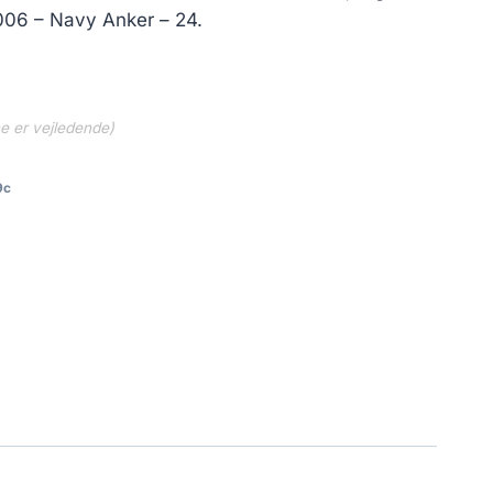
5006 – Navy Anker – 24.
ne er vejledende)
9c