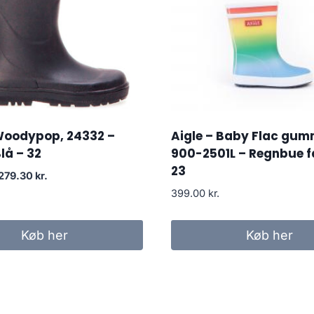
 Woodypop, 24332 –
Aigle – Baby Flac gum
lå – 32
900-2501L – Regnbue f
23
Den
Den
279.30
kr.
oprindelige
aktuelle
399.00
kr.
pris
pris
var:
er:
Køb her
Køb her
399.00 kr..
279.30 kr..