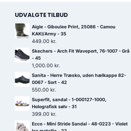
UDVALGTE TILBUD
Aigle - Giboulee Print, 25086 - Camou
KAKI/Army - 35
449.00
kr.
Skechers - Arch Fit Waveport, 76-1007 - Grå
- 45
1,000.00
kr.
Sanita - Herre Træsko, uden hælkappe 82-
0067 - Sort - 42
550.00
kr.
Superfit, sandal - 1-000127-1000,
Holografisk sølv - 31
399.00
kr.
Ecco - Mini Stride Sandal - 48-0223 - Violet
Ice metallic - 22