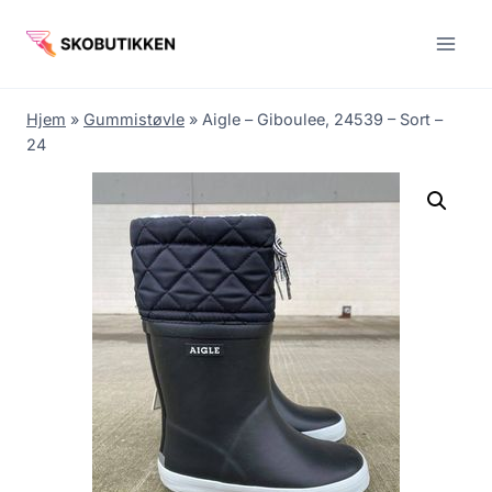
Fortsæt
til
indhold
Hjem
»
Gummistøvle
»
Aigle – Giboulee, 24539 – Sort –
24