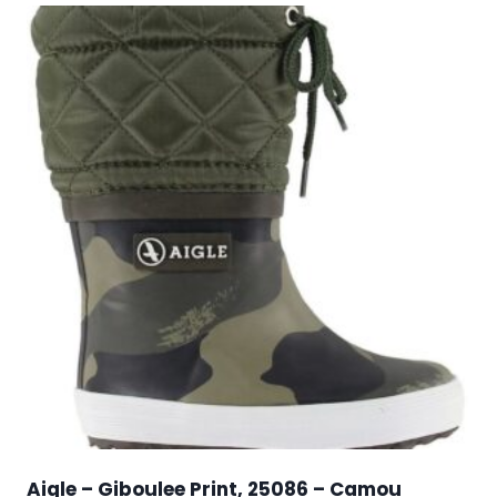
Aigle – Giboulee Print, 25086 – Camou