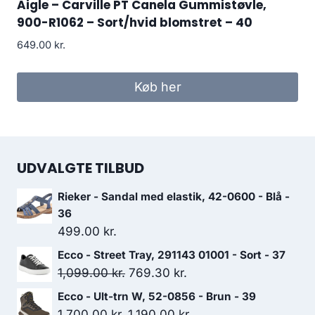
Aigle – Carville PT Canela Gummistøvle,
900-R1062 – Sort/hvid blomstret – 40
649.00
kr.
Køb her
UDVALGTE TILBUD
Rieker - Sandal med elastik, 42-0600 - Blå -
36
499.00
kr.
Ecco - Street Tray, 291143 01001 - Sort - 37
Den
Den
1,099.00
kr.
769.30
kr.
oprindelige
aktuelle
Ecco - Ult-trn W, 52-0856 - Brun - 39
pris
pris
Den
Den
1,700.00
kr.
1,190.00
kr.