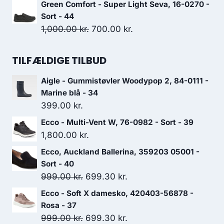
oprindelige
aktuelle
Green Comfort - Super Light Seva, 16-0270 -
1,700.00 kr..
1,190.00 kr..
pris
pris
Sort - 44
var:
er:
Den
Den
1,000.00
kr.
700.00
kr.
1,099.00 kr..
769.30 kr..
oprindelige
aktuelle
pris
pris
TILFÆLDIGE TILBUD
var:
er:
Aigle - Gummistøvler Woodypop 2, 84-0111 -
1,000.00 kr..
700.00 kr..
Marine blå - 34
399.00
kr.
Ecco - Multi-Vent W, 76-0982 - Sort - 39
1,800.00
kr.
Ecco, Auckland Ballerina, 359203 05001 -
Sort - 40
Den
Den
999.00
kr.
699.30
kr.
oprindelige
aktuelle
Ecco - Soft X damesko, 420403-56878 -
pris
pris
Rosa - 37
var:
er:
Den
Den
999.00
kr.
699.30
kr.