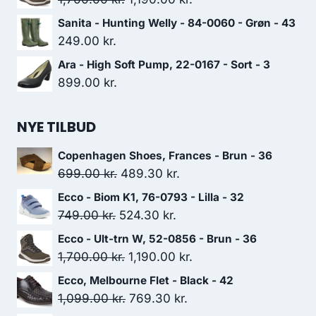
var:
er:
oprindelige
aktuelle
Sanita - Hunting Welly - 84-0060 - Grøn - 43
1,099.00 kr..
769.30 kr..
pris
pris
249.00
kr.
var:
er:
Ara - High Soft Pump, 22-0167 - Sort - 3
1,700.00 kr..
1,190.00 kr..
899.00
kr.
NYE TILBUD
Copenhagen Shoes, Frances - Brun - 36
Den
Den
699.00
kr.
489.30
kr.
oprindelige
aktuelle
Ecco - Biom K1, 76-0793 - Lilla - 32
pris
pris
Den
Den
749.00
kr.
524.30
kr.
var:
er:
oprindelige
aktuelle
Ecco - Ult-trn W, 52-0856 - Brun - 36
699.00 kr..
489.30 kr..
pris
pris
Den
Den
1,700.00
kr.
1,190.00
kr.
var:
er:
oprindelige
aktuelle
Ecco, Melbourne Flet - Black - 42
749.00 kr..
524.30 kr..
pris
pris
Den
Den
1,099.00
kr.
769.30
kr.
var:
er: