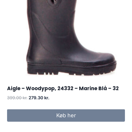
Aigle – Woodypop, 24332 – Marine Blå – 32
Den
Den
399.00
kr.
279.30
kr.
oprindelige
aktuelle
pris
pris
Køb her
var:
er:
399.00 kr..
279.30 kr..