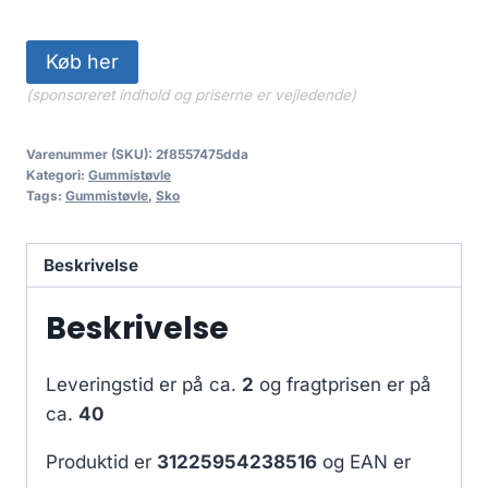
Køb her
(sponsoreret indhold og priserne er vejledende)
Varenummer (SKU):
2f8557475dda
Kategori:
Gummistøvle
Tags:
Gummistøvle
,
Sko
Beskrivelse
Beskrivelse
Leveringstid er på ca.
2
og fragtprisen er på
ca.
40
Produktid er
31225954238516
og EAN er