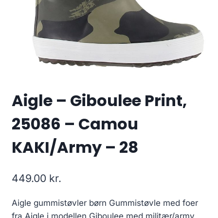
Aigle – Giboulee Print,
25086 – Camou
KAKI/Army – 28
449.00
kr.
Aigle gummistøvler børn Gummistøvle med foer
fra Aigle i modellen Giboulee med militær/army