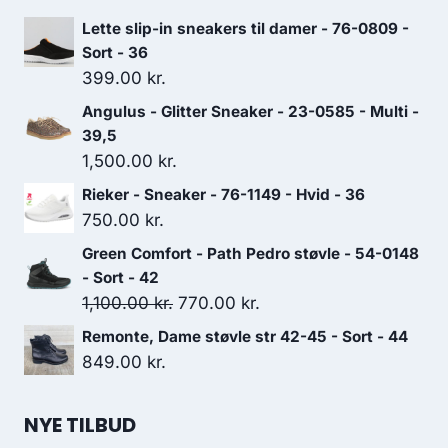
Lette slip-in sneakers til damer - 76-0809 -
Sort - 36
399.00
kr.
Angulus - Glitter Sneaker - 23-0585 - Multi -
39,5
1,500.00
kr.
Rieker - Sneaker - 76-1149 - Hvid - 36
750.00
kr.
Green Comfort - Path Pedro støvle - 54-0148
- Sort - 42
Den
Den
1,100.00
kr.
770.00
kr.
oprindelige
aktuelle
Remonte, Dame støvle str 42-45 - Sort - 44
pris
pris
849.00
kr.
var:
er:
1,100.00 kr..
770.00 kr..
NYE TILBUD