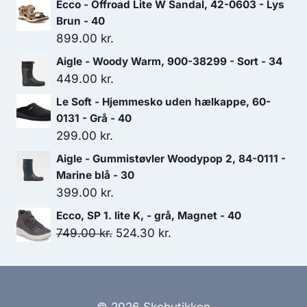
Ecco - Offroad Lite W Sandal, 42-0603 - Lys
1,500.00 kr..
1,050.00 kr..
Brun - 40
899.00
kr.
Aigle - Woody Warm, 900-38299 - Sort - 34
449.00
kr.
Le Soft - Hjemmesko uden hælkappe, 60-
0131 - Grå - 40
299.00
kr.
Aigle - Gummistøvler Woodypop 2, 84-0111 -
Marine blå - 30
399.00
kr.
Ecco, SP 1. lite K, - grå, Magnet - 40
Den
Den
749.00
kr.
524.30
kr.
oprindelige
aktuelle
pris
pris
var:
er:
749.00 kr..
524.30 kr..