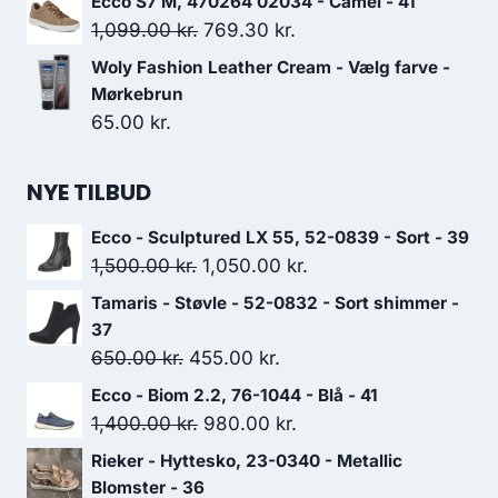
Ecco S7 M, 470264 02034 - Camel - 41
Den
Den
1,099.00
kr.
769.30
kr.
oprindelige
aktuelle
Woly Fashion Leather Cream - Vælg farve -
pris
pris
Mørkebrun
var:
er:
65.00
kr.
1,099.00 kr..
769.30 kr..
NYE TILBUD
Ecco - Sculptured LX 55, 52-0839 - Sort - 39
Den
Den
1,500.00
kr.
1,050.00
kr.
oprindelige
aktuelle
Tamaris - Støvle - 52-0832 - Sort shimmer -
pris
pris
37
var:
er:
Den
Den
650.00
kr.
455.00
kr.
1,500.00 kr..
1,050.00 kr..
oprindelige
aktuelle
Ecco - Biom 2.2, 76-1044 - Blå - 41
pris
pris
Den
Den
1,400.00
kr.
980.00
kr.
var:
er:
oprindelige
aktuelle
Rieker - Hyttesko, 23-0340 - Metallic
650.00 kr..
455.00 kr..
pris
pris
Blomster - 36