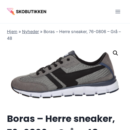
Fortsæt
til
indhold
Hjem
»
Nyheder
»
Boras – Herre sneaker, 76-0806 – Grå –
48
Boras – Herre sneaker,