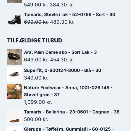
var:
er:
Den
Den
549.00
kr.
384.30
kr.
1,400.00 kr..
980.00 kr..
oprindelige
aktuelle
Tamaris, Støvle i lak - 52-0766 - Sort - 40
pris
pris
Den
Den
699.00
kr.
489.30
kr.
var:
er:
oprindelige
aktuelle
549.00 kr..
384.30 kr..
pris
pris
TILFÆLDIGE TILBUD
var:
er:
Ara, Pæn Dame sko - Sort Lak - 3
699.00 kr..
489.30 kr..
Den
Den
649.00
kr.
454.30
kr.
oprindelige
aktuelle
Superfit, 0-800124-8000 - Blå - 30
pris
pris
349.00
kr.
var:
er:
Nature Footwear - Anna, 1001-026 148 -
649.00 kr..
454.30 kr..
Støvet grøn - 37
1,099.00
kr.
Tamaris - Ballerina - 23-0601 - Cognac - 38
500.00
kr.
Glerups - Tøffel m. Gummisål - 60-0125 -