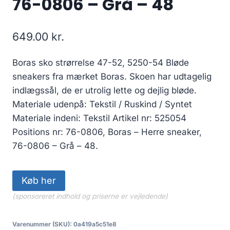
76-0806 – Grå – 48
649.00
kr.
Boras sko strørrelse 47-52, 5250-54 Bløde
sneakers fra mærket Boras. Skoen har udtagelig
indlægssål, de er utrolig lette og dejlig bløde.
Materiale udenpå: Tekstil / Ruskind / Syntet
Materiale indeni: Tekstil Artikel nr: 525054
Positions nr: 76-0806, Boras – Herre sneaker,
76-0806 – Grå – 48.
Køb her
(sponsoreret indhold og priserne er vejledende)
Varenummer (SKU):
0a419a5c51e8