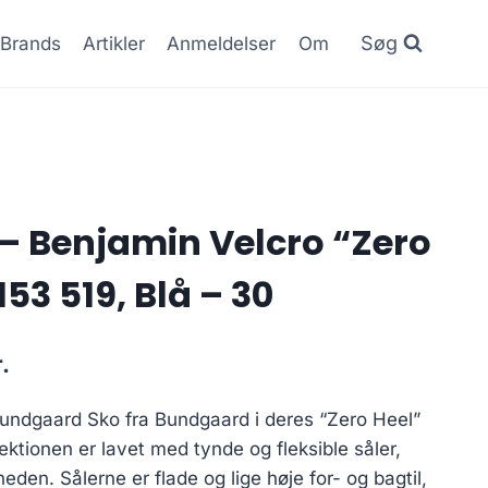
Søg
Brands
Artikler
Anmeldelser
Om
 Benjamin Velcro “Zero
153 519, Blå – 30
Den
.
ge
aktuelle
 Bundgaard Sko fra Bundgaard i deres “Zero Heel”
pris
lektionen er lavet med tynde og fleksible såler,
er:
den. Sålerne er flade og lige høje for- og bagtil,