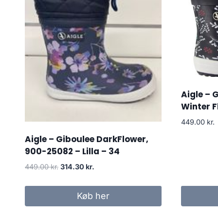
Aigle – 
Winter F
449.00
kr.
Aigle – Giboulee DarkFlower,
900-25082 – Lilla – 34
Den
Den
449.00
kr.
314.30
kr.
oprindelige
aktuelle
pris
pris
Køb her
var:
er:
449.00 kr..
314.30 kr..