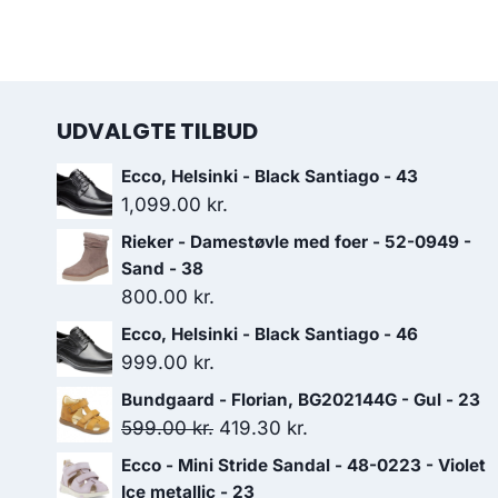
UDVALGTE TILBUD
Ecco, Helsinki - Black Santiago - 43
1,099.00
kr.
Rieker - Damestøvle med foer - 52-0949 -
Sand - 38
800.00
kr.
Ecco, Helsinki - Black Santiago - 46
999.00
kr.
Bundgaard - Florian, BG202144G - Gul - 23
Den
Den
599.00
kr.
419.30
kr.
oprindelige
aktuelle
Ecco - Mini Stride Sandal - 48-0223 - Violet
pris
pris
Ice metallic - 23