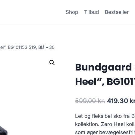
Shop
Tilbud
Bestseller
l”, BG101153 519, Blå – 30
Bundgaard –
Heel”, BG101
Den
599.00
kr.
419.30
kr
oprindeli
Let og fleksibel sko fra
pris
kollektion. Zero Heel kol
var:
som øger bevægelsesfrihe