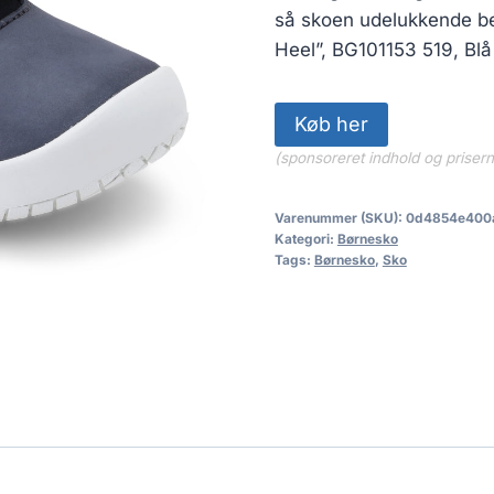
599.00 kr
så skoen udelukkende be
Heel”, BG101153 519, Blå
Køb her
(sponsoreret indhold og priser
Varenummer (SKU):
0d4854e400
Kategori:
Børnesko
Tags:
Børnesko
,
Sko