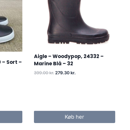
Aigle – Woodypop, 24332 –
 – Sort –
Marine Blå – 32
Den
Den
399.00
kr.
279.30
kr.
oprindelige
aktuelle
pris
pris
var:
er:
399.00 kr..
279.30 kr..
Køb her