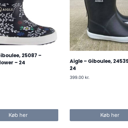
Giboulee, 25087 –
Aigle – Giboulee, 24539
lower – 24
24
399.00
kr.
Køb her
Køb her