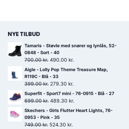
NYE TILBUD
Tamaris - Støvle med snører og lynlås, 52-
0848 - Sort - 40
Den
Den
700.00
kr.
490.00
kr.
oprindelige
aktuelle
Aigle - Lolly Pop Theme Treasure Map,
pris
pris
R119C - Blå - 33
var:
er:
Den
Den
399.00
kr.
279.30
kr.
700.00 kr..
490.00 kr..
oprindelige
aktuelle
Superfit - Sport7 mini - 76-0915 - Blå - 27
pris
pris
Den
Den
699.00
kr.
489.30
kr.
var:
er:
oprindelige
aktuelle
Skechers - Girls Flutter Heart Lights, 76-
399.00 kr..
279.30 kr..
pris
pris
0953 - Pink - 35
var:
er:
Den
Den
749.00
kr.
524.30
kr.