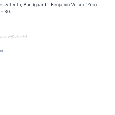
..
419.30 kr..
skytter fo, Bundgaard – Benjamin Velcro “Zero
 – 30.
ne er vejledende)
ad