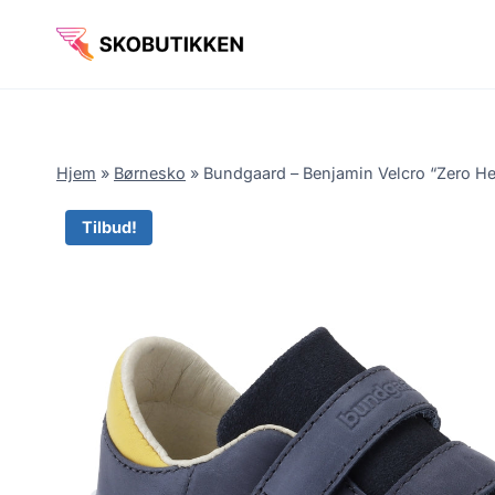
Fortsæt
til
indhold
Hjem
»
Børnesko
»
Bundgaard – Benjamin Velcro “Zero Hee
Tilbud!