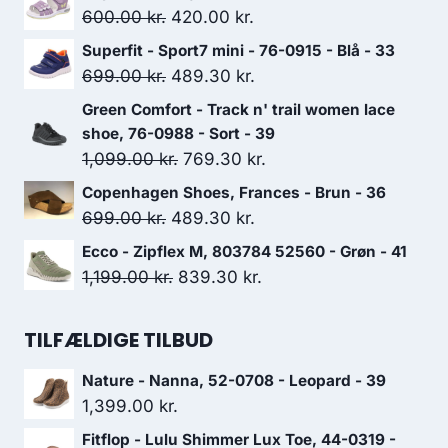
Den
Den
600.00
kr.
420.00
kr.
oprindelige
aktuelle
Superfit - Sport7 mini - 76-0915 - Blå - 33
pris
pris
Den
Den
699.00
kr.
489.30
kr.
var:
er:
oprindelige
aktuelle
Green Comfort - Track n' trail women lace
600.00 kr..
420.00 kr..
pris
pris
shoe, 76-0988 - Sort - 39
var:
er:
Den
Den
1,099.00
kr.
769.30
kr.
699.00 kr..
489.30 kr..
oprindelige
aktuelle
Copenhagen Shoes, Frances - Brun - 36
pris
pris
Den
Den
699.00
kr.
489.30
kr.
var:
er:
oprindelige
aktuelle
Ecco - Zipflex M, 803784 52560 - Grøn - 41
1,099.00 kr..
769.30 kr..
pris
pris
Den
Den
1,199.00
kr.
839.30
kr.
var:
er:
oprindelige
aktuelle
699.00 kr..
489.30 kr..
pris
pris
TILFÆLDIGE TILBUD
var:
er:
Nature - Nanna, 52-0708 - Leopard - 39
1,199.00 kr..
839.30 kr..
1,399.00
kr.
Fitflop - Lulu Shimmer Lux Toe, 44-0319 -