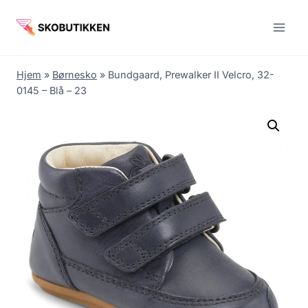
Fortsæt
til
indhold
Hjem
»
Børnesko
»
Bundgaard, Prewalker II Velcro, 32-
0145 – Blå – 23