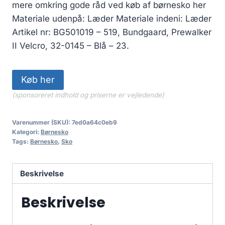
mere omkring gode råd ved køb af børnesko her
Materiale udenpå: Læder Materiale indeni: Læder
Artikel nr: BG501019 – 519, Bundgaard, Prewalker
II Velcro, 32-0145 – Blå – 23.
Køb her
(sponsoreret indhold og priserne er vejledende)
Varenummer (SKU):
7ed0a64c0eb9
Kategori:
Børnesko
Tags:
Børnesko
,
Sko
Beskrivelse
Beskrivelse