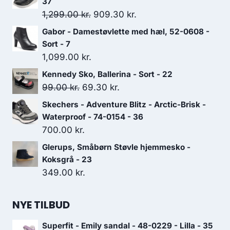
37
Den
Den
1,299.00
kr.
909.30
kr.
oprindelige
aktuelle
Gabor - Damestøvlette med hæl, 52-0608 -
pris
pris
Sort - 7
var:
er:
1,099.00
kr.
1,299.00 kr..
909.30 kr..
Kennedy Sko, Ballerina - Sort - 22
Den
Den
99.00
kr.
69.30
kr.
oprindelige
aktuelle
Skechers - Adventure Blitz - Arctic-Brisk -
pris
pris
Waterproof - 74-0154 - 36
var:
er:
700.00
kr.
99.00 kr..
69.30 kr..
Glerups, Småbørn Støvle hjemmesko -
Koksgrå - 23
349.00
kr.
NYE TILBUD
Superfit - Emily sandal - 48-0229 - Lilla - 35