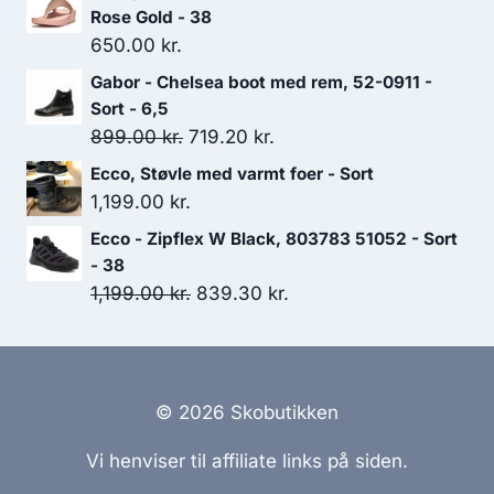
Rose Gold - 38
650.00
kr.
Gabor - Chelsea boot med rem, 52-0911 -
Sort - 6,5
Den
Den
899.00
kr.
719.20
kr.
oprindelige
aktuelle
Ecco, Støvle med varmt foer - Sort
pris
pris
1,199.00
kr.
var:
er:
Ecco - Zipflex W Black, 803783 51052 - Sort
899.00 kr..
719.20 kr..
- 38
Den
Den
1,199.00
kr.
839.30
kr.
oprindelige
aktuelle
pris
pris
var:
er:
1,199.00 kr..
839.30 kr..
© 2026 Skobutikken
Vi henviser til affiliate links på siden.