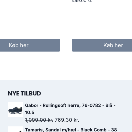
449.00
kr.
Køb her
Køb her
NYE TILBUD
Gabor - Rollingsoft herre, 76-0782 - Blå -
10.5
Den
Den
1,099.00
kr.
769.30
kr.
oprindelige
aktuelle
Tamaris, Sandal m/hæl - Black Comb - 38