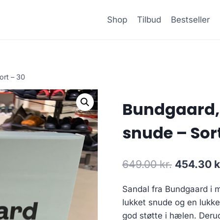
Shop
Tilbud
Bestseller
ort – 30
Bundgaard,
snude – Sort
Den
649.00
kr.
454.30
k
oprindeli
Sandal fra Bundgaard i 
pris
lukket snude og en lukk
var:
god støtte i hælen. Der