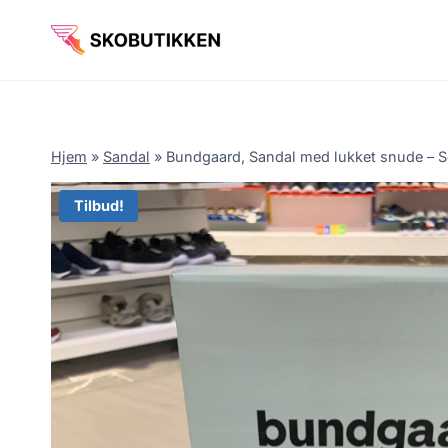
Fortsæt
til
indhold
Hjem
»
Sandal
»
Bundgaard, Sandal med lukket snude – S
Tilbud!