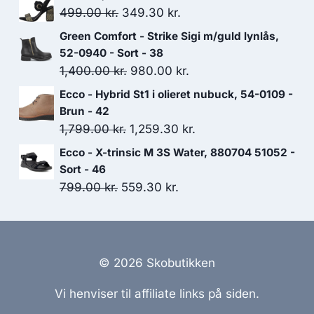
pris
pris
Den
Den
499.00
kr.
349.30
kr.
var:
er:
oprindelige
aktuelle
Green Comfort - Strike Sigi m/guld lynlås,
1,099.00 kr..
769.30 kr..
pris
pris
52-0940 - Sort - 38
var:
er:
Den
Den
1,400.00
kr.
980.00
kr.
499.00 kr..
349.30 kr..
oprindelige
aktuelle
Ecco - Hybrid St1 i olieret nubuck, 54-0109 -
pris
pris
Brun - 42
var:
er:
Den
Den
1,799.00
kr.
1,259.30
kr.
1,400.00 kr..
980.00 kr..
oprindelige
aktuelle
Ecco - X-trinsic M 3S Water, 880704 51052 -
pris
pris
Sort - 46
var:
er:
Den
Den
799.00
kr.
559.30
kr.
1,799.00 kr..
1,259.30 kr..
oprindelige
aktuelle
pris
pris
var:
er:
799.00 kr..
559.30 kr..
© 2026 Skobutikken
Vi henviser til affiliate links på siden.