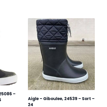
 25086 –
Aigle – Giboulee, 24539 – Sort –
5
24