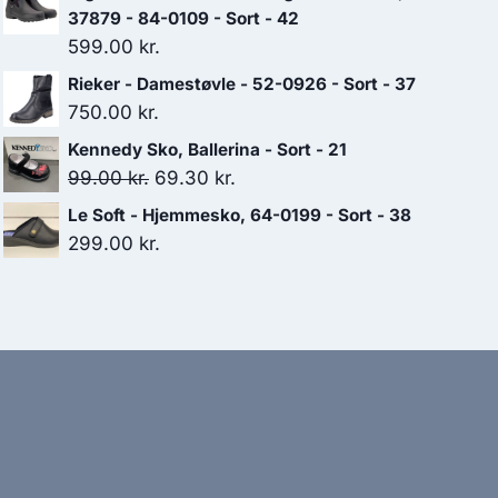
37879 - 84-0109 - Sort - 42
599.00
kr.
Rieker - Damestøvle - 52-0926 - Sort - 37
750.00
kr.
Kennedy Sko, Ballerina - Sort - 21
Den
Den
99.00
kr.
69.30
kr.
oprindelige
aktuelle
Le Soft - Hjemmesko, 64-0199 - Sort - 38
pris
pris
299.00
kr.
var:
er:
99.00 kr..
69.30 kr..