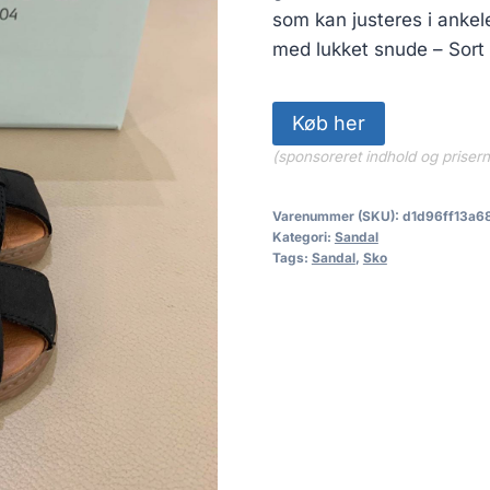
649.00 kr
som kan justeres i anke
med lukket snude – Sort 
Køb her
(sponsoreret indhold og priser
Varenummer (SKU):
d1d96ff13a6
Kategori:
Sandal
Tags:
Sandal
,
Sko