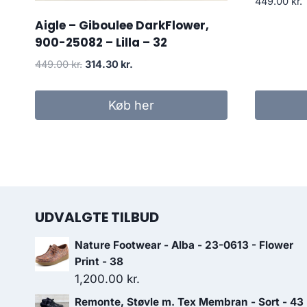
449.00
kr.
Aigle – Giboulee DarkFlower,
900-25082 – Lilla – 32
Den
Den
449.00
kr.
314.30
kr.
oprindelige
aktuelle
pris
pris
Køb her
var:
er:
449.00 kr..
314.30 kr..
UDVALGTE TILBUD
Nature Footwear - Alba - 23-0613 - Flower
Print - 38
1,200.00
kr.
Remonte, Støvle m. Tex Membran - Sort - 43