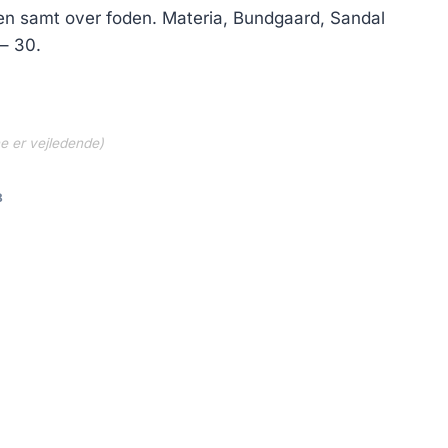
..
454.30 kr..
len samt over foden. Materia, Bundgaard, Sandal
– 30.
ne er vejledende)
8