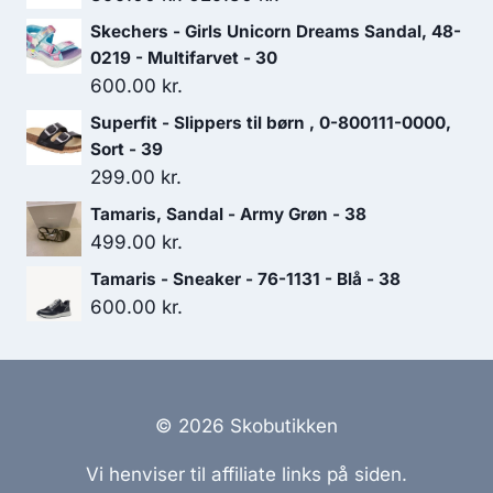
oprindelige
aktuelle
Skechers - Girls Unicorn Dreams Sandal, 48-
pris
pris
0219 - Multifarvet - 30
var:
er:
600.00
kr.
899.00 kr..
629.30 kr..
Superfit - Slippers til børn , 0-800111-0000,
Sort - 39
299.00
kr.
Tamaris, Sandal - Army Grøn - 38
499.00
kr.
Tamaris - Sneaker - 76-1131 - Blå - 38
600.00
kr.
© 2026 Skobutikken
Vi henviser til affiliate links på siden.