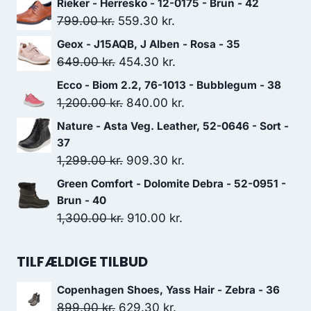
Rieker - Herresko - 12-0175 - Brun - 42
Den
Den
799.00
kr.
559.30
kr.
oprindelige
aktuelle
Geox - J15AQB, J Alben - Rosa - 35
pris
pris
Den
Den
649.00
kr.
454.30
kr.
var:
er:
oprindelige
aktuelle
Ecco - Biom 2.2, 76-1013 - Bubblegum - 38
799.00 kr..
559.30 kr..
pris
pris
Den
Den
1,200.00
kr.
840.00
kr.
var:
er:
oprindelige
aktuelle
Nature - Asta Veg. Leather, 52-0646 - Sort -
649.00 kr..
454.30 kr..
pris
pris
37
var:
er:
Den
Den
1,299.00
kr.
909.30
kr.
1,200.00 kr..
840.00 kr..
oprindelige
aktuelle
Green Comfort - Dolomite Debra - 52-0951 -
pris
pris
Brun - 40
var:
er:
Den
Den
1,300.00
kr.
910.00
kr.
1,299.00 kr..
909.30 kr..
oprindelige
aktuelle
pris
pris
TILFÆLDIGE TILBUD
var:
er:
Copenhagen Shoes, Yass Hair - Zebra - 36
1,300.00 kr..
910.00 kr..
Den
Den
899.00
kr.
629.30
kr.