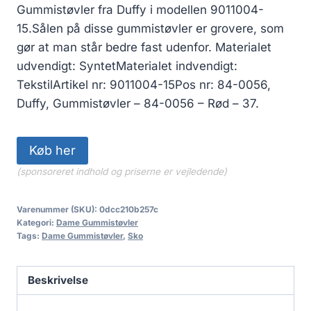
Gummistøvler fra Duffy i modellen 9011004-
15.Sålen på disse gummistøvler er grovere, som
gør at man står bedre fast udenfor. Materialet
udvendigt: SyntetMaterialet indvendigt:
TekstilArtikel nr: 9011004-15Pos nr: 84-0056,
Duffy, Gummistøvler – 84-0056 – Rød – 37.
Køb her
(sponsoreret indhold og priserne er vejledende)
Varenummer (SKU):
0dcc210b257c
Kategori:
Dame Gummistøvler
Tags:
Dame Gummistøvler
,
Sko
Beskrivelse