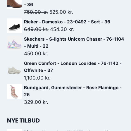
- 36
Den
Den
750.00
kr.
525.00
kr.
oprindelige
aktuelle
Rieker - Damesko - 23-0492 - Sort - 36
pris
pris
Den
Den
649.00
kr.
454.30
kr.
var:
er:
oprindelige
aktuelle
Skechers - S-lights Unicorn Chaser - 76-1104
750.00 kr..
525.00 kr..
pris
pris
- Multi - 22
var:
er:
450.00
kr.
649.00 kr..
454.30 kr..
Green Comfort - London Lourdes - 76-1142 -
Offwhite - 37
1,100.00
kr.
Bundgaard, Gummistøvler - Rose Flamingo -
25
329.00
kr.
NYE TILBUD