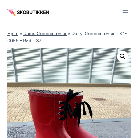
Fortsæt
til
indhold
Hjem
»
Dame Gummistøvler
»
Duffy, Gummistøvler – 84-
0056 – Rød – 37