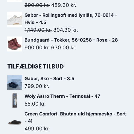
var:
er:
Den
Den
699.00
kr.
489.30
kr.
399.00 kr..
279.30 kr..
oprindelige
aktuelle
Gabor - Rollingsoft med lynlås, 76-0914 -
pris
pris
Hvid - 4.5
var:
er:
Den
Den
1,149.00
kr.
804.30
kr.
699.00 kr..
489.30 kr..
oprindelige
aktuelle
Bundgaard - Tokker, 56-0258 - Rose - 28
pris
pris
Den
Den
900.00
kr.
630.00
kr.
var:
er:
oprindelige
aktuelle
1,149.00 kr..
804.30 kr..
pris
pris
TILFÆLDIGE TILBUD
var:
er:
Gabor, Sko - Sort - 3.5
900.00 kr..
630.00 kr..
799.00
kr.
Woly Astro Therm - Termosål - 47
55.00
kr.
Green Comfort, Bhutan uld hjemmesko - Sort
- 41
499.00
kr.