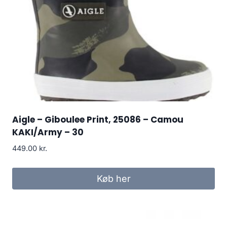
Aigle – Giboulee Print, 25086 – Camou
KAKI/Army – 30
449.00
kr.
Køb her