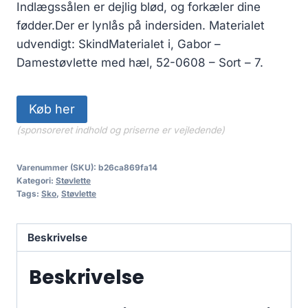
Indlægssålen er dejlig blød, og forkæler dine
fødder.Der er lynlås på indersiden. Materialet
udvendigt: SkindMaterialet i, Gabor –
Damestøvlette med hæl, 52-0608 – Sort – 7.
Køb her
(sponsoreret indhold og priserne er vejledende)
Varenummer (SKU):
b26ca869fa14
Kategori:
Støvlette
Tags:
Sko
,
Støvlette
Beskrivelse
Beskrivelse