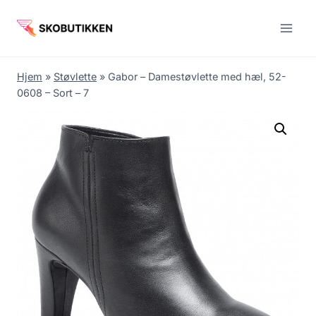
Fortsæt
til
indhold
Hjem
»
Støvlette
»
Gabor – Damestøvlette med hæl, 52-
0608 – Sort – 7