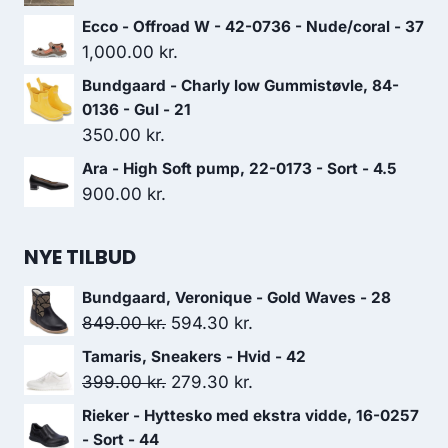
var:
er:
oprindelige
aktuelle
Ecco - Offroad W - 42-0736 - Nude/coral - 37
799.00 kr..
559.30 kr..
pris
pris
1,000.00
kr.
var:
er:
Bundgaard - Charly low Gummistøvle, 84-
899.00 kr..
629.30 kr..
0136 - Gul - 21
350.00
kr.
Ara - High Soft pump, 22-0173 - Sort - 4.5
900.00
kr.
NYE TILBUD
Bundgaard, Veronique - Gold Waves - 28
Den
Den
849.00
kr.
594.30
kr.
oprindelige
aktuelle
Tamaris, Sneakers - Hvid - 42
pris
pris
Den
Den
399.00
kr.
279.30
kr.
var:
er:
oprindelige
aktuelle
Rieker - Hyttesko med ekstra vidde, 16-0257
849.00 kr..
594.30 kr..
pris
pris
- Sort - 44