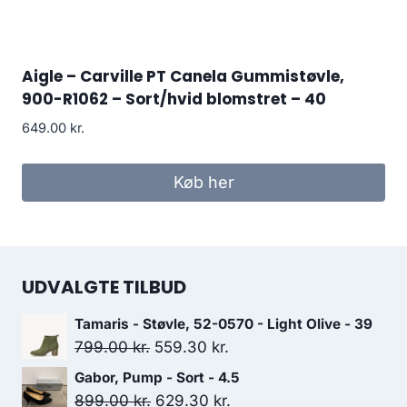
Aigle – Carville PT Canela Gummistøvle,
900-R1062 – Sort/hvid blomstret – 40
649.00
kr.
Køb her
UDVALGTE TILBUD
Tamaris - Støvle, 52-0570 - Light Olive - 39
Den
Den
799.00
kr.
559.30
kr.
oprindelige
aktuelle
Gabor, Pump - Sort - 4.5
pris
pris
Den
Den
899.00
kr.
629.30
kr.