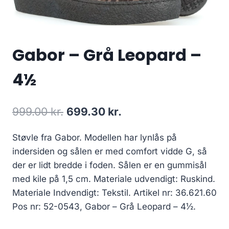
Gabor – Grå Leopard –
4½
Den
Den
999.00
kr.
699.30
kr.
oprindelige
aktuelle
Støvle fra Gabor. Modellen har lynlås på
pris
pris
indersiden og sålen er med comfort vidde G, så
var:
er:
der er lidt bredde i foden. Sålen er en gummisål
999.00 kr..
699.30 kr..
med kile på 1,5 cm. Materiale udvendigt: Ruskind.
Materiale Indvendigt: Tekstil. Artikel nr: 36.621.60
Pos nr: 52-0543, Gabor – Grå Leopard – 4½.