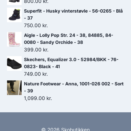
800.00
kr.
Superfit - Husky vinterstøvle - 56-0265 - Blå
- 37
750.00
kr.
Aigle - Lolly Pop Str. 24 - 38, 84885, 84-
0080 - Sandy Orchide - 38
399.00
kr.
Skechers, Equalizer 3.0 - 52984/BKK - 76-
0823- Black - 41
749.00
kr.
Nature Footwear - Anna, 1001-026 002 - Sort
- 39
1,099.00
kr.
© 2026 Skobutikken