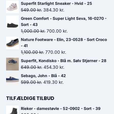
Superfit Starlight Sneaker - Hvid - 25
Den
Den
549.00
kr.
384.30
kr.
oprindelige
aktuelle
Green Comfort - Super Light Seva, 16-0270 -
pris
pris
Sort - 43
var:
er:
Den
Den
1,000.00
kr.
700.00
kr.
549.00 kr..
384.30 kr..
oprindelige
aktuelle
Nature Footware - Elin, 23-0528 - Sort Croco
pris
pris
- 41
var:
er:
Den
Den
1,100.00
kr.
770.00
kr.
1,000.00 kr..
700.00 kr..
oprindelige
aktuelle
Superfit, Kondisko - Blå m. Sølv Stjerner - 28
pris
pris
Den
Den
649.00
kr.
454.30
kr.
var:
er:
oprindelige
aktuelle
Sebago, John - Blå - 42
1,100.00 kr..
770.00 kr..
pris
pris
Den
Den
599.00
kr.
419.30
kr.
var:
er:
oprindelige
aktuelle
649.00 kr..
454.30 kr..
pris
pris
TILFÆLDIGE TILBUD
var:
er:
Rieker - damestøvle - 52-0902 - Sort - 39
599.00 kr..
419.30 kr..