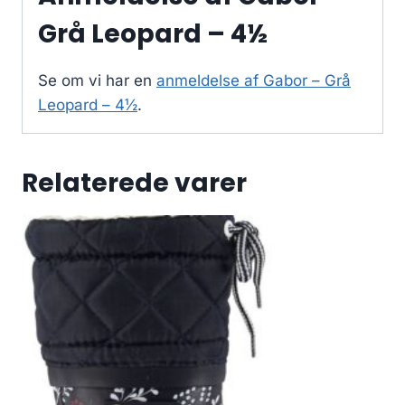
Grå Leopard – 4½
Se om vi har en
anmeldelse af Gabor – Grå
Leopard – 4½
.
Relaterede varer