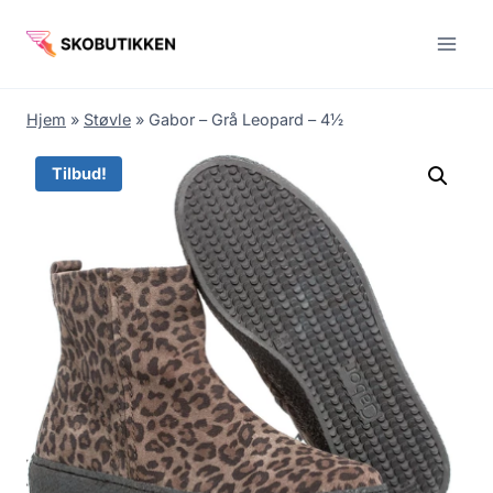
Fortsæt
til
indhold
Hjem
»
Støvle
»
Gabor – Grå Leopard – 4½
Tilbud!