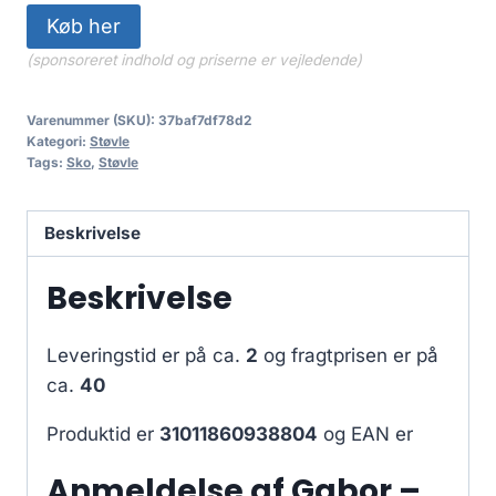
Køb her
(sponsoreret indhold og priserne er vejledende)
Varenummer (SKU):
37baf7df78d2
Kategori:
Støvle
Tags:
Sko
,
Støvle
Beskrivelse
Beskrivelse
Leveringstid er på ca.
2
og fragtprisen er på
ca.
40
Produktid er
31011860938804
og EAN er
Anmeldelse af Gabor –