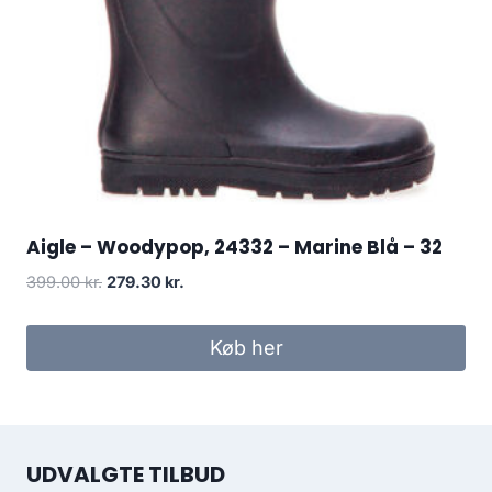
Aigle – Woodypop, 24332 – Marine Blå – 32
Den
Den
399.00
kr.
279.30
kr.
oprindelige
aktuelle
pris
pris
Køb her
var:
er:
399.00 kr..
279.30 kr..
UDVALGTE TILBUD