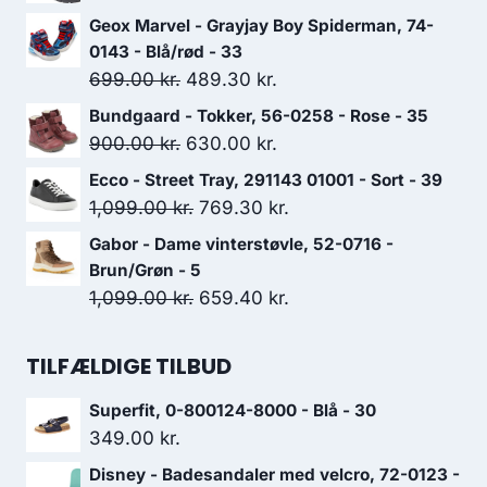
oprindelige
aktuelle
Geox Marvel - Grayjay Boy Spiderman, 74-
pris
pris
0143 - Blå/rød - 33
var:
er:
Den
Den
699.00
kr.
489.30
kr.
499.00 kr..
349.30 kr..
oprindelige
aktuelle
Bundgaard - Tokker, 56-0258 - Rose - 35
pris
pris
Den
Den
900.00
kr.
630.00
kr.
var:
er:
oprindelige
aktuelle
Ecco - Street Tray, 291143 01001 - Sort - 39
699.00 kr..
489.30 kr..
pris
pris
Den
Den
1,099.00
kr.
769.30
kr.
var:
er:
oprindelige
aktuelle
Gabor - Dame vinterstøvle, 52-0716 -
900.00 kr..
630.00 kr..
pris
pris
Brun/Grøn - 5
var:
er:
Den
Den
1,099.00
kr.
659.40
kr.
1,099.00 kr..
769.30 kr..
oprindelige
aktuelle
pris
pris
TILFÆLDIGE TILBUD
var:
er:
Superfit, 0-800124-8000 - Blå - 30
1,099.00 kr..
659.40 kr..
349.00
kr.
Disney - Badesandaler med velcro, 72-0123 -