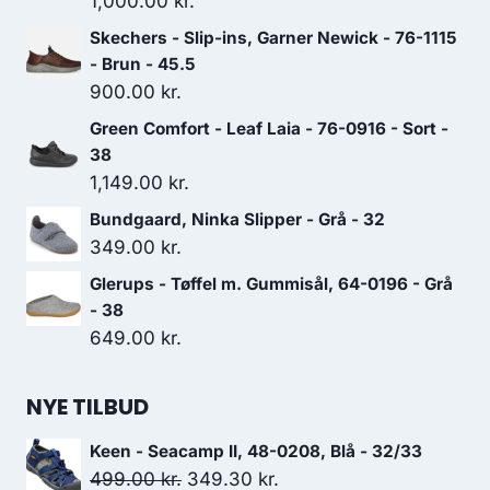
1,000.00
kr.
Skechers - Slip-ins, Garner Newick - 76-1115
- Brun - 45.5
900.00
kr.
Green Comfort - Leaf Laia - 76-0916 - Sort -
38
1,149.00
kr.
Bundgaard, Ninka Slipper - Grå - 32
349.00
kr.
Glerups - Tøffel m. Gummisål, 64-0196 - Grå
- 38
649.00
kr.
NYE TILBUD
Keen - Seacamp II, 48-0208, Blå - 32/33
Den
Den
499.00
kr.
349.30
kr.