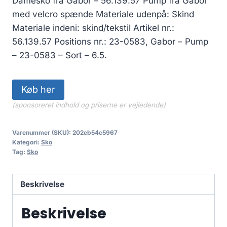
Damesko fra Gabor – 56.139.57 Pump fra Gabor
med velcro spænde Materiale udenpå: Skind
Materiale indeni: skind/tekstil Artikel nr.:
56.139.57 Positions nr.: 23-0583, Gabor – Pump
– 23-0583 – Sort – 6.5.
Køb her
(sponsoreret indhold og priserne er vejledende)
Varenummer (SKU):
202eb54c5967
Kategori:
Sko
Tag:
Sko
Beskrivelse
Beskrivelse