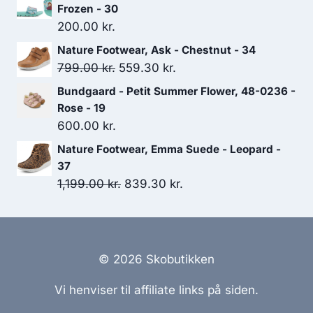
Frozen - 30
200.00
kr.
Nature Footwear, Ask - Chestnut - 34
Den
Den
799.00
kr.
559.30
kr.
oprindelige
aktuelle
Bundgaard - Petit Summer Flower, 48-0236 -
pris
pris
Rose - 19
var:
er:
600.00
kr.
799.00 kr..
559.30 kr..
Nature Footwear, Emma Suede - Leopard -
37
Den
Den
1,199.00
kr.
839.30
kr.
oprindelige
aktuelle
pris
pris
var:
er:
1,199.00 kr..
839.30 kr..
© 2026 Skobutikken
Vi henviser til affiliate links på siden.