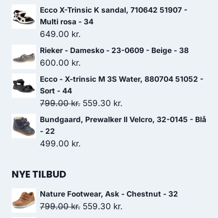
Ecco X-Trinsic K sandal, 710642 51907 -
Multi rosa - 34
649.00
kr.
Rieker - Damesko - 23-0609 - Beige - 38
600.00
kr.
Ecco - X-trinsic M 3S Water, 880704 51052 -
Sort - 44
Den
Den
799.00
kr.
559.30
kr.
oprindelige
aktuelle
Bundgaard, Prewalker II Velcro, 32-0145 - Blå
pris
pris
- 22
var:
er:
499.00
kr.
799.00 kr..
559.30 kr..
NYE TILBUD
Nature Footwear, Ask - Chestnut - 32
Den
Den
799.00
kr.
559.30
kr.