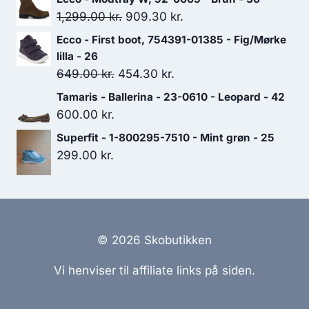
pris
pris
Den
Den
1,299.00
kr.
909.30
kr.
var:
er:
oprindelige
aktuelle
Ecco - First boot, 754391-01385 - Fig/Mørke
699.00 kr..
489.30 kr..
pris
pris
lilla - 26
var:
er:
Den
Den
649.00
kr.
454.30
kr.
1,299.00 kr..
909.30 kr..
oprindelige
aktuelle
Tamaris - Ballerina - 23-0610 - Leopard - 42
pris
pris
600.00
kr.
var:
er:
Superfit - 1-800295-7510 - Mint grøn - 25
649.00 kr..
454.30 kr..
299.00
kr.
© 2026 Skobutikken
Vi henviser til affiliate links på siden.