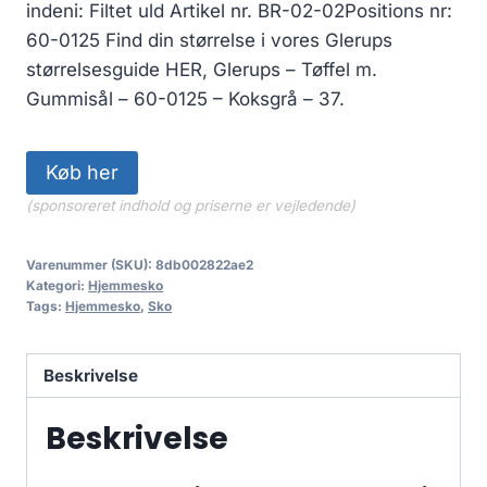
indeni: Filtet uld Artikel nr. BR-02-02Positions nr:
60-0125 Find din størrelse i vores Glerups
størrelsesguide HER, Glerups – Tøffel m.
Gummisål – 60-0125 – Koksgrå – 37.
Køb her
(sponsoreret indhold og priserne er vejledende)
Varenummer (SKU):
8db002822ae2
Kategori:
Hjemmesko
Tags:
Hjemmesko
,
Sko
Beskrivelse
Beskrivelse