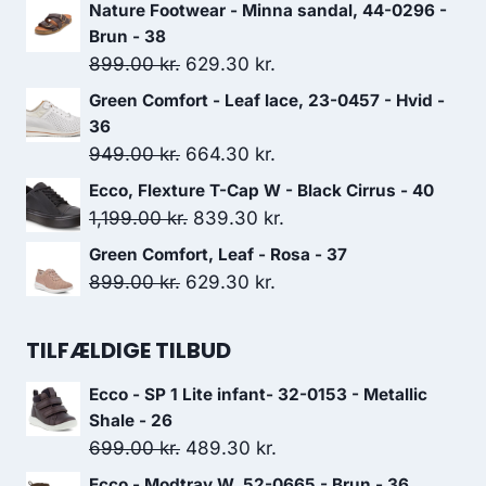
oprindelige
aktuelle
Nature Footwear - Minna sandal, 44-0296 -
pris
pris
Brun - 38
var:
er:
Den
Den
899.00
kr.
629.30
kr.
799.00 kr..
559.30 kr..
oprindelige
aktuelle
Green Comfort - Leaf lace, 23-0457 - Hvid -
pris
pris
36
var:
er:
Den
Den
949.00
kr.
664.30
kr.
899.00 kr..
629.30 kr..
oprindelige
aktuelle
Ecco, Flexture T-Cap W - Black Cirrus - 40
pris
pris
Den
Den
1,199.00
kr.
839.30
kr.
var:
er:
oprindelige
aktuelle
Green Comfort, Leaf - Rosa - 37
949.00 kr..
664.30 kr..
pris
pris
Den
Den
899.00
kr.
629.30
kr.
var:
er:
oprindelige
aktuelle
1,199.00 kr..
839.30 kr..
pris
pris
TILFÆLDIGE TILBUD
var:
er:
Ecco - SP 1 Lite infant- 32-0153 - Metallic
899.00 kr..
629.30 kr..
Shale - 26
Den
Den
699.00
kr.
489.30
kr.
oprindelige
aktuelle
Ecco - Modtray W, 52-0665 - Brun - 36