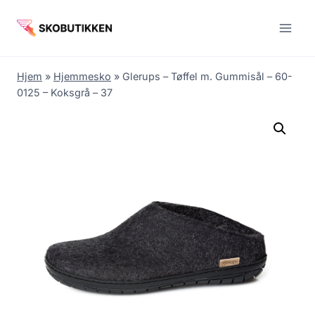
Fortsæt
til
indhold
Hjem
»
Hjemmesko
»
Glerups – Tøffel m. Gummisål – 60-
0125 – Koksgrå – 37