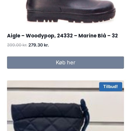
Aigle – Woodypop, 24332 – Marine Blå – 32
Den
Den
399.00
kr.
279.30
kr.
oprindelige
aktuelle
pris
pris
Køb her
var:
er:
399.00 kr..
279.30 kr..
Tilbud!