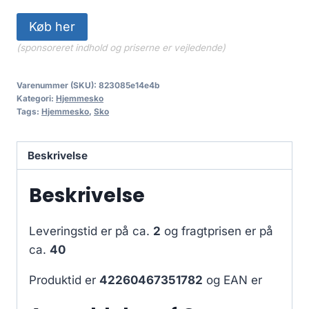
Køb her
(sponsoreret indhold og priserne er vejledende)
Varenummer (SKU):
823085e14e4b
Kategori:
Hjemmesko
Tags:
Hjemmesko
,
Sko
Beskrivelse
Beskrivelse
Leveringstid er på ca.
2
og fragtprisen er på
ca.
40
Produktid er
42260467351782
og EAN er