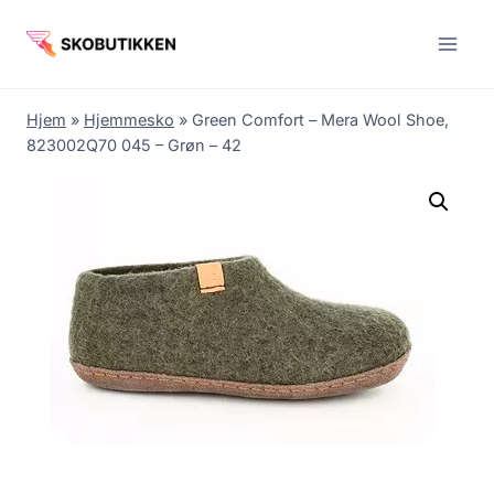
Fortsæt
til
indhold
Hjem
»
Hjemmesko
»
Green Comfort – Mera Wool Shoe,
823002Q70 045 – Grøn – 42