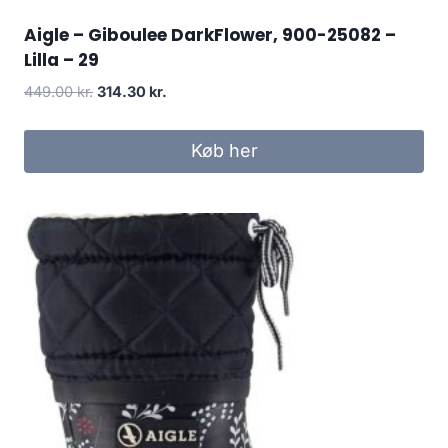
Aigle – Giboulee DarkFlower, 900-25082 –
Lilla – 29
Den
Den
449.00
kr.
314.30
kr.
oprindelige
aktuelle
pris
pris
Køb her
var:
er:
449.00 kr..
314.30 kr..