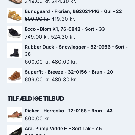
Den
Den
349.00
kr.
244.30
kr.
oprindelige
aktuelle
Bundgaard - Florian, BG202144G - Gul - 22
pris
pris
Den
Den
599.00
kr.
419.30
kr.
var:
er:
oprindelige
aktuelle
Ecco - Biom K1, 76-0842 - Sort - 33
349.00 kr..
244.30 kr..
pris
pris
Den
Den
749.00
kr.
524.30
kr.
var:
er:
oprindelige
aktuelle
Rubber Duck - Snowjogger - 52-0956 - Sort -
599.00 kr..
419.30 kr..
pris
pris
36
var:
er:
Den
Den
600.00
kr.
480.00
kr.
749.00 kr..
524.30 kr..
oprindelige
aktuelle
Superfit - Breeze - 32-0156 - Brun - 20
pris
pris
Den
Den
699.00
kr.
489.30
kr.
var:
er:
oprindelige
aktuelle
600.00 kr..
480.00 kr..
pris
pris
TILFÆLDIGE TILBUD
var:
er:
Rieker - Herresko - 12-0188 - Brun - 43
699.00 kr..
489.30 kr..
800.00
kr.
Ara, Pump Vidde H - Sort Lak - 7.5