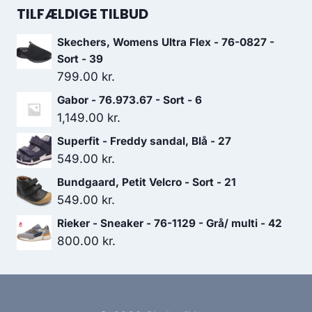
pris
pris
TILFÆLDIGE TILBUD
var:
er:
Skechers, Womens Ultra Flex - 76-0827 -
699.00 kr..
489.30 kr..
Sort - 39
799.00
kr.
Gabor - 76.973.67 - Sort - 6
1,149.00
kr.
Superfit - Freddy sandal, Blå - 27
549.00
kr.
Bundgaard, Petit Velcro - Sort - 21
549.00
kr.
Rieker - Sneaker - 76-1129 - Grå/ multi - 42
800.00
kr.