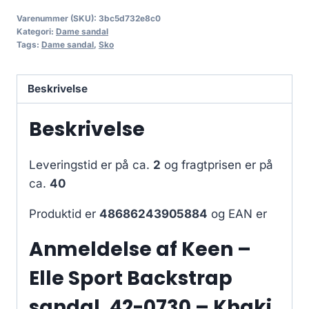
Varenummer (SKU):
3bc5d732e8c0
Kategori:
Dame sandal
Tags:
Dame sandal
,
Sko
Beskrivelse
Beskrivelse
Leveringstid er på ca.
2
og fragtprisen er på
ca.
40
Produktid er
48686243905884
og EAN er
Anmeldelse af Keen –
Elle Sport Backstrap
sandal, 42-0730 – Khaki