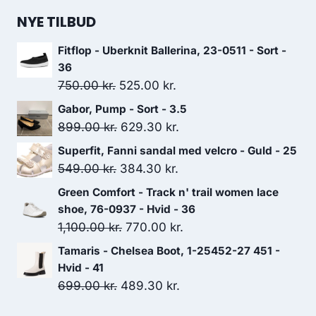
NYE TILBUD
Fitflop - Uberknit Ballerina, 23-0511 - Sort -
36
Den
Den
750.00
kr.
525.00
kr.
oprindelige
aktuelle
Gabor, Pump - Sort - 3.5
pris
pris
Den
Den
899.00
kr.
629.30
kr.
var:
er:
oprindelige
aktuelle
Superfit, Fanni sandal med velcro - Guld - 25
750.00 kr..
525.00 kr..
pris
pris
Den
Den
549.00
kr.
384.30
kr.
var:
er:
oprindelige
aktuelle
Green Comfort - Track n' trail women lace
899.00 kr..
629.30 kr..
pris
pris
shoe, 76-0937 - Hvid - 36
var:
er:
Den
Den
1,100.00
kr.
770.00
kr.
549.00 kr..
384.30 kr..
oprindelige
aktuelle
Tamaris - Chelsea Boot, 1-25452-27 451 -
pris
pris
Hvid - 41
var:
er:
Den
Den
699.00
kr.
489.30
kr.
1,100.00 kr..
770.00 kr..
oprindelige
aktuelle