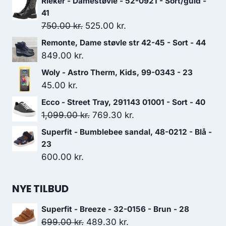
Rieker - Damestøvle - 52-0921 - Sort/guld -
41
Den
Den
750.00
kr.
525.00
kr.
oprindelige
aktuelle
Remonte, Dame støvle str 42-45 - Sort - 44
pris
pris
849.00
kr.
var:
er:
Woly - Astro Therm, Kids, 99-0343 - 23
750.00 kr..
525.00 kr..
45.00
kr.
Ecco - Street Tray, 291143 01001 - Sort - 40
Den
Den
1,099.00
kr.
769.30
kr.
oprindelige
aktuelle
Superfit - Bumblebee sandal, 48-0212 - Blå -
pris
pris
23
var:
er:
600.00
kr.
1,099.00 kr..
769.30 kr..
NYE TILBUD
Superfit - Breeze - 32-0156 - Brun - 28
Den
Den
699.00
kr.
489.30
kr.