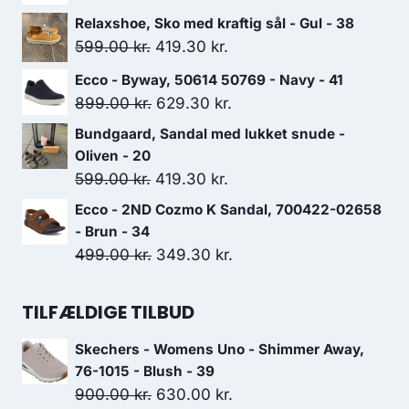
oprindelige
aktuelle
Relaxshoe, Sko med kraftig sål - Gul - 38
pris
pris
Den
Den
599.00
kr.
419.30
kr.
var:
er:
oprindelige
aktuelle
Ecco - Byway, 50614 50769 - Navy - 41
699.00 kr..
489.30 kr..
pris
pris
Den
Den
899.00
kr.
629.30
kr.
var:
er:
oprindelige
aktuelle
Bundgaard, Sandal med lukket snude -
599.00 kr..
419.30 kr..
pris
pris
Oliven - 20
var:
er:
Den
Den
599.00
kr.
419.30
kr.
899.00 kr..
629.30 kr..
oprindelige
aktuelle
Ecco - 2ND Cozmo K Sandal, 700422-02658
pris
pris
- Brun - 34
var:
er:
Den
Den
499.00
kr.
349.30
kr.
599.00 kr..
419.30 kr..
oprindelige
aktuelle
pris
pris
TILFÆLDIGE TILBUD
var:
er:
Skechers - Womens Uno - Shimmer Away,
499.00 kr..
349.30 kr..
76-1015 - Blush - 39
Den
Den
900.00
kr.
630.00
kr.