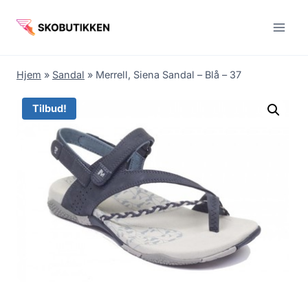
Fortsæt
til
indhold
Hjem
»
Sandal
»
Merrell, Siena Sandal – Blå – 37
Tilbud!