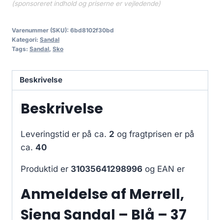
(sponsoreret indhold og priserne er vejledende)
Varenummer (SKU):
6bd8102f30bd
Kategori:
Sandal
Tags:
Sandal
,
Sko
Beskrivelse
Beskrivelse
Leveringstid er på ca.
2
og fragtprisen er på
ca.
40
Produktid er
31035641298996
og EAN er
Anmeldelse af Merrell,
Siena Sandal – Blå – 37