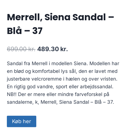
Merrell, Siena Sandal –
Blå – 37
Den
Den
699.00
kr.
489.30
kr.
oprindelige
aktuelle
Sandal fra Merrell i modellen Siena. Modellen har
pris
pris
en blød og komfortabel lys sål, den er lavet med
var:
er:
justerbare velcroremme i hælen og over vristen.
699.00 kr..
489.30 kr..
En rigtig god vandre, sport eller arbejdssandal.
NB!! Der er mere eller mindre farveforskel på
sandalerne, k, Merrell, Siena Sandal – Blå – 37.
Køb her