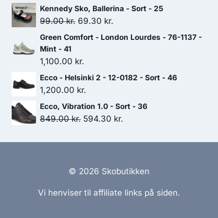
oprindelige
aktuelle
Kennedy Sko, Ballerina - Sort - 25
pris
pris
Den
Den
99.00
kr.
69.30
kr.
var:
er:
oprindelige
aktuelle
Green Comfort - London Lourdes - 76-1137 -
900.00 kr..
630.00 kr..
pris
pris
Mint - 41
var:
er:
1,100.00
kr.
99.00 kr..
69.30 kr..
Ecco - Helsinki 2 - 12-0182 - Sort - 46
1,200.00
kr.
Ecco, Vibration 1.0 - Sort - 36
Den
Den
849.00
kr.
594.30
kr.
oprindelige
aktuelle
pris
pris
var:
er:
849.00 kr..
594.30 kr..
© 2026 Skobutikken
Vi henviser til affiliate links på siden.