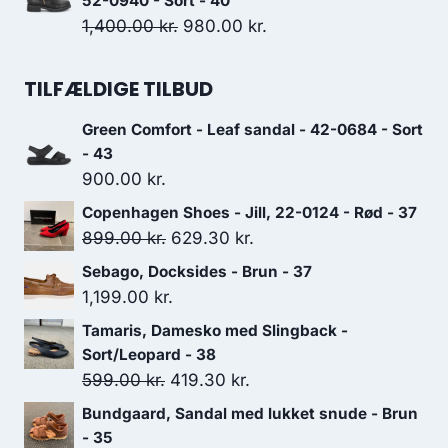
52-0940 - Sort - 40
var:
er:
Den
Den
1,400.00
kr.
980.00
kr.
700.00 kr..
490.00 kr..
oprindelige
aktuelle
pris
pris
TILFÆLDIGE TILBUD
var:
er:
Green Comfort - Leaf sandal - 42-0684 - Sort
1,400.00 kr..
980.00 kr..
- 43
900.00
kr.
Copenhagen Shoes - Jill, 22-0124 - Rød - 37
Den
Den
899.00
kr.
629.30
kr.
oprindelige
aktuelle
Sebago, Docksides - Brun - 37
pris
pris
1,199.00
kr.
var:
er:
Tamaris, Damesko med Slingback -
899.00 kr..
629.30 kr..
Sort/Leopard - 38
Den
Den
599.00
kr.
419.30
kr.
oprindelige
aktuelle
Bundgaard, Sandal med lukket snude - Brun
pris
pris
- 35