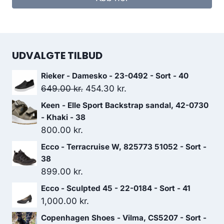
var:
er:
449.00 kr..
314.30 kr..
UDVALGTE TILBUD
Rieker - Damesko - 23-0492 - Sort - 40
Den
Den
649.00
kr.
454.30
kr.
oprindelige
aktuelle
Keen - Elle Sport Backstrap sandal, 42-0730
pris
pris
- Khaki - 38
var:
er:
800.00
kr.
649.00 kr..
454.30 kr..
Ecco - Terracruise W, 825773 51052 - Sort -
38
899.00
kr.
Ecco - Sculpted 45 - 22-0184 - Sort - 41
1,000.00
kr.
Copenhagen Shoes - Vilma, CS5207 - Sort -