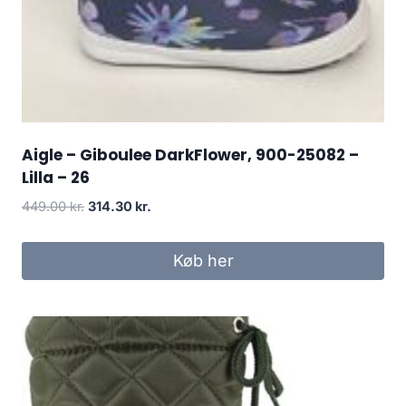
Aigle – Giboulee DarkFlower, 900-25082 –
Lilla – 26
Den
Den
449.00
kr.
314.30
kr.
oprindelige
aktuelle
pris
pris
Køb her
var:
er:
449.00 kr..
314.30 kr..