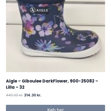
Aigle – Giboulee DarkFlower, 900-25082 –
Lilla – 32
Den
Den
449.00
kr.
314.30
kr.
oprindelige
aktuelle
pris
pris
Køb her