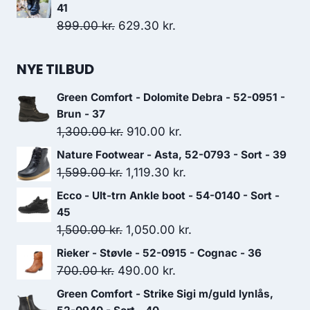
41
Den
Den
899.00
kr.
629.30
kr.
oprindelige
aktuelle
pris
pris
NYE TILBUD
var:
er:
Green Comfort - Dolomite Debra - 52-0951 -
899.00 kr..
629.30 kr..
Brun - 37
Den
Den
1,300.00
kr.
910.00
kr.
oprindelige
aktuelle
Nature Footwear - Asta, 52-0793 - Sort - 39
pris
pris
Den
Den
1,599.00
kr.
1,119.30
kr.
var:
er:
oprindelige
aktuelle
Ecco - Ult-trn Ankle boot - 54-0140 - Sort -
1,300.00 kr..
910.00 kr..
pris
pris
45
var:
er:
Den
Den
1,500.00
kr.
1,050.00
kr.
1,599.00 kr..
1,119.30 kr..
oprindelige
aktuelle
Rieker - Støvle - 52-0915 - Cognac - 36
pris
pris
Den
Den
700.00
kr.
490.00
kr.
var:
er:
oprindelige
aktuelle
Green Comfort - Strike Sigi m/guld lynlås,
1,500.00 kr..
1,050.00 kr..
pris
pris