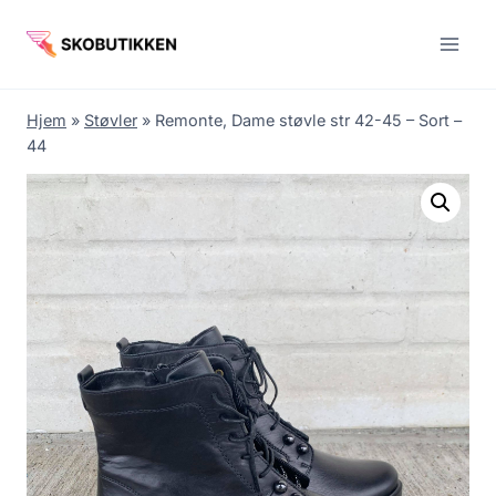
Fortsæt
til
indhold
Hjem
»
Støvler
»
Remonte, Dame støvle str 42-45 – Sort –
44