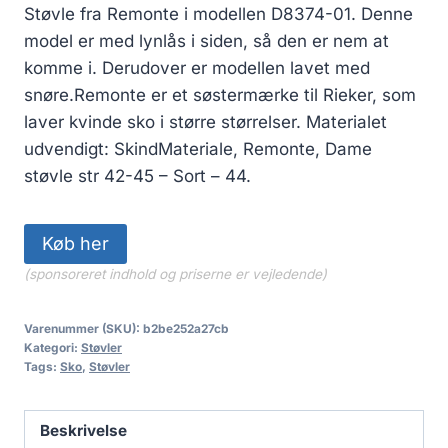
Støvle fra Remonte i modellen D8374-01. Denne
model er med lynlås i siden, så den er nem at
komme i. Derudover er modellen lavet med
snøre.Remonte er et søstermærke til Rieker, som
laver kvinde sko i større størrelser. Materialet
udvendigt: SkindMateriale, Remonte, Dame
støvle str 42-45 – Sort – 44.
Køb her
(sponsoreret indhold og priserne er vejledende)
Varenummer (SKU):
b2be252a27cb
Kategori:
Støvler
Tags:
Sko
,
Støvler
Beskrivelse