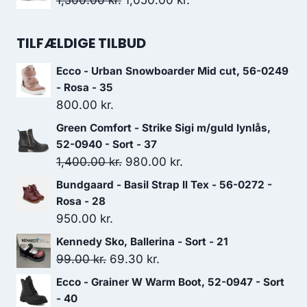
1,500.00
kr.
1,050.00
kr.
var:
er:
oprindelige
aktuelle
900.00 kr..
630.00 kr..
pris
pris
TILFÆLDIGE TILBUD
var:
er:
Ecco - Urban Snowboarder Mid cut, 56-0249
1,500.00 kr..
1,050.00 kr..
- Rosa - 35
800.00
kr.
Green Comfort - Strike Sigi m/guld lynlås,
52-0940 - Sort - 37
Den
Den
1,400.00
kr.
980.00
kr.
oprindelige
aktuelle
Bundgaard - Basil Strap ll Tex - 56-0272 -
pris
pris
Rosa - 28
var:
er:
950.00
kr.
1,400.00 kr..
980.00 kr..
Kennedy Sko, Ballerina - Sort - 21
Den
Den
99.00
kr.
69.30
kr.
oprindelige
aktuelle
Ecco - Grainer W Warm Boot, 52-0947 - Sort
pris
pris
- 40