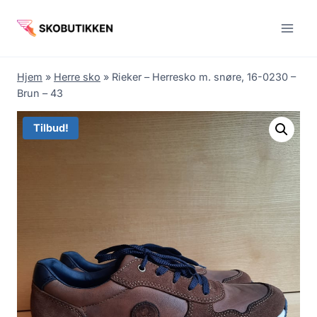
Fortsæt
til
indhold
Hjem
»
Herre sko
»
Rieker – Herresko m. snøre, 16-0230 –
Brun – 43
Tilbud!