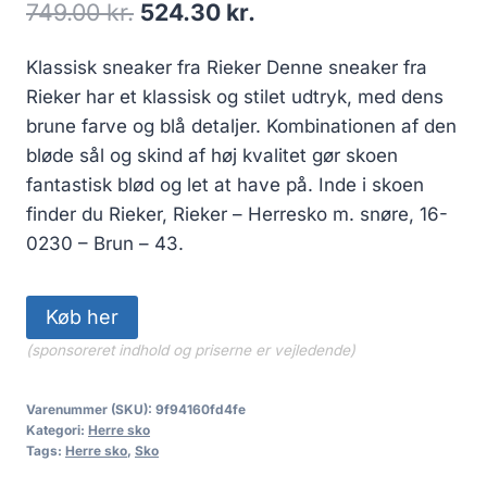
Den
Den
749.00
kr.
524.30
kr.
oprindelige
aktuelle
Klassisk sneaker fra Rieker Denne sneaker fra
pris
pris
Rieker har et klassisk og stilet udtryk, med dens
var:
er:
brune farve og blå detaljer. Kombinationen af den
749.00 kr..
524.30 kr..
bløde sål og skind af høj kvalitet gør skoen
fantastisk blød og let at have på. Inde i skoen
finder du Rieker, Rieker – Herresko m. snøre, 16-
0230 – Brun – 43.
Køb her
(sponsoreret indhold og priserne er vejledende)
Varenummer (SKU):
9f94160fd4fe
Kategori:
Herre sko
Tags:
Herre sko
,
Sko