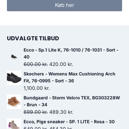
Køb her
UDVALGTE TILBUD
Ecco - Sp.1 Lite K, 76-1010 / 76-1031 - Sort -
40
Den
Den
600.00
kr.
420.00
kr.
oprindelige
aktuelle
Skechers - Womens Max Cushioning Arch
pris
pris
Fit, 76-0995 - Sort - 36
var:
er:
1,100.00
kr.
600.00 kr..
420.00 kr..
Bundgaard - Storm Velcro TEX, BG303228W
- Brun - 34
Den
Den
699.00
kr.
489.30
kr.
oprindelige
aktuelle
Ecco, Pige sneaker - SP. 1 LITE - Rosa - 30
pris
pris
Den
Den