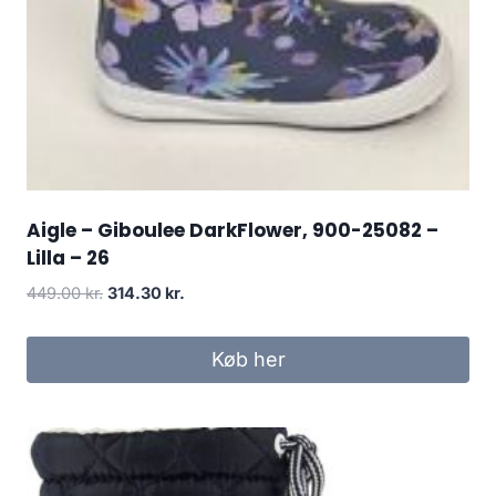
Aigle – Giboulee DarkFlower, 900-25082 –
Lilla – 26
Den
Den
449.00
kr.
314.30
kr.
oprindelige
aktuelle
pris
pris
Køb her
var:
er:
449.00 kr..
314.30 kr..