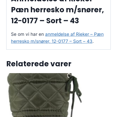
Pæn herresko m/snører,
12-0177 – Sort – 43
Se om vi har en
anmeldelse af Rieker – Pæn
herresko m/snører, 12-0177 – Sort – 43
.
Relaterede varer