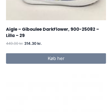
Aigle – Giboulee DarkFlower, 900-25082 –
Lilla – 29
Den
Den
449.00
kr.
314.30
kr.
oprindelige
aktuelle
pris
pris
Køb her
var:
er:
449.00 kr..
314.30 kr..