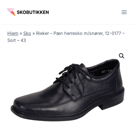
Fortsæt
til
indhold
Hjem
»
Sko
»
Rieker – Pæn herresko m/snører, 12-0177 –
Sort – 43