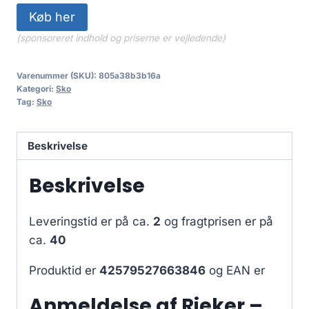
Køb her
(sponsoreret indhold og priserne er vejledende)
Varenummer (SKU):
805a38b3b16a
Kategori:
Sko
Tag:
Sko
Beskrivelse
Beskrivelse
Leveringstid er på ca.
2
og fragtprisen er på
ca.
40
Produktid er
42579527663846
og EAN er
Anmeldelse af Rieker –