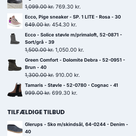
Den
Den
1,099.00
kr.
769.30
kr.
oprindelige
aktuelle
Ecco, Pige sneaker - SP. 1 LITE - Rosa - 30
pris
pris
Den
Den
649.00
kr.
454.30
kr.
var:
er:
oprindelige
aktuelle
Ecco - Solice støvle m/primaloft, 52-0871 -
1,099.00 kr..
769.30 kr..
pris
pris
Sort/grå - 39
var:
er:
Den
Den
1,500.00
kr.
1,050.00
kr.
649.00 kr..
454.30 kr..
oprindelige
aktuelle
Green Comfort - Dolomite Debra - 52-0951 -
pris
pris
Brun - 40
var:
er:
Den
Den
1,300.00
kr.
910.00
kr.
1,500.00 kr..
1,050.00 kr..
oprindelige
aktuelle
Tamaris - Støvle - 52-0780 - Cognac - 41
pris
pris
Den
Den
999.00
kr.
699.30
kr.
var:
er:
oprindelige
aktuelle
1,300.00 kr..
910.00 kr..
pris
pris
TILFÆLDIGE TILBUD
var:
er:
Glerups - Sko m/skindsål, 64-0244 - Denim -
999.00 kr..
699.30 kr..
40