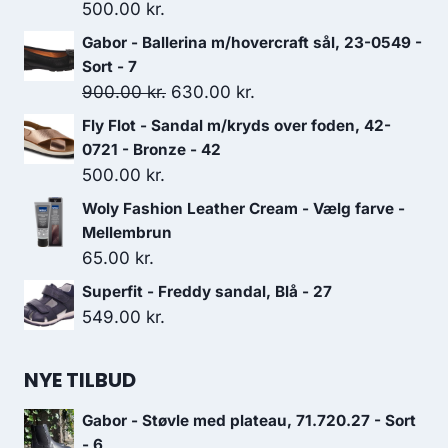
500.00
kr.
Gabor - Ballerina m/hovercraft sål, 23-0549 -
Sort - 7
Den
Den
900.00
kr.
630.00
kr.
oprindelige
aktuelle
Fly Flot - Sandal m/kryds over foden, 42-
pris
pris
0721 - Bronze - 42
var:
er:
500.00
kr.
900.00 kr..
630.00 kr..
Woly Fashion Leather Cream - Vælg farve -
Mellembrun
65.00
kr.
Superfit - Freddy sandal, Blå - 27
549.00
kr.
NYE TILBUD
Gabor - Støvle med plateau, 71.720.27 - Sort
- 6