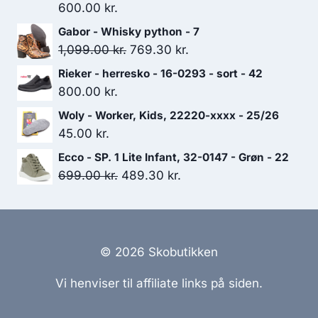
600.00
kr.
Gabor - Whisky python - 7
Den
Den
1,099.00
kr.
769.30
kr.
oprindelige
aktuelle
Rieker - herresko - 16-0293 - sort - 42
pris
pris
800.00
kr.
var:
er:
Woly - Worker, Kids, 22220-xxxx - 25/26
1,099.00 kr..
769.30 kr..
45.00
kr.
Ecco - SP. 1 Lite Infant, 32-0147 - Grøn - 22
Den
Den
699.00
kr.
489.30
kr.
oprindelige
aktuelle
pris
pris
var:
er:
699.00 kr..
489.30 kr..
© 2026 Skobutikken
Vi henviser til affiliate links på siden.