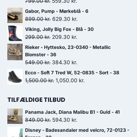
Den
Den
799.00
kr.
559.30
kr.
oprindelige
aktuelle
Gabor, Pump - Mørkeblå - 6
pris
pris
Den
Den
899.00
kr.
629.30
kr.
var:
er:
oprindelige
aktuelle
Viking, Jolly Big Fox - Blå - 30
799.00 kr..
559.30 kr..
pris
pris
Den
Den
299.00
kr.
209.30
kr.
var:
er:
oprindelige
aktuelle
Rieker - Hyttesko, 23-0340 - Metallic
899.00 kr..
629.30 kr..
pris
pris
Blomster - 36
var:
er:
Den
Den
549.00
kr.
384.30
kr.
299.00 kr..
209.30 kr..
oprindelige
aktuelle
Ecco - Soft 7 Tred W, 52-0835 - Sort - 38
pris
pris
Den
Den
1,500.00
kr.
1,050.00
kr.
var:
er:
oprindelige
aktuelle
549.00 kr..
384.30 kr..
pris
pris
TILFÆLDIGE TILBUD
var:
er:
Panama Jack, Diana Malibu B1 - Guld - 41
1,500.00 kr..
1,050.00 kr..
Den
Den
849.00
kr.
594.30
kr.
oprindelige
aktuelle
Disney - Badesandaler med velcro, 72-0123 -
pris
pris