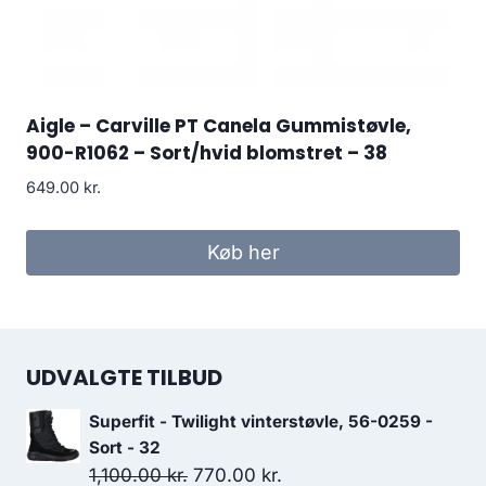
Aigle – Carville PT Canela Gummistøvle,
900-R1062 – Sort/hvid blomstret – 38
649.00
kr.
Køb her
UDVALGTE TILBUD
Superfit - Twilight vinterstøvle, 56-0259 -
Sort - 32
Den
Den
1,100.00
kr.
770.00
kr.