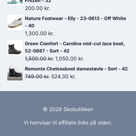
Frozen - 32
var:
er:
200.00
kr.
849.00 kr..
594.30 kr..
Nature Footwear - Elly - 23-0613 - Off White
- 40
1,300.00
kr.
Green Comfort - Caroline mid-cut lace boot,
52-0887 - Sort - 42
Den
Den
1,500.00
kr.
1,050.00
kr.
oprindelige
aktuelle
Remonte Chelseaboot damestøvle - Sort - 42
pris
pris
Den
Den
749.00
kr.
524.30
kr.
var:
er:
oprindelige
aktuelle
1,500.00 kr..
1,050.00 kr..
pris
pris
var:
er:
749.00 kr..
524.30 kr..
© 2026 Skobutikken
Vi henviser til affiliate links på siden.