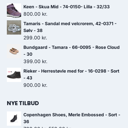
oprindelige
aktuelle
Keen - Skua Mid - 74-0150- Lilla - 32/33
pris
pris
800.00
kr.
var:
er:
Tamaris - Sandal med velcrorem, 42-0371 -
1,100.00 kr..
770.00 kr..
Sølv - 38
299.00
kr.
Bundgaard - Tamara - 66-0095 - Rose Cloud
- 30
399.00
kr.
Rieker - Herrestøvle med for - 16-0298 - Sort
- 43
900.00
kr.
NYE TILBUD
Copenhagen Shoes, Merle Embossed - Sort -
36