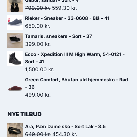
Gabor, sandal - Sort - 4
Den
Den
799.00
kr.
559.30
kr.
oprindelige
aktuelle
Rieker - Sneaker - 23-0608 - Blå - 41
pris
pris
650.00
kr.
var:
er:
Tamaris, sneakers - Sort - 37
799.00 kr..
559.30 kr..
399.00
kr.
Ecco - Xpedition III M High Warm, 54-0121 -
Sort - 41
1,500.00
kr.
Green Comfort, Bhutan uld hjemmesko - Rød
- 36
499.00
kr.
NYE TILBUD
Ara, Pæn Dame sko - Sort Lak - 3.5
Den
Den
649.00
kr.
454.30
kr.