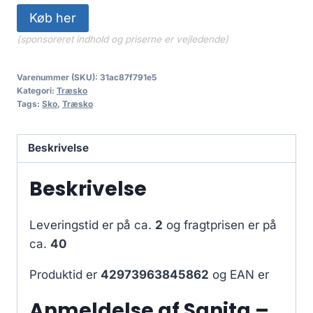
Køb her
(sponsoreret indhold og priserne er vejledende)
Varenummer (SKU):
31ac87f791e5
Kategori:
Træsko
Tags:
Sko
,
Træsko
Beskrivelse
Beskrivelse
Leveringstid er på ca.
2
og fragtprisen er på
ca.
40
Produktid er
42973963845862
og EAN er
Anmeldelse af Sanita –