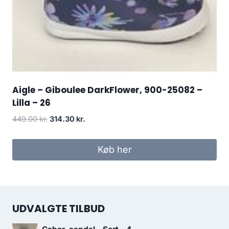
Aigle – Giboulee DarkFlower, 900-25082 –
Lilla – 26
Den
Den
449.00
kr.
314.30
kr.
oprindelige
aktuelle
pris
pris
Køb her
var:
er:
449.00 kr..
314.30 kr..
UDVALGTE TILBUD