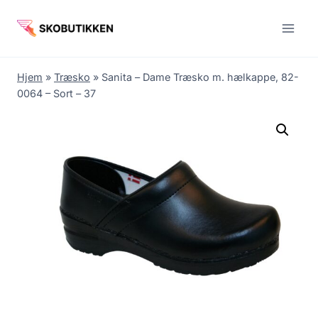
Fortsæt
til
indhold
Hjem
»
Træsko
»
Sanita – Dame Træsko m. hælkappe, 82-
0064 – Sort – 37