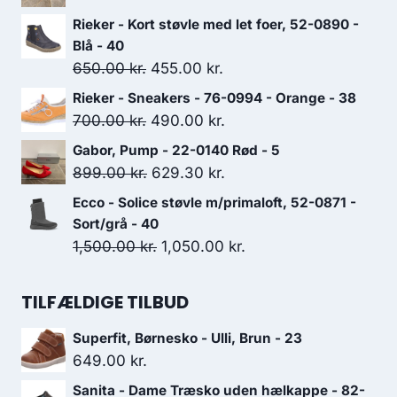
oprindelige
aktuelle
Rieker - Kort støvle med let foer, 52-0890 -
pris
pris
Blå - 40
var:
er:
Den
Den
650.00
kr.
455.00
kr.
649.00 kr..
454.30 kr..
oprindelige
aktuelle
Rieker - Sneakers - 76-0994 - Orange - 38
pris
pris
Den
Den
700.00
kr.
490.00
kr.
var:
er:
oprindelige
aktuelle
Gabor, Pump - 22-0140 Rød - 5
650.00 kr..
455.00 kr..
pris
pris
Den
Den
899.00
kr.
629.30
kr.
var:
er:
oprindelige
aktuelle
Ecco - Solice støvle m/primaloft, 52-0871 -
700.00 kr..
490.00 kr..
pris
pris
Sort/grå - 40
var:
er:
Den
Den
1,500.00
kr.
1,050.00
kr.
899.00 kr..
629.30 kr..
oprindelige
aktuelle
pris
pris
TILFÆLDIGE TILBUD
var:
er:
Superfit, Børnesko - Ulli, Brun - 23
1,500.00 kr..
1,050.00 kr..
649.00
kr.
Sanita - Dame Træsko uden hælkappe - 82-