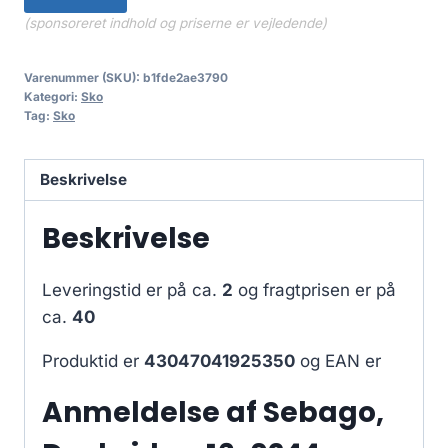
(sponsoreret indhold og priserne er vejledende)
Varenummer (SKU):
b1fde2ae3790
Kategori:
Sko
Tag:
Sko
Beskrivelse
Beskrivelse
Leveringstid er på ca.
2
og fragtprisen er på
ca.
40
Produktid er
43047041925350
og EAN er
Anmeldelse af Sebago,