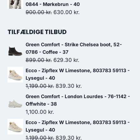
pris
pris
0844 - Mørkebrun - 40
var:
er:
Den
Den
900.00
kr.
630.00
kr.
1,300.00 kr..
910.00 kr..
oprindelige
aktuelle
pris
pris
TILFÆLDIGE TILBUD
var:
er:
Green Comfort - Strike Chelsea boot, 52-
900.00 kr..
630.00 kr..
0786 - Coffee - 37
Den
Den
899.00
kr.
629.30
kr.
oprindelige
aktuelle
Ecco - Zipflex W Limestone, 803783 59113 -
pris
pris
Lysegul - 40
var:
er:
Den
Den
1,199.00
kr.
839.30
kr.
899.00 kr..
629.30 kr..
oprindelige
aktuelle
Green Comfort - London Lourdes - 76-1142 -
pris
pris
Offwhite - 38
var:
er:
1,100.00
kr.
1,199.00 kr..
839.30 kr..
Ecco - Zipflex W Limestone, 803783 59113 -
Lysegul - 40
Den
Den
1,199.00
kr.
839.30
kr.