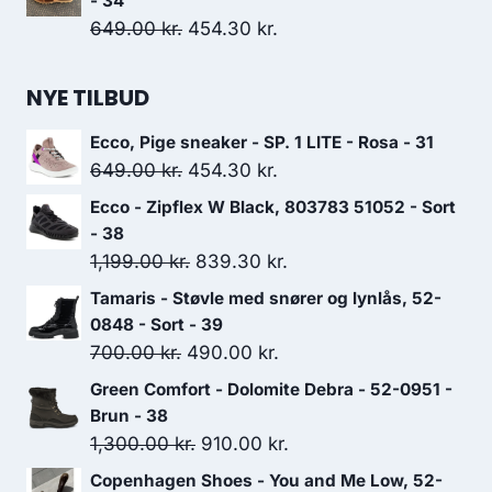
- 34
Den
Den
649.00
kr.
454.30
kr.
oprindelige
aktuelle
pris
pris
NYE TILBUD
var:
er:
Ecco, Pige sneaker - SP. 1 LITE - Rosa - 31
649.00 kr..
454.30 kr..
Den
Den
649.00
kr.
454.30
kr.
oprindelige
aktuelle
Ecco - Zipflex W Black, 803783 51052 - Sort
pris
pris
- 38
var:
er:
Den
Den
1,199.00
kr.
839.30
kr.
649.00 kr..
454.30 kr..
oprindelige
aktuelle
Tamaris - Støvle med snører og lynlås, 52-
pris
pris
0848 - Sort - 39
var:
er:
Den
Den
700.00
kr.
490.00
kr.
1,199.00 kr..
839.30 kr..
oprindelige
aktuelle
Green Comfort - Dolomite Debra - 52-0951 -
pris
pris
Brun - 38
var:
er:
Den
Den
1,300.00
kr.
910.00
kr.
700.00 kr..
490.00 kr..
oprindelige
aktuelle
Copenhagen Shoes - You and Me Low, 52-