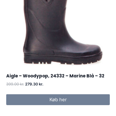
Aigle – Woodypop, 24332 – Marine Blå – 32
Den
Den
399.00
kr.
279.30
kr.
oprindelige
aktuelle
pris
pris
Køb her
var:
er:
399.00 kr..
279.30 kr..