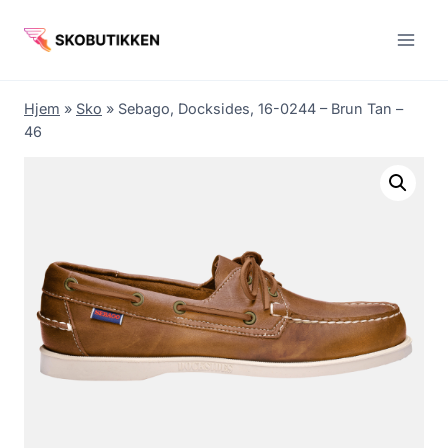
Fortsæt
til
indhold
Hjem
»
Sko
»
Sebago, Docksides, 16-0244 – Brun Tan –
46