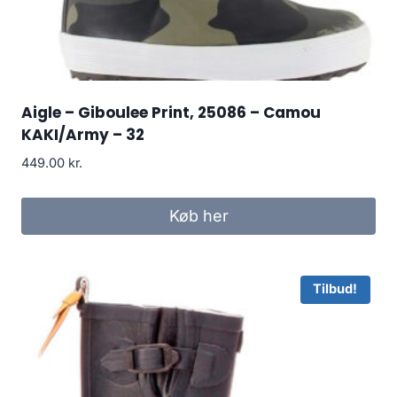
Aigle – Giboulee Print, 25086 – Camou
KAKI/Army – 32
449.00
kr.
Køb her
Tilbud!