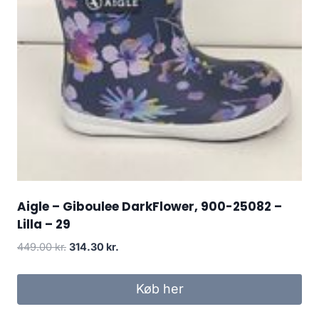
Aigle – Giboulee DarkFlower, 900-25082 –
Lilla – 29
Den
Den
449.00
kr.
314.30
kr.
oprindelige
aktuelle
pris
pris
Køb her
var:
er:
449.00 kr..
314.30 kr..