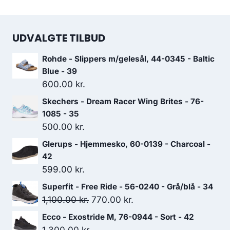
UDVALGTE TILBUD
Rohde - Slippers m/gelesål, 44-0345 - Baltic
Blue - 39
600.00
kr.
Skechers - Dream Racer Wing Brites - 76-
1085 - 35
500.00
kr.
Glerups - Hjemmesko, 60-0139 - Charcoal -
42
599.00
kr.
Superfit - Free Ride - 56-0240 - Grå/blå - 34
Den
Den
1,100.00
kr.
770.00
kr.
oprindelige
aktuelle
Ecco - Exostride M, 76-0944 - Sort - 42
pris
pris
1,300.00
kr.