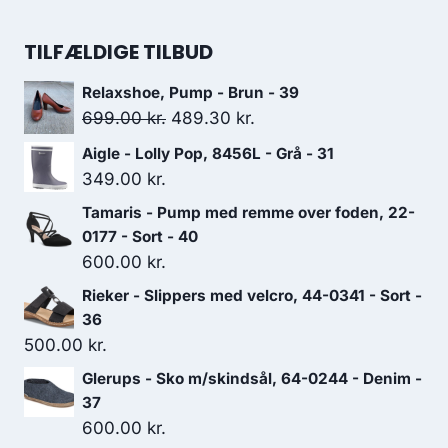
1,200.00 kr..
840.00 kr..
oprindelige
aktuelle
pris
pris
TILFÆLDIGE TILBUD
var:
er:
Relaxshoe, Pump - Brun - 39
499.00 kr..
349.30 kr..
Den
Den
699.00
kr.
489.30
kr.
oprindelige
aktuelle
Aigle - Lolly Pop, 8456L - Grå - 31
pris
pris
349.00
kr.
var:
er:
Tamaris - Pump med remme over foden, 22-
699.00 kr..
489.30 kr..
0177 - Sort - 40
600.00
kr.
Rieker - Slippers med velcro, 44-0341 - Sort -
36
500.00
kr.
Glerups - Sko m/skindsål, 64-0244 - Denim -
37
600.00
kr.