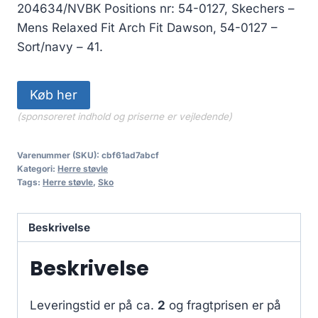
204634/NVBK Positions nr: 54-0127, Skechers –
Mens Relaxed Fit Arch Fit Dawson, 54-0127 –
Sort/navy – 41.
Køb her
(sponsoreret indhold og priserne er vejledende)
Varenummer (SKU):
cbf61ad7abcf
Kategori:
Herre støvle
Tags:
Herre støvle
,
Sko
Beskrivelse
Beskrivelse
Leveringstid er på ca.
2
og fragtprisen er på