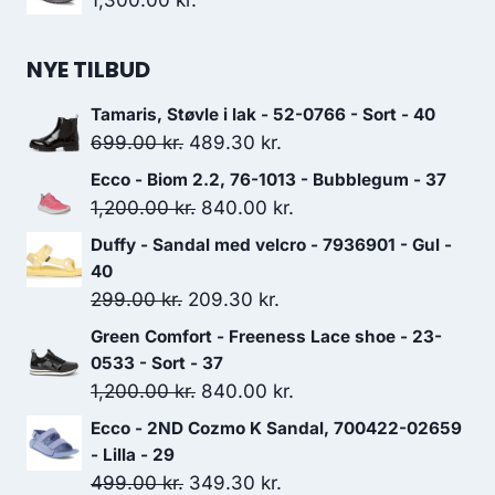
var:
er:
1,100.00 kr..
770.00 kr..
NYE TILBUD
Tamaris, Støvle i lak - 52-0766 - Sort - 40
Den
Den
699.00
kr.
489.30
kr.
oprindelige
aktuelle
Ecco - Biom 2.2, 76-1013 - Bubblegum - 37
pris
pris
Den
Den
1,200.00
kr.
840.00
kr.
var:
er:
oprindelige
aktuelle
Duffy - Sandal med velcro - 7936901 - Gul -
699.00 kr..
489.30 kr..
pris
pris
40
var:
er:
Den
Den
299.00
kr.
209.30
kr.
1,200.00 kr..
840.00 kr..
oprindelige
aktuelle
Green Comfort - Freeness Lace shoe - 23-
pris
pris
0533 - Sort - 37
var:
er:
Den
Den
1,200.00
kr.
840.00
kr.
299.00 kr..
209.30 kr..
oprindelige
aktuelle
Ecco - 2ND Cozmo K Sandal, 700422-02659
pris
pris
- Lilla - 29
var:
er:
Den
Den
499.00
kr.
349.30
kr.