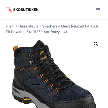
Fortsæt
til
indhold
Hjem
»
Herre støvle
»
Skechers – Mens Relaxed Fit Arch
Fit Dawson, 54-0127 – Sort/navy – 41