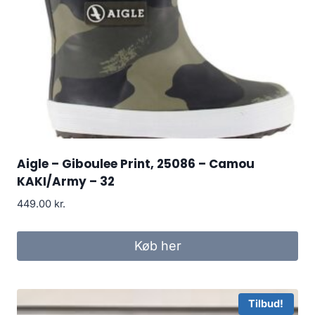
Aigle – Giboulee Print, 25086 – Camou
KAKI/Army – 32
449.00
kr.
Køb her
Tilbud!