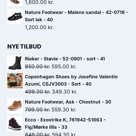
1,600.00
kr.
Nature Footwear - Malene sandal - 42-0716 -
Sort lak - 40
1,200.00
kr.
NYE TILBUD
Rieker - Støvle - 52-0901 - sort - 41
Den
Den
850.00
kr.
595.00
kr.
oprindelige
aktuelle
Copenhagen Shoes by Josefine Valentin
pris
pris
Azumi, CSJV3003 - Sort - 40
var:
er:
Den
Den
499.00
kr.
349.30
kr.
850.00 kr..
595.00 kr..
oprindelige
aktuelle
Nature Footwear, Ask - Chestnut - 30
pris
pris
Den
Den
799.00
kr.
559.30
kr.
var:
er:
oprindelige
aktuelle
Ecco - Exostrike K, 761942-51663 -
499.00 kr..
349.30 kr..
pris
pris
Fig/Mørke lilla - 33
var:
er:
Den
Den
849.00
kr.
594.30
kr.