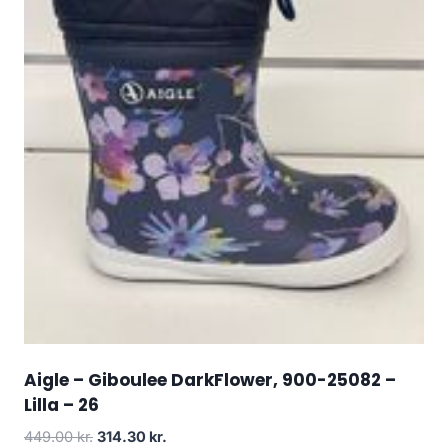
Aigle – Giboulee DarkFlower, 900-25082 –
Lilla – 26
Den
Den
449.00
kr.
314.30
kr.