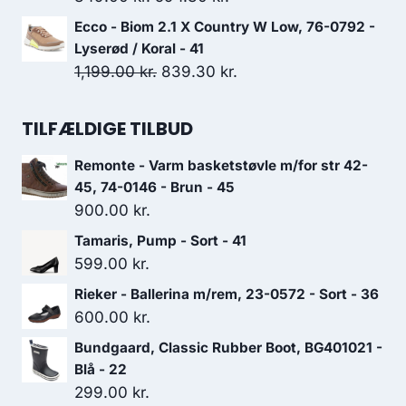
799.00 kr..
559.30 kr..
oprindelige
aktuelle
Ecco - Biom 2.1 X Country W Low, 76-0792 -
pris
pris
Lyserød / Koral - 41
var:
er:
Den
Den
1,199.00
kr.
839.30
kr.
849.00 kr..
594.30 kr..
oprindelige
aktuelle
pris
pris
TILFÆLDIGE TILBUD
var:
er:
Remonte - Varm basketstøvle m/for str 42-
1,199.00 kr..
839.30 kr..
45, 74-0146 - Brun - 45
900.00
kr.
Tamaris, Pump - Sort - 41
599.00
kr.
Rieker - Ballerina m/rem, 23-0572 - Sort - 36
600.00
kr.
Bundgaard, Classic Rubber Boot, BG401021 -
Blå - 22
299.00
kr.