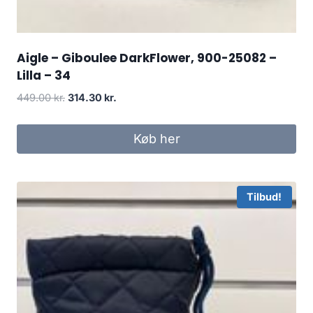
Aigle – Giboulee DarkFlower, 900-25082 –
Lilla – 34
Den
Den
449.00
kr.
314.30
kr.
oprindelige
aktuelle
pris
pris
Køb her
var:
er:
449.00 kr..
314.30 kr..
Tilbud!