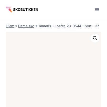
Fortsæt
til
indhold
Hjem
»
Dame sko
»
Tamaris – Loafer, 23-0544 – Sort – 37