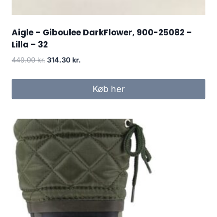
Aigle – Giboulee DarkFlower, 900-25082 –
Lilla – 32
Den
Den
449.00
kr.
314.30
kr.
oprindelige
aktuelle
pris
pris
Køb her
var:
er:
449.00 kr..
314.30 kr..