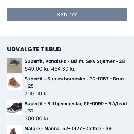
oprindelige
aktuelle
pris
pris
Køb her
var:
er:
449.00 kr..
314.30 kr..
UDVALGTE TILBUD
Superfit, Kondisko - Blå m. Sølv Stjerner - 28
Den
Den
649.00
kr.
454.30
kr.
oprindelige
aktuelle
Superfit - Supies børnesko - 32-0167 - Brun
pris
pris
- 25
var:
er:
700.00
kr.
649.00 kr..
454.30 kr..
Superfit - Bill hjemmesko, 66-0090 - Blå/hvid
- 32
300.00
kr.
Nature - Nanna, 52-0927 - Coffee - 39