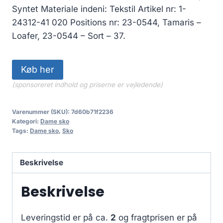
Syntet Materiale indeni: Tekstil Artikel nr: 1-
24312-41 020 Positions nr: 23-0544, Tamaris –
Loafer, 23-0544 – Sort – 37.
Køb her
(sponsoreret indhold og priserne er vejledende)
Varenummer (SKU):
7d60b71f2236
Kategori:
Dame sko
Tags:
Dame sko
,
Sko
Beskrivelse
Beskrivelse
Leveringstid er på ca.
2
og fragtprisen er på