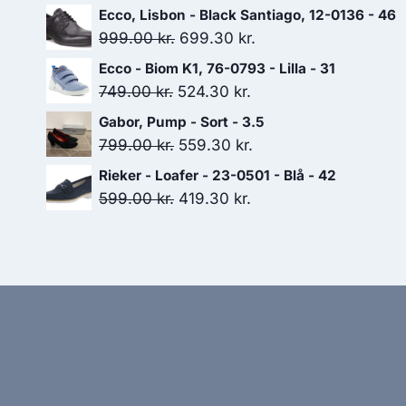
Ecco, Lisbon - Black Santiago, 12-0136 - 46
Den
Den
999.00
kr.
699.30
kr.
oprindelige
aktuelle
Ecco - Biom K1, 76-0793 - Lilla - 31
pris
pris
Den
Den
749.00
kr.
524.30
kr.
var:
er:
oprindelige
aktuelle
Gabor, Pump - Sort - 3.5
999.00 kr..
699.30 kr..
pris
pris
Den
Den
799.00
kr.
559.30
kr.
var:
er:
oprindelige
aktuelle
Rieker - Loafer - 23-0501 - Blå - 42
749.00 kr..
524.30 kr..
pris
pris
Den
Den
599.00
kr.
419.30
kr.
var:
er:
oprindelige
aktuelle
799.00 kr..
559.30 kr..
pris
pris
var:
er:
599.00 kr..
419.30 kr..