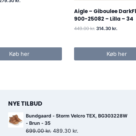
Den
Den
279.30
kr.
oprindelige
aktuelle
Aigle – Giboulee DarkF
pris
pris
900-25082 – Lilla – 34
var:
er:
399.00 kr..
279.30 kr..
Den
Den
449.00
kr.
314.30
kr.
oprindelige
aktuelle
pris
pris
var:
er:
Køb her
Køb her
449.00 kr..
314.30 kr
NYE TILBUD
Bundgaard - Storm Velcro TEX, BG303228W
- Brun - 35
Den
Den
699.00
kr.
489.30
kr.