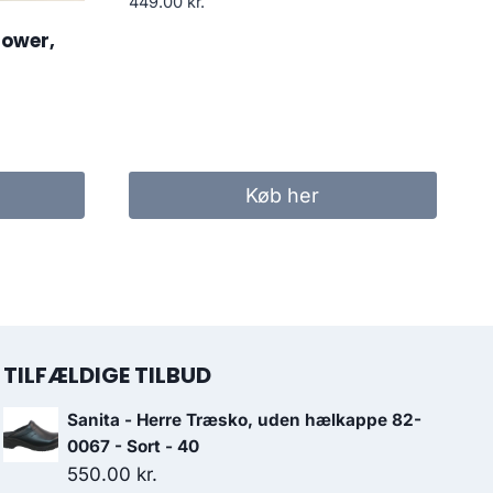
449.00
kr.
lower,
Køb her
..
TILFÆLDIGE TILBUD
Sanita - Herre Træsko, uden hælkappe 82-
0067 - Sort - 40
550.00
kr.