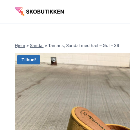
Fortsæt
til
indhold
Hjem
»
Sandal
»
Tamaris, Sandal med hæl – Gul – 39
Tilbud!