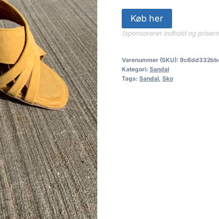
Køb her
(sponsoreret indhold og priser
Varenummer (SKU):
9c6dd332bb
Kategori:
Sandal
Tags:
Sandal
,
Sko