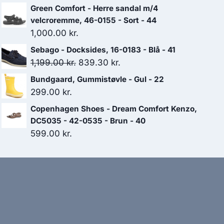
Green Comfort - Herre sandal m/4
velcroremme, 46-0155 - Sort - 44
1,000.00
kr.
Sebago - Docksides, 16-0183 - Blå - 41
Den
Den
1,199.00
kr.
839.30
kr.
oprindelige
aktuelle
Bundgaard, Gummistøvle - Gul - 22
pris
pris
299.00
kr.
var:
er:
Copenhagen Shoes - Dream Comfort Kenzo,
1,199.00 kr..
839.30 kr..
DC5035 - 42-0535 - Brun - 40
599.00
kr.