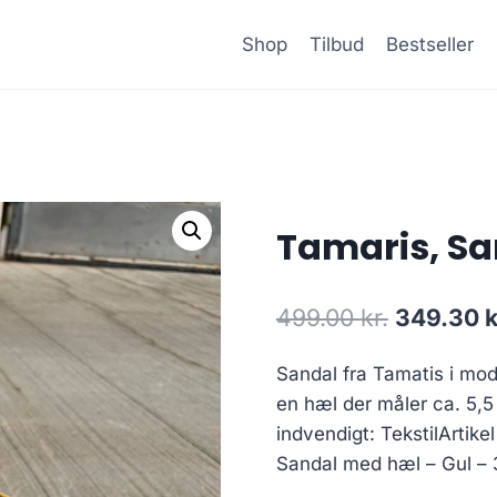
Shop
Tilbud
Bestseller
Tamaris, Sa
Den
499.00
kr.
349.30
k
oprindeli
Sandal fra Tamatis i mo
pris
en hæl der måler ca. 5,5
var:
indvendigt: TekstilArtik
499.00 kr
Sandal med hæl – Gul – 