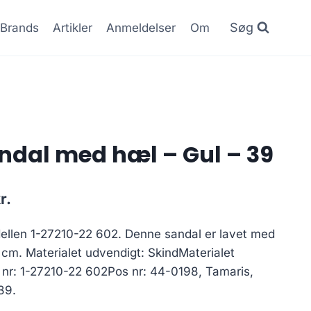
Søg
Brands
Artikler
Anmeldelser
Om
ndal med hæl – Gul – 39
Den
r.
ge
aktuelle
dellen 1-27210-22 602. Denne sandal er lavet med
pris
 cm. Materialet udvendigt: SkindMaterialet
er:
el nr: 1-27210-22 602Pos nr: 44-0198, Tamaris,
..
349.30 kr..
39.