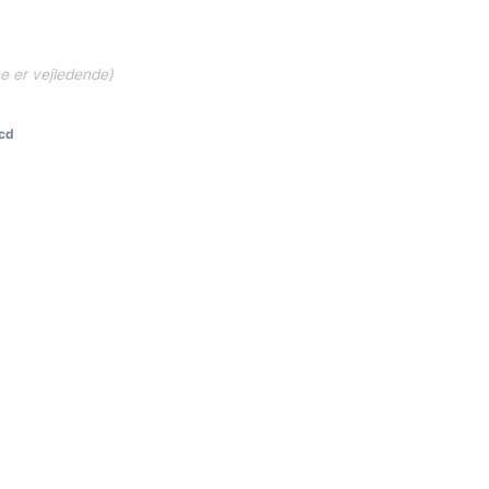
ne er vejledende)
cd