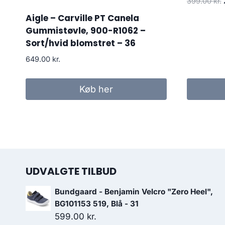
399.00
kr.
Aigle – Carville PT Canela
Gummistøvle, 900-R1062 –
Sort/hvid blomstret – 36
649.00
kr.
Køb her
UDVALGTE TILBUD
Bundgaard - Benjamin Velcro "Zero Heel",
BG101153 519, Blå - 31
599.00
kr.