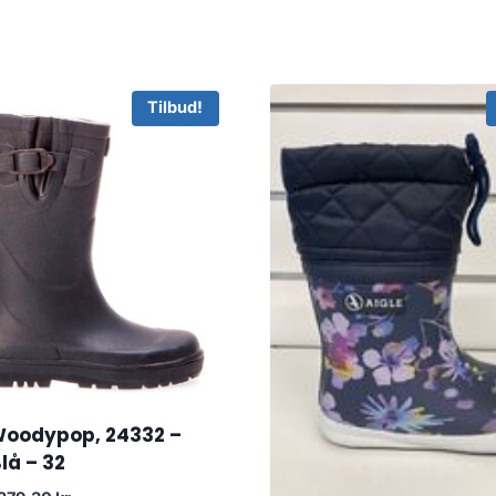
Tilbud!
 Woodypop, 24332 –
lå – 32