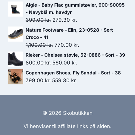
oprindelige
aktuelle
Aigle - Baby Flac gummistøvler, 900-S0095
pris
pris
- Navyblå m. havdyr
var:
er:
Den
Den
399.00
kr.
279.30
kr.
699.00 kr..
489.30 kr..
oprindelige
aktuelle
Nature Footware - Elin, 23-0528 - Sort
pris
pris
Croco - 41
var:
er:
Den
Den
1,100.00
kr.
770.00
kr.
399.00 kr..
279.30 kr..
oprindelige
aktuelle
Rieker - Chelsea støvle, 52-0886 - Sort - 39
pris
pris
Den
Den
800.00
kr.
560.00
kr.
var:
er:
oprindelige
aktuelle
Copenhagen Shoes, Fly Sandal - Sort - 38
1,100.00 kr..
770.00 kr..
pris
pris
Den
Den
799.00
kr.
559.30
kr.
var:
er:
oprindelige
aktuelle
800.00 kr..
560.00 kr..
pris
pris
var:
er:
799.00 kr..
559.30 kr..
© 2026 Skobutikken
Vi henviser til affiliate links på siden.