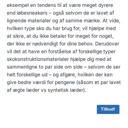
p
s
eksempel en tendens til at være meget dyrere
r
e
end løbesneakers – også selvom de er lavet af
i
r
lignende materialer og af samme mærke. At vide,
s
:
hvilken type sko du har brug for, vil hjælpe med
v
4
at sikre, at du ikke betaler for meget for noget,
a
5
der ikke er nødvendigt for dine behov. Derudover
r
4
:
.
vil det at have en forståelse af forskellige typer
6
3
skokonstruktionsmaterialer hjælpe dig med at
4
0
sammenligne to par side om side – selvom de ser
9
helt forskellige ud – og afgøre, hvilken der kan
.
k
give bedre værdi for pengene (såsom et par lavet
0
r
af ægte læder vs syntetisk læder).
0
.
.
k
Tilbud!
r
.
.