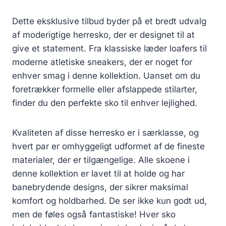
s
:
Dette eksklusive tilbud byder på et bredt udvalg
v
3
af moderigtige herresko, der er designet til at
a
4
r
9
give et statement. Fra klassiske læder loafers til
:
.
moderne atletiske sneakers, der er noget for
4
3
enhver smag i denne kollektion. Uanset om du
9
0
foretrækker formelle eller afslappede stilarter,
9
finder du den perfekte sko til enhver lejlighed.
.
k
0
r
0
.
Kvaliteten af disse herresko er i særklasse, og
.
hvert par er omhyggeligt udformet af de fineste
k
materialer, der er tilgængelige. Alle skoene i
r
denne kollektion er lavet til at holde og har
.
.
banebrydende designs, der sikrer maksimal
komfort og holdbarhed. De ser ikke kun godt ud,
men de føles også fantastiske! Hver sko