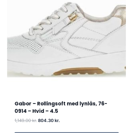
Gabor – Rollingsoft med lynlås, 76-
0914 – Hvid – 4.5
D
D
1,149.00
kr.
804.30
kr.
e
e