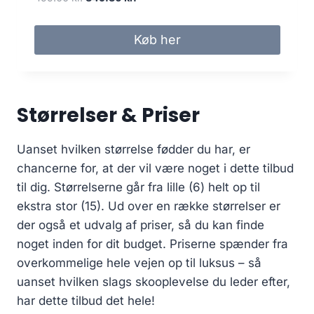
.
e
e
k
n
n
r
Køb her
o
a
.
p
k
.
r
t
i
u
Størrelser & Priser
n
e
d
l
e
l
Uanset hvilken størrelse fødder du har, er
l
e
chancerne for, at der vil være noget i dette tilbud
i
p
til dig. Størrelserne går fra lille (6) helt op til
g
r
ekstra stor (15). Ud over en række størrelser er
e
i
p
s
der også et udvalg af priser, så du kan finde
r
e
noget inden for dit budget. Priserne spænder fra
i
r
overkommelige hele vejen op til luksus – så
s
:
uanset hvilken slags skooplevelse du leder efter,
v
3
har dette tilbud det hele!
a
4