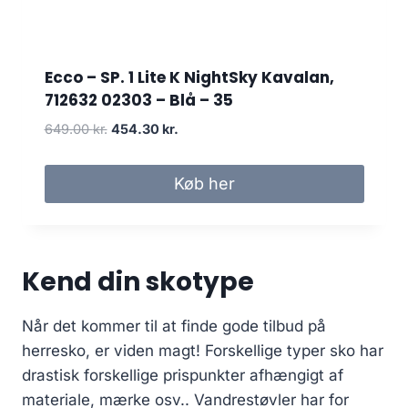
4
3
4
0
9
.
k
Ecco – SP. 1 Lite K NightSky Kavalan,
0
r
712632 02303 – Blå – 35
0
.
D
D
649.00
kr.
454.30
kr.
.
e
e
k
n
n
r
Køb her
o
a
.
p
k
.
r
t
i
u
Kend din skotype
n
e
d
l
e
l
Når det kommer til at finde gode tilbud på
l
e
herresko, er viden magt! Forskellige typer sko har
i
p
drastisk forskellige prispunkter afhængigt af
g
r
materiale, mærke osv.. Vandrestøvler har for
e
i