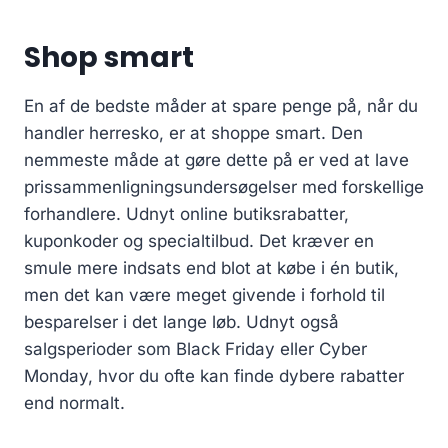
r
9
:
.
Shop smart
4
3
9
0
9
En af de bedste måder at spare penge på, når du
.
k
handler herresko, er at shoppe smart. Den
0
r
nemmeste måde at gøre dette på er ved at lave
0
.
prissammenligningsundersøgelser med forskellige
.
forhandlere. Udnyt online butiksrabatter,
k
r
kuponkoder og specialtilbud. Det kræver en
.
smule mere indsats end blot at købe i én butik,
.
men det kan være meget givende i forhold til
besparelser i det lange løb. Udnyt også
salgsperioder som Black Friday eller Cyber
Monday, hvor du ofte kan finde dybere rabatter
end normalt.