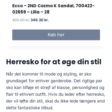
.
k
Ecco – 2ND Cozmo K Sandal, 700422-
0
r
02659 – Lilla – 28
0
.
D
D
499.00
kr.
349.30
kr.
.
e
e
k
n
n
r
Køb her
o
a
.
p
k
.
r
t
i
u
Herresko for at øge din stil
n
e
d
l
e
l
Når det kommer til mode og styling, er sko
l
e
grundlaget for enhver garderobe. Det rigtige par
i
p
sko kan tilføje et strejf af klasse, personlighed og
g
r
flair til ethvert outfit. Hvis du leder efter herresko,
e
i
p
s
der vil løfte din stil, skal du ikke lede længere end
r
e
dette fantastiske tilbud.
i
r