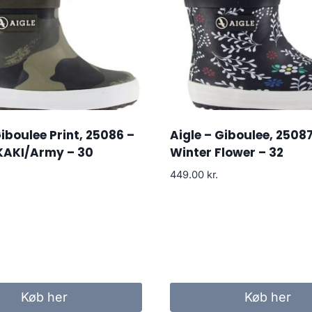
Giboulee Print, 25086 –
Aigle – Giboulee, 25087
AKI/Army – 30
Winter Flower – 32
449.00
kr.
Køb her
Køb her