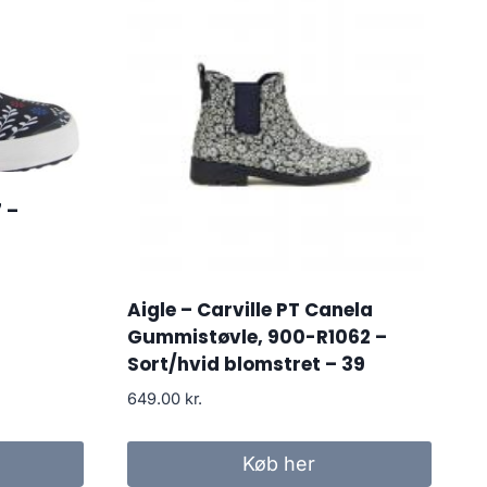
 –
Aigle – Carville PT Canela
Gummistøvle, 900-R1062 –
Sort/hvid blomstret – 39
649.00
kr.
Køb her