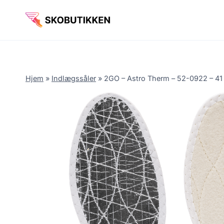
Fortsæt
til
indhold
Hjem
»
Indlægssåler
»
2GO – Astro Therm – 52-0922 – 41