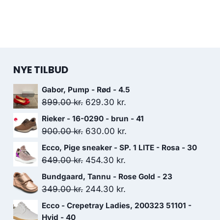
NYE TILBUD
Gabor, Pump - Rød - 4.5
Den
Den
899.00
kr.
629.30
kr.
oprindelige
aktuelle
Rieker - 16-0290 - brun - 41
pris
pris
Den
Den
900.00
kr.
630.00
kr.
var:
er:
oprindelige
aktuelle
Ecco, Pige sneaker - SP. 1 LITE - Rosa - 30
899.00 kr..
629.30 kr..
pris
pris
Den
Den
649.00
kr.
454.30
kr.
var:
er:
oprindelige
aktuelle
Bundgaard, Tannu - Rose Gold - 23
900.00 kr..
630.00 kr..
pris
pris
Den
Den
349.00
kr.
244.30
kr.
var:
er:
oprindelige
aktuelle
Ecco - Crepetray Ladies, 200323 51101 -
649.00 kr..
454.30 kr..
pris
pris
Hvid - 40