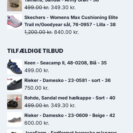
pris
pris
Den
Den
499.00
kr.
349.30
kr.
var:
er:
oprindelige
aktuelle
Skechers - Womens Max Cushioning Elite
699.00 kr..
489.30 kr..
pris
pris
Trail m/Goodyear sål, 76-0957 - Lilla - 38
var:
er:
Den
Den
1,200.00
kr.
840.00
kr.
499.00 kr..
349.30 kr..
oprindelige
aktuelle
pris
pris
TILFÆLDIGE TILBUD
var:
er:
Keen - Seacamp II, 48-0208, Blå - 35
1,200.00 kr..
840.00 kr..
499.00
kr.
Rieker - Damesko - 23-0581 - sort - 36
750.00
kr.
Rohde, Sandal med hælkappe - Sort - 40
Den
Den
499.00
kr.
349.30
kr.
oprindelige
aktuelle
Rieker - Damesko - 23-0609 - Beige - 42
pris
pris
600.00
kr.
var:
er:
JacoForm - Fodformet herresko m/snører,