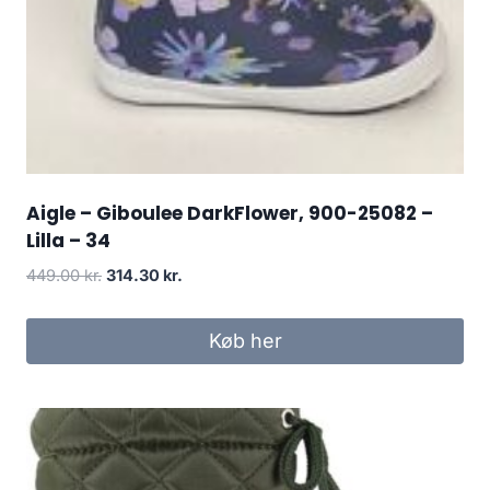
Aigle – Giboulee DarkFlower, 900-25082 –
Lilla – 34
Den
Den
449.00
kr.
314.30
kr.
oprindelige
aktuelle
pris
pris
Køb her
var:
er:
449.00 kr..
314.30 kr..