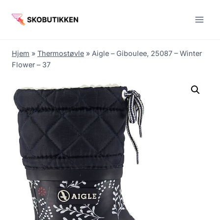
Fortsæt
til
indhold
Hjem
»
Thermostøvle
»
Aigle – Giboulee, 25087 – Winter
Flower – 37