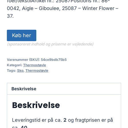
foer/tekstilArtikel nr.: 25087Positions nr.: 86-
0042, Aigle – Giboulee, 25087 – Winter Flower –
37.
Køb her
(sponsoreret indhold og priserne er vejledende)
Varenummer (SKU):
54ce9bdb75b5
Kategori:
Thermostøvle
Tags:
Sko
,
Thermostøvle
Beskrivelse
Beskrivelse
Leveringstid er på ca.
2
og fragtprisen er på
ca.
40