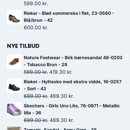
599.00
kr.
Rieker - Blød sommersko i flet, 23-0560 -
Blå/brun - 42
600.00
kr.
NYE TILBUD
Nature Footwear - Birk børnesandal 48-0203
- Tobacco Brun - 28
Den
Den
599.00
kr.
419.30
kr.
oprindelige
aktuelle
Rieker - Hyttesko med ekstra vidde, 16-0257
pris
pris
- Sort - 43
var:
er:
Den
Den
699.00
kr.
489.30
kr.
599.00 kr..
419.30 kr..
oprindelige
aktuelle
Skechers - Girls Uno Lite, 76-0971 - Metallic
pris
pris
lilla - 36
var:
er:
Den
Den
699.00
kr.
489.30
kr.
699.00 kr..
489.30 kr..
oprindelige
aktuelle
Tamaris, Sandal - Army Grøn - 38