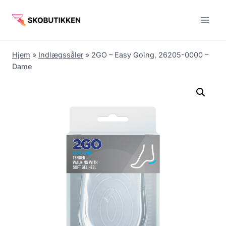
Fortsæt
til
indhold
Hjem
»
Indlægssåler
»
2GO – Easy Going, 26205-0000 –
Dame