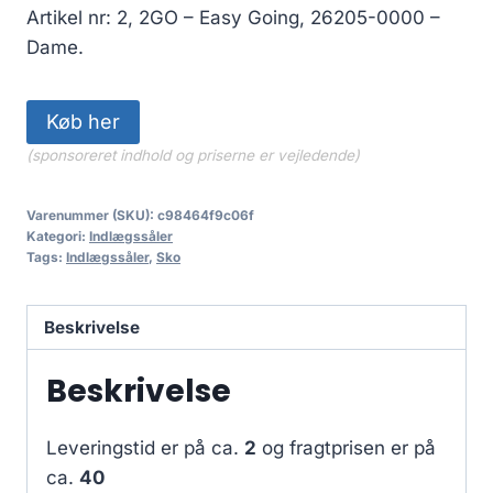
Artikel nr: 2, 2GO – Easy Going, 26205-0000 –
Dame.
Køb her
(sponsoreret indhold og priserne er vejledende)
Varenummer (SKU):
c98464f9c06f
Kategori:
Indlægssåler
Tags:
Indlægssåler
,
Sko
Beskrivelse
Beskrivelse
Leveringstid er på ca.
2
og fragtprisen er på
ca.
40