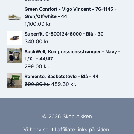
Green Comfort - Vigo Vincent - 76-1145 -
Grøn/Offwhite - 44
1,100.00
kr.
Superfit, 0-800124-8000 - Blå - 30
349.00
kr.
SockWell, Kompressionsstrømper - Navy -
L/XL - 44/47
299.00
kr.
Remonte, Basketstøvle - Blå - 44
Den
Den
699.00
kr.
489.30
kr.
oprindelige
aktuelle
pris
pris
var:
er:
699.00 kr..
489.30 kr..
© 2026 Skobutikken
Vi henviser til affiliate links på siden.