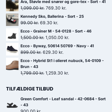
Ara, Støvle med snører og gore-tex - Sort - 41
Den
Den
1,099.00
kr.
769.30
kr.
oprindelige
aktuelle
Kennedy Sko, Ballerina - Sort - 25
pris
pris
Den
Den
99.00
kr.
69.30
kr.
var:
er:
oprindelige
aktuelle
Ecco - Grainer M - 54-0128 - Sort - 46
1,099.00 kr..
769.30 kr..
pris
pris
Den
Den
1,500.00
kr.
1,050.00
kr.
var:
er:
oprindelige
aktuelle
Ecco - Byway, 50614 50769 - Navy - 41
99.00 kr..
69.30 kr..
pris
pris
Den
Den
899.00
kr.
629.30
kr.
var:
er:
oprindelige
aktuelle
Ecco - Hybrid St1 i olieret nubuck, 54-0109 -
1,500.00 kr..
1,050.00 kr..
pris
pris
Brun - 43
var:
er:
Den
Den
1,799.00
kr.
1,259.30
kr.
899.00 kr..
629.30 kr..
oprindelige
aktuelle
pris
pris
TILFÆLDIGE TILBUD
var:
er:
Green Comfort - Leaf sandal - 42-0684 - Sort
1,799.00 kr..
1,259.30 kr..
- 43
900.00
kr.