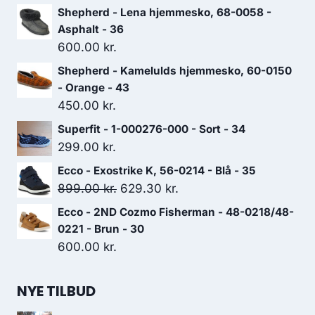
Shepherd - Lena hjemmesko, 68-0058 -
Asphalt - 36
600.00
kr.
Shepherd - Kamelulds hjemmesko, 60-0150
- Orange - 43
450.00
kr.
Superfit - 1-000276-000 - Sort - 34
299.00
kr.
Ecco - Exostrike K, 56-0214 - Blå - 35
Den
Den
899.00
kr.
629.30
kr.
oprindelige
aktuelle
Ecco - 2ND Cozmo Fisherman - 48-0218/48-
pris
pris
0221 - Brun - 30
var:
er:
600.00
kr.
899.00 kr..
629.30 kr..
NYE TILBUD