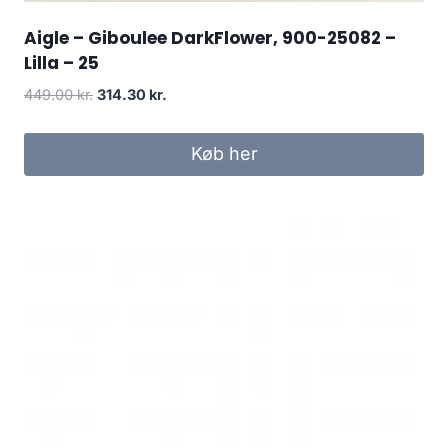
Aigle – Giboulee DarkFlower, 900-25082 –
Lilla – 25
Den
Den
449.00
kr.
314.30
kr.
oprindelige
aktuelle
pris
pris
Køb her
var:
er:
449.00 kr..
314.30 kr..