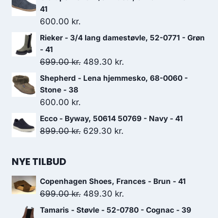
41
600.00
kr.
Rieker - 3/4 lang damestøvle, 52-0771 - Grøn
- 41
Den
Den
699.00
kr.
489.30
kr.
oprindelige
aktuelle
Shepherd - Lena hjemmesko, 68-0060 -
pris
pris
Stone - 38
var:
er:
600.00
kr.
699.00 kr..
489.30 kr..
Ecco - Byway, 50614 50769 - Navy - 41
Den
Den
899.00
kr.
629.30
kr.
oprindelige
aktuelle
pris
pris
NYE TILBUD
var:
er:
Copenhagen Shoes, Frances - Brun - 41
899.00 kr..
629.30 kr..
Den
Den
699.00
kr.
489.30
kr.
oprindelige
aktuelle
Tamaris - Støvle - 52-0780 - Cognac - 39