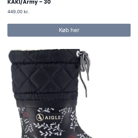
KAKI/Army – 30
449.00
kr.
Køb her