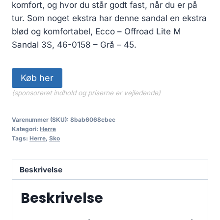
komfort, og hvor du står godt fast, når du er på
tur. Som noget ekstra har denne sandal en ekstra
blød og komfortabel, Ecco – Offroad Lite M
Sandal 3S, 46-0158 – Grå – 45.
Køb her
(sponsoreret indhold og priserne er vejledende)
Varenummer (SKU):
8bab6068cbec
Kategori:
Herre
Tags:
Herre
,
Sko
Beskrivelse
Beskrivelse