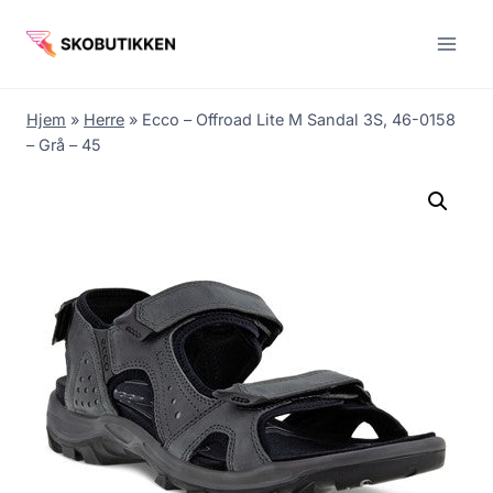
Fortsæt
til
indhold
Hjem
»
Herre
»
Ecco – Offroad Lite M Sandal 3S, 46-0158
– Grå – 45