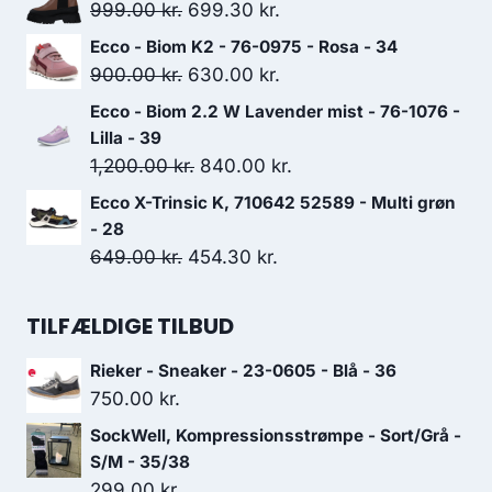
pris
pris
Den
Den
999.00
kr.
699.30
kr.
var:
er:
oprindelige
aktuelle
Ecco - Biom K2 - 76-0975 - Rosa - 34
699.00 kr..
489.30 kr..
pris
pris
Den
Den
900.00
kr.
630.00
kr.
var:
er:
oprindelige
aktuelle
Ecco - Biom 2.2 W Lavender mist - 76-1076 -
999.00 kr..
699.30 kr..
pris
pris
Lilla - 39
var:
er:
Den
Den
1,200.00
kr.
840.00
kr.
900.00 kr..
630.00 kr..
oprindelige
aktuelle
Ecco X-Trinsic K, 710642 52589 - Multi grøn
pris
pris
- 28
var:
er:
Den
Den
649.00
kr.
454.30
kr.
1,200.00 kr..
840.00 kr..
oprindelige
aktuelle
pris
pris
TILFÆLDIGE TILBUD
var:
er:
Rieker - Sneaker - 23-0605 - Blå - 36
649.00 kr..
454.30 kr..
750.00
kr.
SockWell, Kompressionsstrømpe - Sort/Grå -
S/M - 35/38
299.00
kr.