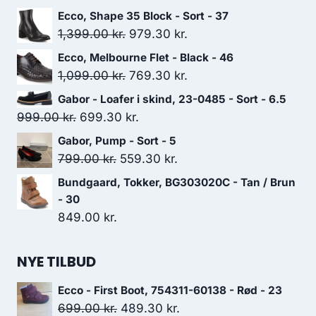
Ecco, Shape 35 Block - Sort - 37
Den
Den
1,399.00
kr.
979.30
kr.
oprindelige
aktuelle
Ecco, Melbourne Flet - Black - 46
pris
pris
Den
Den
1,099.00
kr.
769.30
kr.
var:
er:
oprindelige
aktuelle
Gabor - Loafer i skind, 23-0485 - Sort - 6.5
1,399.00 kr..
979.30 kr..
pris
pris
Den
Den
999.00
kr.
699.30
kr.
var:
er:
oprindelige
aktuelle
Gabor, Pump - Sort - 5
1,099.00 kr..
769.30 kr..
pris
pris
Den
Den
799.00
kr.
559.30
kr.
var:
er:
oprindelige
aktuelle
Bundgaard, Tokker, BG303020C - Tan / Brun
999.00 kr..
699.30 kr..
pris
pris
- 30
var:
er:
849.00
kr.
799.00 kr..
559.30 kr..
NYE TILBUD
Ecco - First Boot, 754311-60138 - Rød - 23
Den
Den
699.00
kr.
489.30
kr.