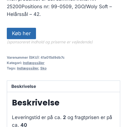
25200Positions nr: 99-0509, 2GO/Woly Soft –
Helårssål – 42.
Køb her
(sponsoreret indhold og priserne er vejledende)
Varenummer (SKU):
41a015d9db7c
Kategori:
Indlægssåler
Tags:
Indlægssåler
,
Sko
Beskrivelse
Beskrivelse
Leveringstid er på ca.
2
og fragtprisen er på
ca.
40