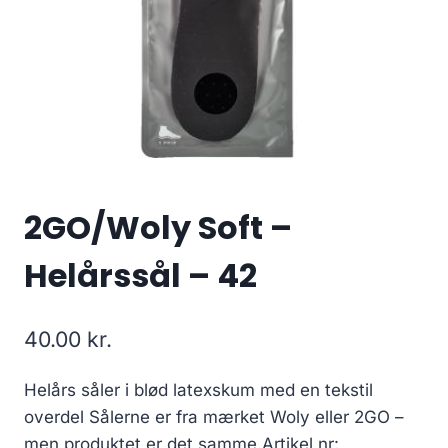
2GO/Woly Soft –
Helårssål – 42
40.00
kr.
Helårs såler i blød latexskum med en tekstil
overdel Sålerne er fra mærket Woly eller 2GO –
men produktet er det samme.Artikel nr: