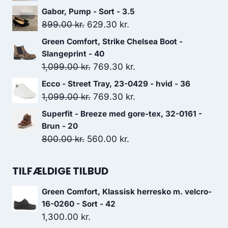
oprindelige
aktuelle
Gabor, Pump - Sort - 3.5
pris
pris
Den
Den
899.00
kr.
629.30
kr.
var:
er:
oprindelige
aktuelle
Green Comfort, Strike Chelsea Boot -
699.00 kr..
489.30 kr..
pris
pris
Slangeprint - 40
var:
er:
Den
Den
1,099.00
kr.
769.30
kr.
899.00 kr..
629.30 kr..
oprindelige
aktuelle
Ecco - Street Tray, 23-0429 - hvid - 36
pris
pris
Den
Den
1,099.00
kr.
769.30
kr.
var:
er:
oprindelige
aktuelle
Superfit - Breeze med gore-tex, 32-0161 -
1,099.00 kr..
769.30 kr..
pris
pris
Brun - 20
var:
er:
Den
Den
800.00
kr.
560.00
kr.
1,099.00 kr..
769.30 kr..
oprindelige
aktuelle
pris
pris
TILFÆLDIGE TILBUD
var:
er:
Green Comfort, Klassisk herresko m. velcro-
800.00 kr..
560.00 kr..
16-0260 - Sort - 42
1,300.00
kr.