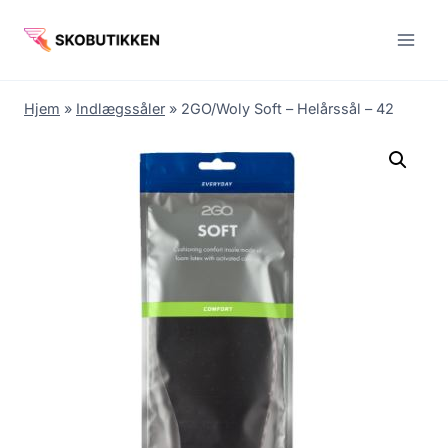
Fortsæt
til
indhold
Hjem
»
Indlægssåler
»
2GO/Woly Soft – Helårssål – 42