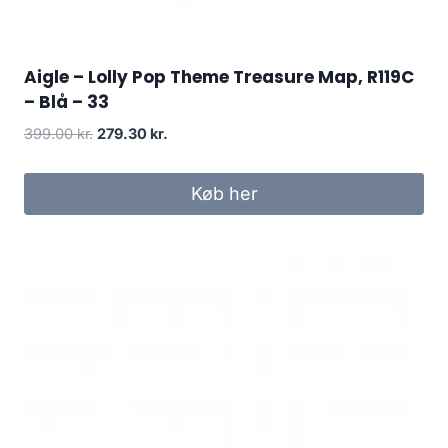
Aigle – Lolly Pop Theme Treasure Map, R119C
– Blå – 33
Den
Den
399.00
kr.
279.30
kr.
oprindelige
aktuelle
pris
pris
Køb her
var:
er:
399.00 kr..
279.30 kr..