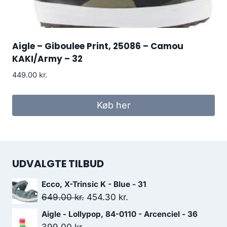
Aigle – Giboulee Print, 25086 – Camou
KAKI/Army – 32
449.00
kr.
Køb her
UDVALGTE TILBUD
Ecco, X-Trinsic K - Blue - 31
Den
Den
649.00
kr.
454.30
kr.
oprindelige
aktuelle
Aigle - Lollypop, 84-0110 - Arcenciel - 36
pris
pris