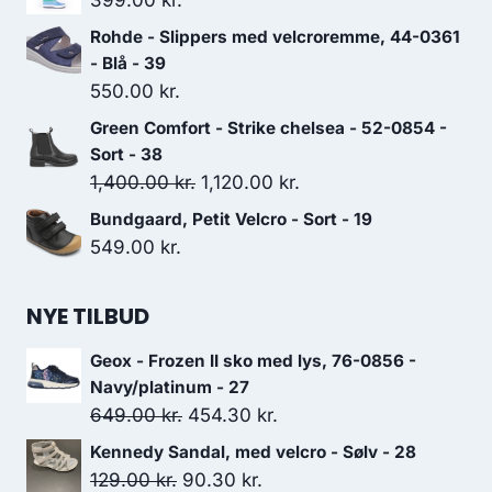
399.00
kr.
var:
er:
Rohde - Slippers med velcroremme, 44-0361
649.00 kr..
454.30 kr..
- Blå - 39
550.00
kr.
Green Comfort - Strike chelsea - 52-0854 -
Sort - 38
Den
Den
1,400.00
kr.
1,120.00
kr.
oprindelige
aktuelle
Bundgaard, Petit Velcro - Sort - 19
pris
pris
549.00
kr.
var:
er:
1,400.00 kr..
1,120.00 kr..
NYE TILBUD
Geox - Frozen II sko med lys, 76-0856 -
Navy/platinum - 27
Den
Den
649.00
kr.
454.30
kr.
oprindelige
aktuelle
Kennedy Sandal, med velcro - Sølv - 28
pris
pris
Den
Den
129.00
kr.
90.30
kr.