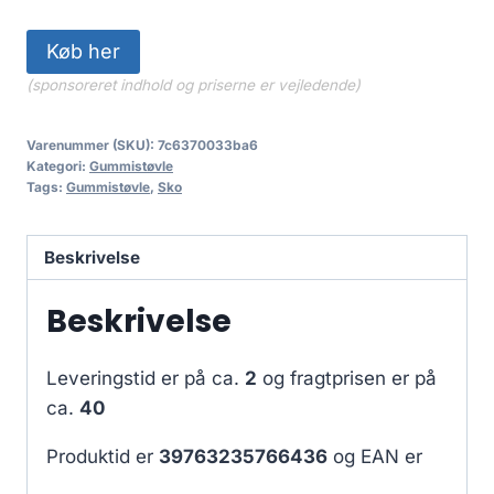
Køb her
(sponsoreret indhold og priserne er vejledende)
Varenummer (SKU):
7c6370033ba6
Kategori:
Gummistøvle
Tags:
Gummistøvle
,
Sko
Beskrivelse
Beskrivelse
Leveringstid er på ca.
2
og fragtprisen er på
ca.
40
Produktid er
39763235766436
og EAN er