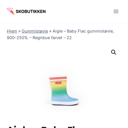
Fortsæt
til
indhold
Hjem
»
Gummistøvle
»
Aigle – Baby Flac gummistøvle,
900-2501L – Regnbue farvet – 22