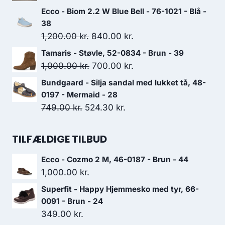
var:
er:
oprindelige
aktuelle
Ecco - Biom 2.2 W Blue Bell - 76-1021 - Blå -
649.00 kr..
454.30 kr..
pris
pris
38
var:
er:
Den
Den
1,200.00
kr.
840.00
kr.
129.00 kr..
90.30 kr..
oprindelige
aktuelle
Tamaris - Støvle, 52-0834 - Brun - 39
pris
pris
Den
Den
1,000.00
kr.
700.00
kr.
var:
er:
oprindelige
aktuelle
Bundgaard - Silja sandal med lukket tå, 48-
1,200.00 kr..
840.00 kr..
pris
pris
0197 - Mermaid - 28
var:
er:
Den
Den
749.00
kr.
524.30
kr.
1,000.00 kr..
700.00 kr..
oprindelige
aktuelle
pris
pris
TILFÆLDIGE TILBUD
var:
er:
Ecco - Cozmo 2 M, 46-0187 - Brun - 44
749.00 kr..
524.30 kr..
1,000.00
kr.
Superfit - Happy Hjemmesko med tyr, 66-
0091 - Brun - 24
349.00
kr.