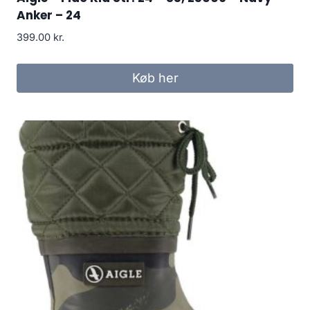
Anker – 24
399.00
kr.
Køb her