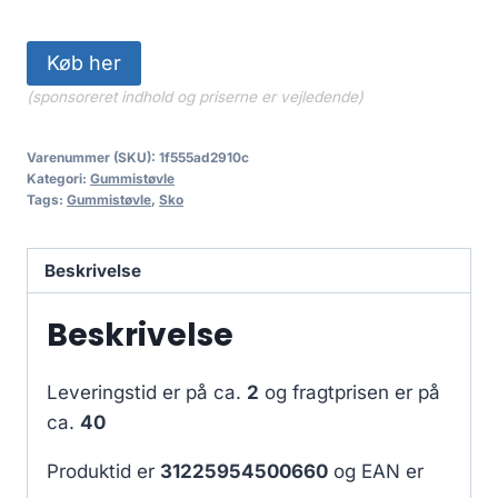
Køb her
(sponsoreret indhold og priserne er vejledende)
Varenummer (SKU):
1f555ad2910c
Kategori:
Gummistøvle
Tags:
Gummistøvle
,
Sko
Beskrivelse
Beskrivelse
Leveringstid er på ca.
2
og fragtprisen er på
ca.
40
Produktid er
31225954500660
og EAN er