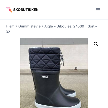
Fortsæt
til
indhold
Hjem
»
Gummistøvle
»
Aigle – Giboulee, 24539 – Sort –
32