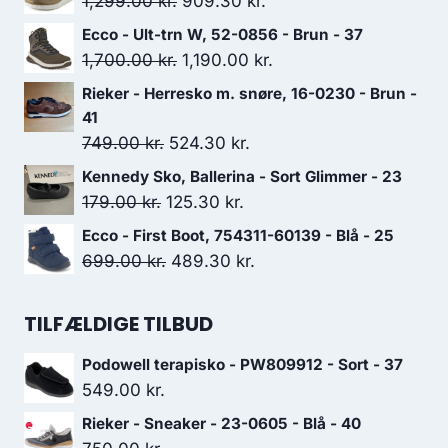
Den
Den
1,299.00
kr.
909.30
kr.
oprindelige
aktuelle
Ecco - Ult-trn W, 52-0856 - Brun - 37
pris
pris
Den
Den
1,700.00
kr.
1,190.00
kr.
var:
er:
oprindelige
aktuelle
Rieker - Herresko m. snøre, 16-0230 - Brun -
1,299.00 kr..
909.30 kr..
pris
pris
41
var:
er:
Den
Den
749.00
kr.
524.30
kr.
1,700.00 kr..
1,190.00 kr..
oprindelige
aktuelle
Kennedy Sko, Ballerina - Sort Glimmer - 23
pris
pris
Den
Den
179.00
kr.
125.30
kr.
var:
er:
oprindelige
aktuelle
Ecco - First Boot, 754311-60139 - Blå - 25
749.00 kr..
524.30 kr..
pris
pris
Den
Den
699.00
kr.
489.30
kr.
var:
er:
oprindelige
aktuelle
179.00 kr..
125.30 kr..
pris
pris
TILFÆLDIGE TILBUD
var:
er:
Podowell terapisko - PW809912 - Sort - 37
699.00 kr..
489.30 kr..
549.00
kr.
Rieker - Sneaker - 23-0605 - Blå - 40