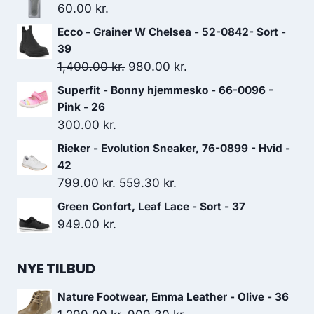
60.00
kr.
Ecco - Grainer W Chelsea - 52-0842- Sort -
39
Den
Den
1,400.00
kr.
980.00
kr.
oprindelige
aktuelle
Superfit - Bonny hjemmesko - 66-0096 -
pris
pris
Pink - 26
var:
er:
300.00
kr.
1,400.00 kr..
980.00 kr..
Rieker - Evolution Sneaker, 76-0899 - Hvid -
42
Den
Den
799.00
kr.
559.30
kr.
oprindelige
aktuelle
Green Confort, Leaf Lace - Sort - 37
pris
pris
949.00
kr.
var:
er:
799.00 kr..
559.30 kr..
NYE TILBUD
Nature Footwear, Emma Leather - Olive - 36