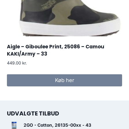
Aigle – Giboulee Print, 25086 – Camou
KAKI/Army – 33
449.00
kr.
Køb her
UDVALGTE TILBUD
2GO - Cotton, 26135-00xx - 43