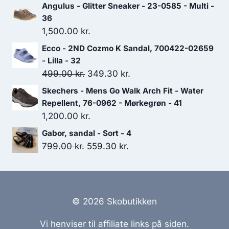
oprindelige
aktuelle
Angulus - Glitter Sneaker - 23-0585 - Multi -
pris
pris
36
var:
er:
1,500.00
kr.
1,000.00 kr..
700.00 kr..
Ecco - 2ND Cozmo K Sandal, 700422-02659
- Lilla - 32
Den
Den
499.00
kr.
349.30
kr.
oprindelige
aktuelle
Skechers - Mens Go Walk Arch Fit - Water
pris
pris
Repellent, 76-0962 - Mørkegrøn - 41
var:
er:
1,200.00
kr.
499.00 kr..
349.30 kr..
Gabor, sandal - Sort - 4
Den
Den
799.00
kr.
559.30
kr.
oprindelige
aktuelle
pris
pris
var:
er:
799.00 kr..
559.30 kr..
© 2026 Skobutikken
Vi henviser til affiliate links på siden.