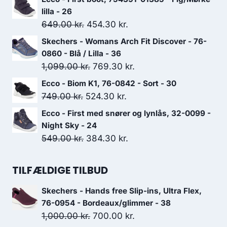
pris
pris
lilla - 26
var:
er:
Den
Den
649.00
kr.
454.30
kr.
649.00 kr..
454.30 kr..
oprindelige
aktuelle
Skechers - Womans Arch Fit Discover - 76-
pris
pris
0860 - Blå / Lilla - 36
var:
er:
Den
Den
1,099.00
kr.
769.30
kr.
649.00 kr..
454.30 kr..
oprindelige
aktuelle
Ecco - Biom K1, 76-0842 - Sort - 30
pris
pris
Den
Den
749.00
kr.
524.30
kr.
var:
er:
oprindelige
aktuelle
Ecco - First med snører og lynlås, 32-0099 -
1,099.00 kr..
769.30 kr..
pris
pris
Night Sky - 24
var:
er:
Den
Den
549.00
kr.
384.30
kr.
749.00 kr..
524.30 kr..
oprindelige
aktuelle
pris
pris
TILFÆLDIGE TILBUD
var:
er:
Skechers - Hands free Slip-ins, Ultra Flex,
549.00 kr..
384.30 kr..
76-0954 - Bordeaux/glimmer - 38
Den
Den
1,000.00
kr.
700.00
kr.