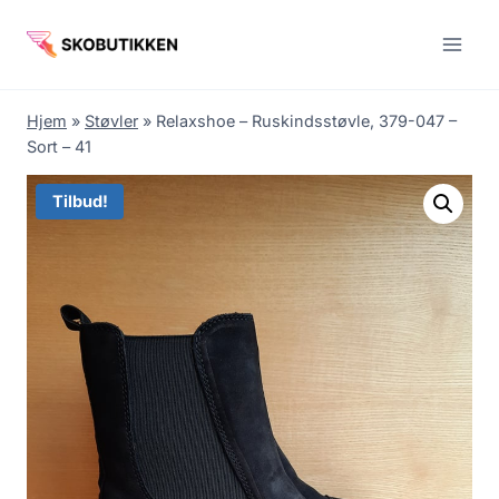
Fortsæt
til
indhold
Hjem
»
Støvler
»
Relaxshoe – Ruskindsstøvle, 379-047 –
Sort – 41
Tilbud!