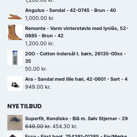
1,200.00
kr.
Angulus - Sandal - 42-0745 - Brun - 40
1,000.00
kr.
Remonte - Varm vinterstøvle med lynlås, 52-
0885 - Brun - 42
1,200.00
kr.
2GO - Cotton indersål t. børn, 26135-00xx -
35
50.00
kr.
Ara - Sandal med lille hæl, 42-0601 - Sort - 4
949.00
kr.
NYE TILBUD
Superfit, Kondisko - Blå m. Sølv Stjerner - 29
Den
Den
649.00
kr.
454.30
kr.
oprindelige
aktuelle
Ecco - First boot, 754391-01385 - Fig/Mørke