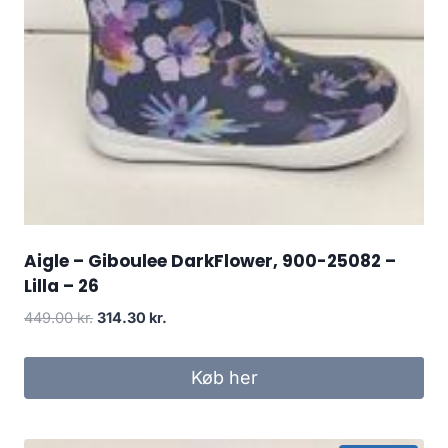
Aigle – Giboulee DarkFlower, 900-25082 –
Lilla – 26
Den
Den
449.00
kr.
314.30
kr.
oprindelige
aktuelle
pris
pris
Køb her
var:
er:
449.00 kr..
314.30 kr..