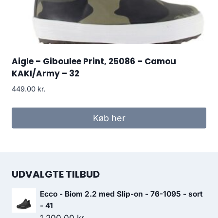
Aigle – Giboulee Print, 25086 – Camou
KAKI/Army – 32
449.00
kr.
Køb her
UDVALGTE TILBUD
Ecco - Biom 2.2 med Slip-on - 76-1095 - sort
- 41