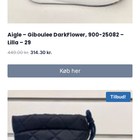
Aigle – Giboulee DarkFlower, 900-25082 –
Lilla – 29
Den
Den
449.00
kr.
314.30
kr.
oprindelige
aktuelle
pris
pris
Køb her
var:
er:
449.00 kr..
314.30 kr..
Tilbud!