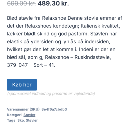
Den
Den
699.00
kr.
489.30
kr.
oprindelige
aktuelle
Blød støvle fra Relaxshoe Denne støvle emmer af
pris
pris
det der Relaxshoes kendetegn; Italiensk kvalitet,
var:
er:
lækker blødt skind og god pasform. Støvlen har
699.00 kr..
489.30 kr..
elastik på ydersiden og lynlås på indersiden,
hvilket gør den let at komme i. Indeni er der en
blød sål, som g, Relaxshoe – Ruskindsstøvle,
379-047 – Sort – 41.
Køb her
(sponsoreret indhold og priserne er vejledende)
Varenummer (SKU):
8e4f6a7cbdb3
Kategori:
Støvler
Tags:
Sko
,
Støvler