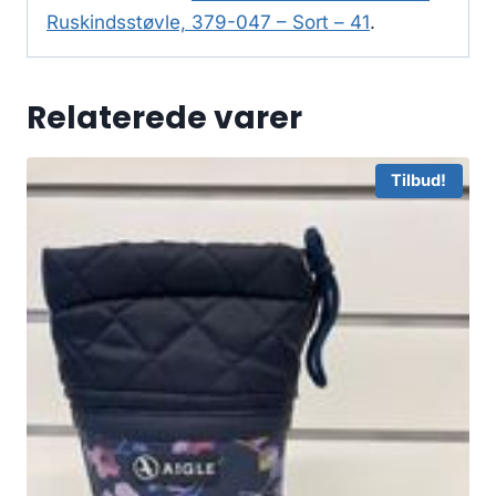
Ruskindsstøvle, 379-047 – Sort – 41
.
Relaterede varer
Tilbud!