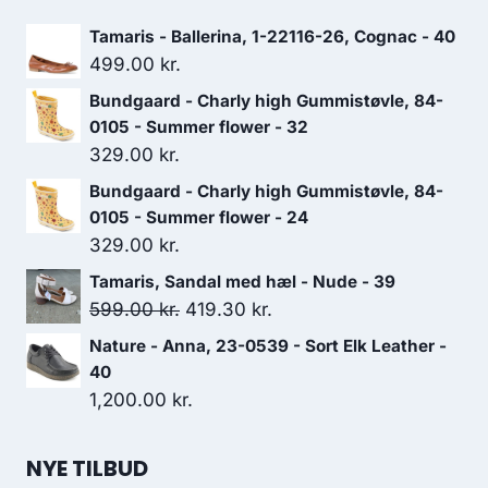
Tamaris - Ballerina, 1-22116-26, Cognac - 40
499.00
kr.
Bundgaard - Charly high Gummistøvle, 84-
0105 - Summer flower - 32
329.00
kr.
Bundgaard - Charly high Gummistøvle, 84-
0105 - Summer flower - 24
329.00
kr.
Tamaris, Sandal med hæl - Nude - 39
Den
Den
599.00
kr.
419.30
kr.
oprindelige
aktuelle
Nature - Anna, 23-0539 - Sort Elk Leather -
pris
pris
40
var:
er:
1,200.00
kr.
599.00 kr..
419.30 kr..
NYE TILBUD