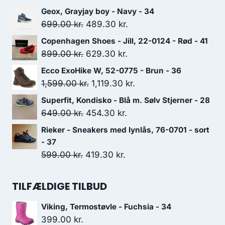
Geox, Grayjay boy - Navy - 34
Den
Den
699.00
kr.
489.30
kr.
oprindelige
aktuelle
Copenhagen Shoes - Jill, 22-0124 - Rød - 41
pris
pris
Den
Den
899.00
kr.
629.30
kr.
var:
er:
oprindelige
aktuelle
Ecco ExoHike W, 52-0775 - Brun - 36
699.00 kr..
489.30 kr..
pris
pris
Den
Den
1,599.00
kr.
1,119.30
kr.
var:
er:
oprindelige
aktuelle
Superfit, Kondisko - Blå m. Sølv Stjerner - 28
899.00 kr..
629.30 kr..
pris
pris
Den
Den
649.00
kr.
454.30
kr.
var:
er:
oprindelige
aktuelle
Rieker - Sneakers med lynlås, 76-0701 - sort
1,599.00 kr..
1,119.30 kr..
pris
pris
- 37
var:
er:
Den
Den
599.00
kr.
419.30
kr.
649.00 kr..
454.30 kr..
oprindelige
aktuelle
pris
pris
TILFÆLDIGE TILBUD
var:
er:
Viking, Termostøvle - Fuchsia - 34
599.00 kr..
419.30 kr..
399.00
kr.