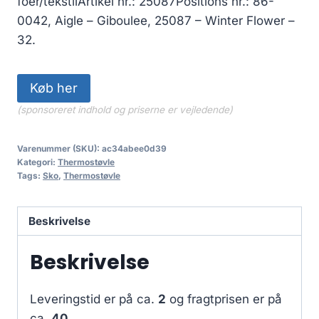
foer/tekstilArtikel nr.: 25087Positions nr.: 86-
0042, Aigle – Giboulee, 25087 – Winter Flower –
32.
Køb her
(sponsoreret indhold og priserne er vejledende)
Varenummer (SKU):
ac34abee0d39
Kategori:
Thermostøvle
Tags:
Sko
,
Thermostøvle
Beskrivelse
Beskrivelse
Leveringstid er på ca.
2
og fragtprisen er på
ca.
40