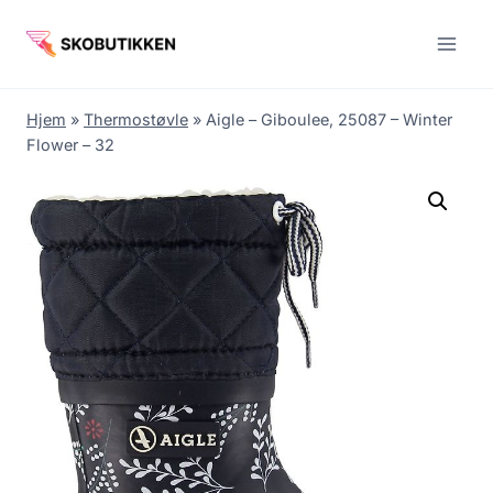
Fortsæt
til
indhold
Hjem
»
Thermostøvle
»
Aigle – Giboulee, 25087 – Winter
Flower – 32