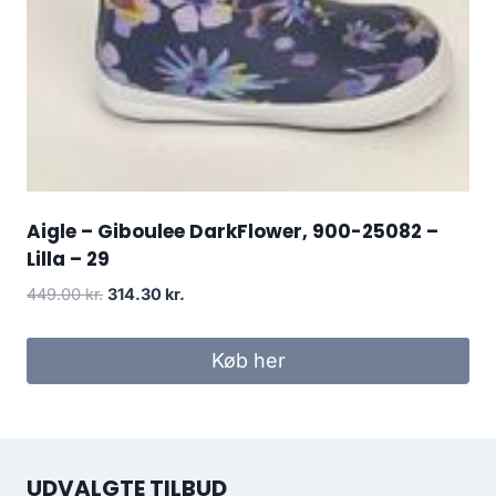
Aigle – Giboulee DarkFlower, 900-25082 –
Lilla – 29
Den
Den
449.00
kr.
314.30
kr.
oprindelige
aktuelle
pris
pris
Køb her
var:
er:
449.00 kr..
314.30 kr..
UDVALGTE TILBUD