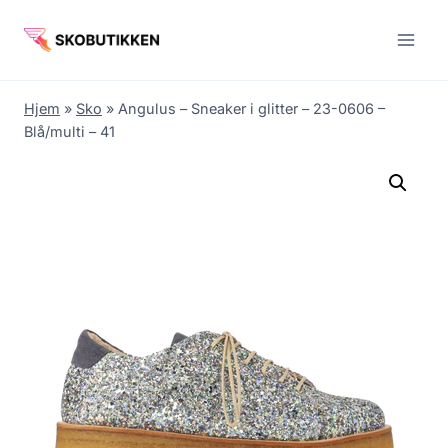
Fortsæt
til
indhold
Hjem
»
Sko
»
Angulus – Sneaker i glitter – 23-0606 –
Blå/multi – 41