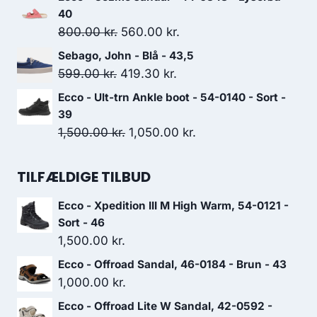
549.00 kr..
384.30 kr..
pris
pris
40
var:
er:
Den
Den
800.00
kr.
560.00
kr.
849.00 kr..
594.30 kr..
oprindelige
aktuelle
Sebago, John - Blå - 43,5
pris
pris
Den
Den
599.00
kr.
419.30
kr.
var:
er:
oprindelige
aktuelle
Ecco - Ult-trn Ankle boot - 54-0140 - Sort -
800.00 kr..
560.00 kr..
pris
pris
39
var:
er:
Den
Den
1,500.00
kr.
1,050.00
kr.
599.00 kr..
419.30 kr..
oprindelige
aktuelle
pris
pris
TILFÆLDIGE TILBUD
var:
er:
Ecco - Xpedition III M High Warm, 54-0121 -
1,500.00 kr..
1,050.00 kr..
Sort - 46
1,500.00
kr.
Ecco - Offroad Sandal, 46-0184 - Brun - 43
1,000.00
kr.
Ecco - Offroad Lite W Sandal, 42-0592 -