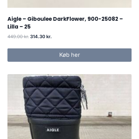
Aigle – Giboulee DarkFlower, 900-25082 –
Lilla – 25
Den
Den
449.00
kr.
314.30
kr.
oprindelige
aktuelle
pris
pris
Køb her
var:
er:
449.00 kr..
314.30 kr..