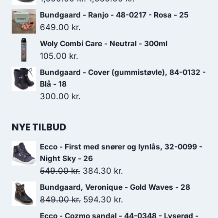
var:
er:
oprindelige
aktuelle
Bundgaard - Ranjo - 48-0217 - Rosa - 25
599.00 kr..
419.30 kr..
pris
pris
649.00
kr.
var:
er:
Woly Combi Care - Neutral - 300ml
1,500.00 kr..
1,050.00 kr..
105.00
kr.
Bundgaard - Cover (gummistøvle), 84-0132 -
Blå - 18
300.00
kr.
NYE TILBUD
Ecco - First med snører og lynlås, 32-0099 -
Night Sky - 26
Den
Den
549.00
kr.
384.30
kr.
oprindelige
aktuelle
Bundgaard, Veronique - Gold Waves - 28
pris
pris
Den
Den
849.00
kr.
594.30
kr.
var:
er:
oprindelige
aktuelle
Ecco - Cozmo sandal - 44-0348 - Lyserød -