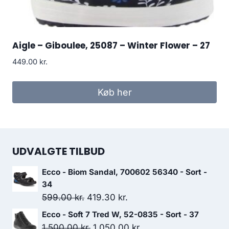
Aigle – Giboulee, 25087 – Winter Flower – 27
449.00
kr.
Køb her
UDVALGTE TILBUD
Ecco - Biom Sandal, 700602 56340 - Sort -
34
Den
Den
599.00
kr.
419.30
kr.
oprindelige
aktuelle
Ecco - Soft 7 Tred W, 52-0835 - Sort - 37
pris
pris
Den
Den
1,500.00
kr.
1,050.00
kr.