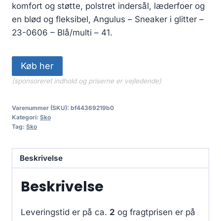
komfort og støtte, polstret indersål, læderfoer og
en blød og fleksibel, Angulus – Sneaker i glitter –
23-0606 – Blå/multi – 41.
Køb her
(sponsoreret indhold og priserne er vejledende)
Varenummer (SKU):
bf44369219b0
Kategori:
Sko
Tag:
Sko
Beskrivelse
Beskrivelse
Leveringstid er på ca.
2
og fragtprisen er på