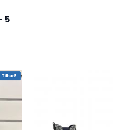
– 5
Tilbud!