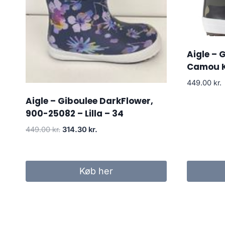
Aigle – 
Camou K
449.00
kr.
Aigle – Giboulee DarkFlower,
900-25082 – Lilla – 34
Den
Den
449.00
kr.
314.30
kr.
oprindelige
aktuelle
pris
pris
var:
er:
Køb her
449.00 kr..
314.30 kr..