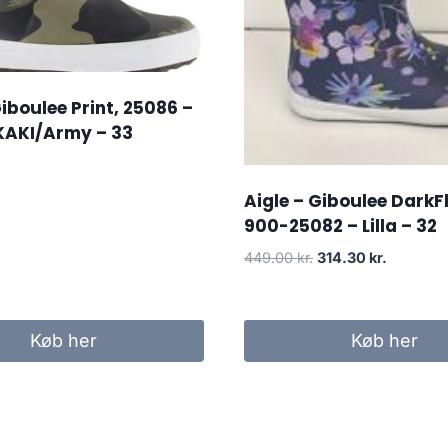
Giboulee Print, 25086 –
AKI/Army – 33
Aigle – Giboulee DarkF
900-25082 – Lilla – 32
Den
Den
449.00
kr.
314.30
kr.
oprindelige
aktuelle
pris
pris
var:
er:
Køb her
Køb her
449.00 kr..
314.30 kr