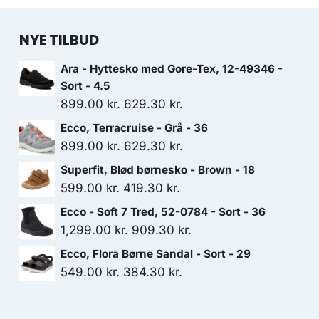
NYE TILBUD
Ara - Hyttesko med Gore-Tex, 12-49346 -
Sort - 4.5
Den
Den
899.00
kr.
629.30
kr.
oprindelige
aktuelle
Ecco, Terracruise - Grå - 36
pris
pris
Den
Den
899.00
kr.
629.30
kr.
var:
er:
oprindelige
aktuelle
Superfit, Blød børnesko - Brown - 18
899.00 kr..
629.30 kr..
pris
pris
Den
Den
599.00
kr.
419.30
kr.
var:
er:
oprindelige
aktuelle
Ecco - Soft 7 Tred, 52-0784 - Sort - 36
899.00 kr..
629.30 kr..
pris
pris
Den
Den
1,299.00
kr.
909.30
kr.
var:
er:
oprindelige
aktuelle
Ecco, Flora Børne Sandal - Sort - 29
599.00 kr..
419.30 kr..
pris
pris
Den
Den
549.00
kr.
384.30
kr.
var:
er:
oprindelige
aktuelle
1,299.00 kr..
909.30 kr..
pris
pris