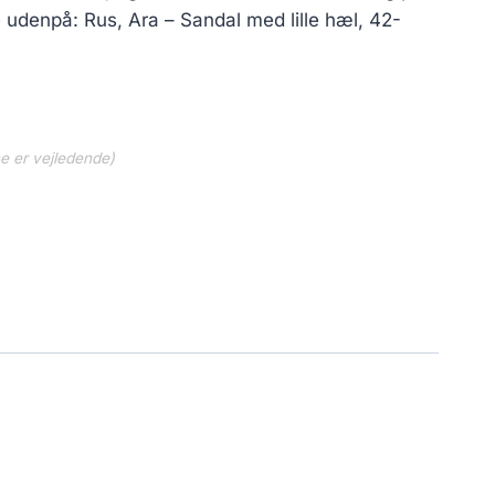
e udenpå: Rus, Ara – Sandal med lille hæl, 42-
ne er vejledende)