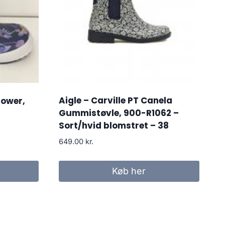
Aigle – Carville PT Canela
lower,
Gummistøvle, 900-R1062 –
Sort/hvid blomstret – 38
649.00
kr.
Køb her
..