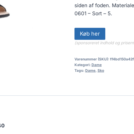
siden af foden. Material
0601 – Sort – 5.
Køb her
(sponsoreret indhold og priser
Varenummer (SKU):
ff4bd150a42f
Kategori:
Dame
Tags:
Dame
,
Sko
40