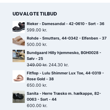
UDVALGTE TILBUD
Rieker - Damesandal - 42-0610 - Sort - 36
599.00
kr.
Rohde - Smutters, 44-0342 - Elfenben - 37
500.00
kr.
Bundgaard Hilly hjemmesko, BGH0028 -
Sølv - 25
Den
Den
349.00
kr.
244.30
kr.
oprindelige
aktuelle
Fitflop - Lulu Shimmer Lux Toe, 44-0319 -
pris
pris
Rose Gold - 38
var:
er:
650.00
kr.
349.00 kr..
244.30 kr..
Sanita - Herre Træsko m. hælkappe, 82-
0063 - Sort - 44
600.00
kr.