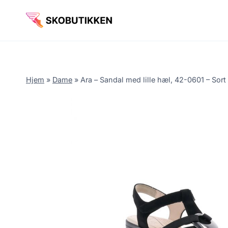
Fortsæt
til
indhold
Hjem
»
Dame
»
Ara – Sandal med lille hæl, 42-0601 – Sort 