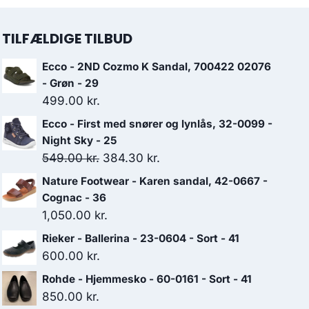
TILFÆLDIGE TILBUD
Ecco - 2ND Cozmo K Sandal, 700422 02076
- Grøn - 29
499.00
kr.
Ecco - First med snører og lynlås, 32-0099 -
Night Sky - 25
Den
Den
549.00
kr.
384.30
kr.
oprindelige
aktuelle
Nature Footwear - Karen sandal, 42-0667 -
pris
pris
Cognac - 36
var:
er:
1,050.00
kr.
549.00 kr..
384.30 kr..
Rieker - Ballerina - 23-0604 - Sort - 41
600.00
kr.
Rohde - Hjemmesko - 60-0161 - Sort - 41
850.00
kr.