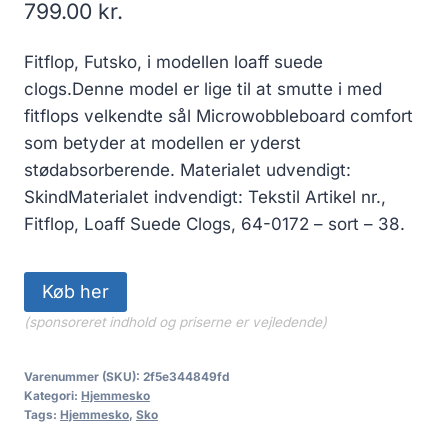
799.00
kr.
Fitflop, Futsko, i modellen loaff suede
clogs.Denne model er lige til at smutte i med
fitflops velkendte sål Microwobbleboard comfort
som betyder at modellen er yderst
stødabsorberende. Materialet udvendigt:
SkindMaterialet indvendigt: Tekstil Artikel nr.,
Fitflop, Loaff Suede Clogs, 64-0172 – sort – 38.
Køb her
(sponsoreret indhold og priserne er vejledende)
Varenummer (SKU):
2f5e344849fd
Kategori:
Hjemmesko
Tags:
Hjemmesko
,
Sko