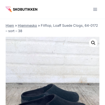
Fortsæt
til
indhold
Hjem
»
Hjemmesko
»
Fitflop, Loaff Suede Clogs, 64-0172
– sort – 38