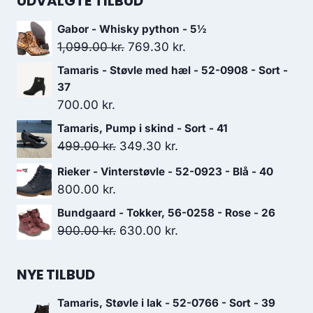
UDVALGTE TILBUD
Gabor - Whisky python - 5½
Den
Den
1,099.00
kr.
769.30
kr.
oprindelige
aktuelle
Tamaris - Støvle med hæl - 52-0908 - Sort -
pris
pris
37
var:
er:
700.00
kr.
1,099.00 kr..
769.30 kr..
Tamaris, Pump i skind - Sort - 41
Den
Den
499.00
kr.
349.30
kr.
oprindelige
aktuelle
Rieker - Vinterstøvle - 52-0923 - Blå - 40
pris
pris
800.00
kr.
var:
er:
Bundgaard - Tokker, 56-0258 - Rose - 26
499.00 kr..
349.30 kr..
Den
Den
900.00
kr.
630.00
kr.
oprindelige
aktuelle
pris
pris
NYE TILBUD
var:
er:
Tamaris, Støvle i lak - 52-0766 - Sort - 39
900.00 kr..
630.00 kr..