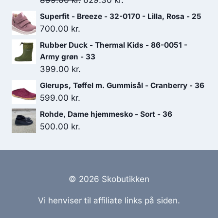
899.00
kr.
629.30
kr.
oprindelige
aktuelle
Superfit - Breeze - 32-0170 - Lilla, Rosa - 25
pris
pris
700.00
kr.
var:
er:
Rubber Duck - Thermal Kids - 86-0051 -
899.00 kr..
629.30 kr..
Army grøn - 33
399.00
kr.
Glerups, Tøffel m. Gummisål - Cranberry - 36
599.00
kr.
Rohde, Dame hjemmesko - Sort - 36
500.00
kr.
© 2026 Skobutikken
Vi henviser til affiliate links på siden.