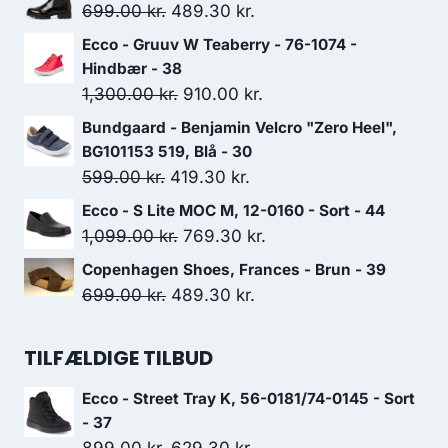
Den
Den
699.00
kr.
489.30
kr.
oprindelige
aktuelle
Ecco - Gruuv W Teaberry - 76-1074 -
pris
pris
Hindbær - 38
var:
er:
Den
Den
1,300.00
kr.
910.00
kr.
699.00 kr..
489.30 kr..
oprindelige
aktuelle
Bundgaard - Benjamin Velcro "Zero Heel",
pris
pris
BG101153 519, Blå - 30
var:
er:
Den
Den
599.00
kr.
419.30
kr.
1,300.00 kr..
910.00 kr..
oprindelige
aktuelle
Ecco - S Lite MOC M, 12-0160 - Sort - 44
pris
pris
Den
Den
1,099.00
kr.
769.30
kr.
var:
er:
oprindelige
aktuelle
Copenhagen Shoes, Frances - Brun - 39
599.00 kr..
419.30 kr..
pris
pris
Den
Den
699.00
kr.
489.30
kr.
var:
er:
oprindelige
aktuelle
1,099.00 kr..
769.30 kr..
pris
pris
TILFÆLDIGE TILBUD
var:
er:
Ecco - Street Tray K, 56-0181/74-0145 - Sort
699.00 kr..
489.30 kr..
- 37
Den
Den