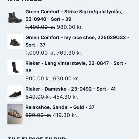
Green Comfort - Strike Sigi m/guld lynlås,
52-0940 - Sort - 39
Den
Den
1,400.00
kr.
980.00
kr.
oprindelige
aktuelle
Green Comfort - Ivy lace shoe, 225029Q32 -
pris
pris
Sort - 37
var:
er:
Den
Den
1,099.00
kr.
769.30
kr.
1,400.00 kr..
980.00 kr..
oprindelige
aktuelle
Rieker - Lang vinterstøvle, 52-0847 - Sort -
pris
pris
36
var:
er:
Den
Den
900.00
kr.
630.00
kr.
1,099.00 kr..
769.30 kr..
oprindelige
aktuelle
Rieker - Damesko - 23-0492 - Sort - 41
pris
pris
Den
Den
649.00
kr.
454.30
kr.
var:
er:
oprindelige
aktuelle
Relaxshoe, Sandal - Guld - 37
900.00 kr..
630.00 kr..
pris
pris
Den
Den
599.00
kr.
419.30
kr.
var:
er:
oprindelige
aktuelle
649.00 kr..
454.30 kr..
pris
pris