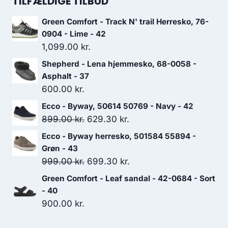
TILFÆLDIGE TILBUD
var:
er:
599.00 kr..
419.30 kr..
Green Comfort - Track N' trail Herresko, 76-
0904 - Lime - 42
1,099.00
kr.
Shepherd - Lena hjemmesko, 68-0058 -
Asphalt - 37
600.00
kr.
Ecco - Byway, 50614 50769 - Navy - 42
Den
Den
899.00
kr.
629.30
kr.
oprindelige
aktuelle
Ecco - Byway herresko, 501584 55894 -
pris
pris
Grøn - 43
var:
er:
Den
Den
999.00
kr.
699.30
kr.
899.00 kr..
629.30 kr..
oprindelige
aktuelle
Green Comfort - Leaf sandal - 42-0684 - Sort
pris
pris
- 40
var:
er:
900.00
kr.
999.00 kr..
699.30 kr..