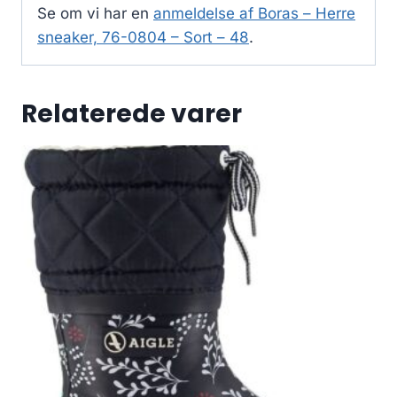
Se om vi har en
anmeldelse af Boras – Herre
sneaker, 76-0804 – Sort – 48
.
Relaterede varer