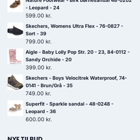
Nature Footwear - Birk børnesandal 48-0202
- Leopard - 24
599.00
kr.
Skechers, Womens Ultra Flex - 76-0827 -
Sort - 39
799.00
kr.
Aigle - Baby Lolly Pop Str. 20 - 23, 84-0112 -
Sandy Orchide - 20
399.00
kr.
Skechers - Boys Velocitrek Waterproof, 74-
0141 - Brun/Grå - 35
749.00
kr.
Superfit - Sparkle sandal - 48-0248 -
Leopard - 36
600.00
kr.
NYE TILBUD