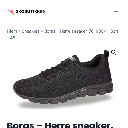
Fortsæt
til
indhold
Hjem
»
Sneakers
»
Boras – Herre sneaker, 76-0804 – Sort
– 48
Boras – Herre sneaker,