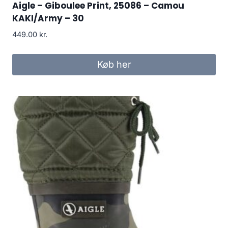
Aigle – Giboulee Print, 25086 – Camou
KAKI/Army – 30
449.00
kr.
Køb her