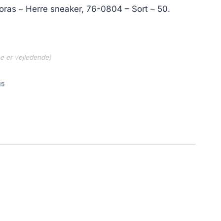
oras – Herre sneaker, 76-0804 – Sort – 50.
ne er vejledende)
d5