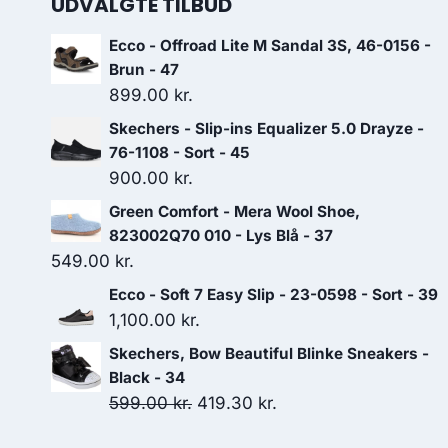
UDVALGTE TILBUD
Ecco - Offroad Lite M Sandal 3S, 46-0156 -
Brun - 47
899.00
kr.
Skechers - Slip-ins Equalizer 5.0 Drayze -
76-1108 - Sort - 45
900.00
kr.
Green Comfort - Mera Wool Shoe,
823002Q70 010 - Lys Blå - 37
549.00
kr.
Ecco - Soft 7 Easy Slip - 23-0598 - Sort - 39
1,100.00
kr.
Skechers, Bow Beautiful Blinke Sneakers -
Black - 34
Den
Den
599.00
kr.
419.30
kr.
oprindelige
aktuelle