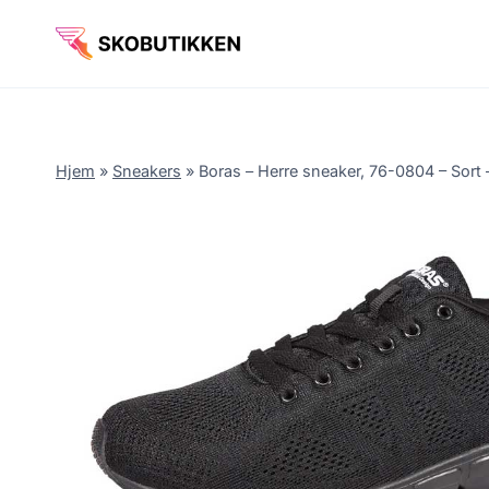
Fortsæt
til
indhold
Hjem
»
Sneakers
»
Boras – Herre sneaker, 76-0804 – Sort 