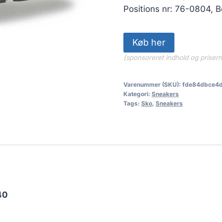
Positions nr: 76-0804, B
Køb her
(sponsoreret indhold og priser
Varenummer (SKU):
fde84dbce4
Kategori:
Sneakers
Tags:
Sko
,
Sneakers
40