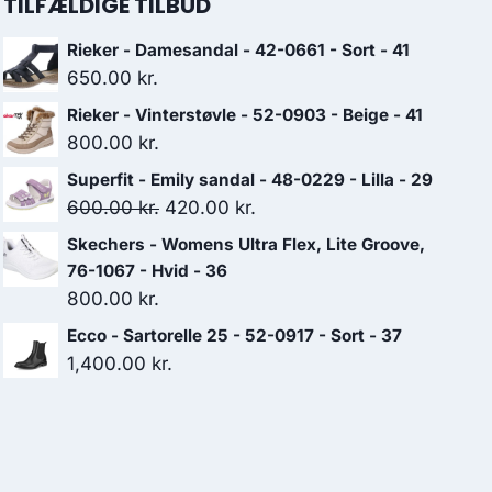
TILFÆLDIGE TILBUD
Rieker - Damesandal - 42-0661 - Sort - 41
650.00
kr.
Rieker - Vinterstøvle - 52-0903 - Beige - 41
800.00
kr.
Superfit - Emily sandal - 48-0229 - Lilla - 29
Den
Den
600.00
kr.
420.00
kr.
oprindelige
aktuelle
Skechers - Womens Ultra Flex, Lite Groove,
pris
pris
76-1067 - Hvid - 36
var:
er:
800.00
kr.
600.00 kr..
420.00 kr..
Ecco - Sartorelle 25 - 52-0917 - Sort - 37
1,400.00
kr.