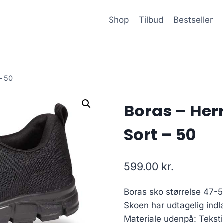
Shop
Tilbud
Bestseller
– 50
Boras – Her
Sort – 50
599.00
kr.
Boras sko størrelse 47-
Skoen har udtagelig indlæ
Materiale udenpå: Tekstil