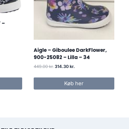
 –
Aigle – Giboulee DarkFlower,
900-25082 – Lilla – 34
Den
Den
449.00
kr.
314.30
kr.
oprindelige
aktuelle
pris
pris
Køb her
var:
er:
449.00 kr..
314.30 kr..