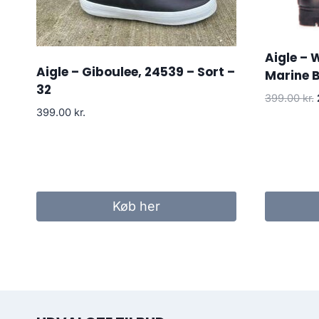
Aigle –
Aigle – Giboulee, 24539 – Sort –
Marine B
32
399.00
kr.
399.00
kr.
Køb her