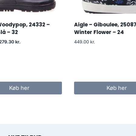
 Woodypop, 24332 –
Aigle – Giboulee, 25087
lå – 32
Winter Flower – 24
Den
Den
279.30
kr.
449.00
kr.
oprindelige
aktuelle
pris
pris
var:
er:
399.00 kr..
279.30 kr..
Køb her
Køb her