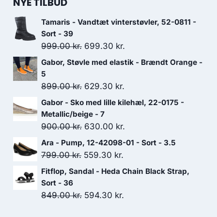
NYE TILBUD
Tamaris - Vandtæt vinterstøvler, 52-0811 -
Sort - 39
Den
Den
999.00
kr.
699.30
kr.
oprindelige
aktuelle
Gabor, Støvle med elastik - Brændt Orange -
pris
pris
5
var:
er:
Den
Den
899.00
kr.
629.30
kr.
999.00 kr..
699.30 kr..
oprindelige
aktuelle
Gabor - Sko med lille kilehæl, 22-0175 -
pris
pris
Metallic/beige - 7
var:
er:
Den
Den
900.00
kr.
630.00
kr.
899.00 kr..
629.30 kr..
oprindelige
aktuelle
Ara - Pump, 12-42098-01 - Sort - 3.5
pris
pris
Den
Den
799.00
kr.
559.30
kr.
var:
er:
oprindelige
aktuelle
Fitflop, Sandal - Heda Chain Black Strap,
900.00 kr..
630.00 kr..
pris
pris
Sort - 36
var:
er:
Den
Den
849.00
kr.
594.30
kr.
799.00 kr..
559.30 kr..
oprindelige
aktuelle