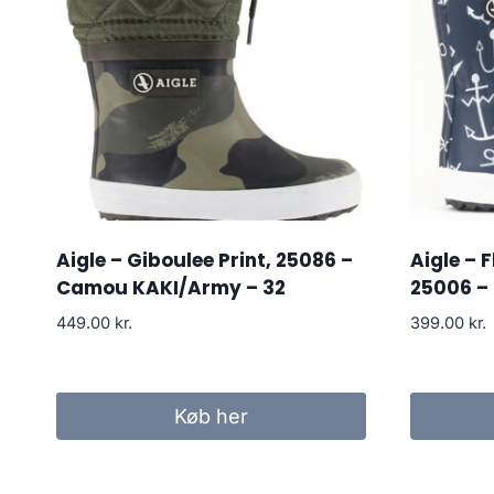
Aigle – Giboulee Print, 25086 –
Aigle – F
Camou KAKI/Army – 32
25006 –
449.00
kr.
399.00
kr.
Køb her