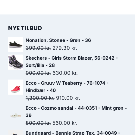
NYE TILBUD
Nonation, Stonee - Grøn - 36
Den
Den
399.00
kr.
279.30
kr.
oprindelige
aktuelle
Skechers - Girls Storm Blazer, 56-0242 -
pris
pris
Sort/lilla - 28
var:
er:
Den
Den
900.00
kr.
630.00
kr.
399.00 kr..
279.30 kr..
oprindelige
aktuelle
Ecco - Gruuv W Teaberry - 76-1074 -
pris
pris
Hindbær - 40
var:
er:
Den
Den
1,300.00
kr.
910.00
kr.
900.00 kr..
630.00 kr..
oprindelige
aktuelle
Ecco - Cozmo sandal - 44-0351 - Mint grøn -
pris
pris
39
var:
er:
Den
Den
800.00
kr.
560.00
kr.
1,300.00 kr..
910.00 kr..
oprindelige
aktuelle
Bundgaard - Bennie Strap Tex, 34-0049 -