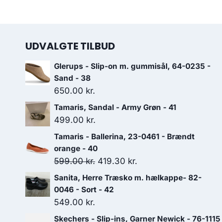
UDVALGTE TILBUD
Glerups - Slip-on m. gummisål, 64-0235 -
Sand - 38
650.00
kr.
Tamaris, Sandal - Army Grøn - 41
499.00
kr.
Tamaris - Ballerina, 23-0461 - Brændt
orange - 40
Den
Den
599.00
kr.
419.30
kr.
oprindelige
aktuelle
Sanita, Herre Træsko m. hælkappe- 82-
pris
pris
0046 - Sort - 42
var:
er:
549.00
kr.
599.00 kr..
419.30 kr..
Skechers - Slip-ins, Garner Newick - 76-1115