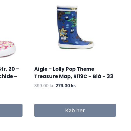
tr. 20 –
Aigle – Lolly Pop Theme
chide –
Treasure Map, R119C – Blå – 33
Den
Den
399.00
kr.
279.30
kr.
oprindelige
aktuelle
pris
pris
var:
er:
Køb her
399.00 kr..
279.30 kr..