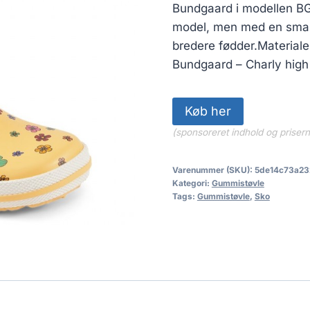
Bundgaard i modellen B
model, men med en smal
bredere fødder.Materiale
Bundgaard – Charly hig
Køb her
(sponsoreret indhold og priser
Varenummer (SKU):
5de14c73a23
Kategori:
Gummistøvle
Tags:
Gummistøvle
,
Sko