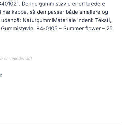
G401021. Denne gummistøvle er en bredere
 hælkappe, så den passer både smallere og
 udenpå: NaturgummiMateriale indeni: Teksti,
h Gummistøvle, 84-0105 – Summer flower – 25.
ne er vejledende)
2