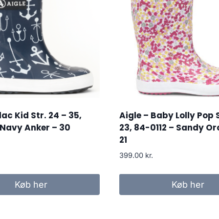
lac Kid Str. 24 – 35,
Aigle – Baby Lolly Pop S
 Navy Anker – 30
23, 84-0112 – Sandy Or
21
399.00
kr.
Køb her
Køb her