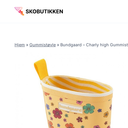
Fortsæt
til
indhold
Hjem
»
Gummistøvle
»
Bundgaard – Charly high Gummist