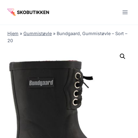
Fortsæt
til
indhold
Hjem
»
Gummistøvle
»
Bundgaard, Gummistøvle – Sort –
20