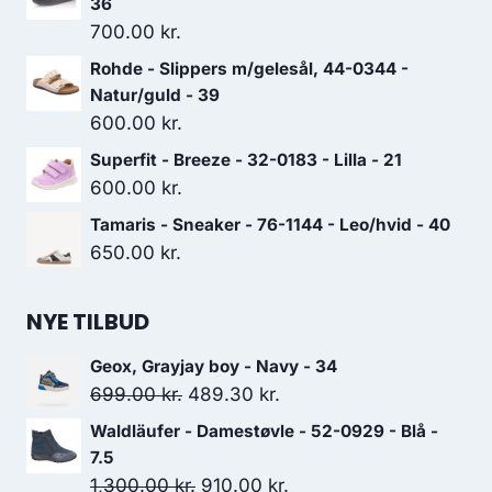
36
700.00
kr.
Rohde - Slippers m/gelesål, 44-0344 -
Natur/guld - 39
600.00
kr.
Superfit - Breeze - 32-0183 - Lilla - 21
600.00
kr.
Tamaris - Sneaker - 76-1144 - Leo/hvid - 40
650.00
kr.
NYE TILBUD
Geox, Grayjay boy - Navy - 34
Den
Den
699.00
kr.
489.30
kr.
oprindelige
aktuelle
Waldläufer - Damestøvle - 52-0929 - Blå -
pris
pris
7.5
var:
er:
Den
Den
1,300.00
kr.
910.00
kr.