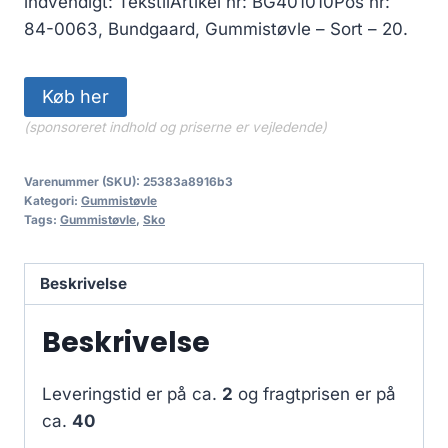
indvendigt: TekstilArtikel nr: BG401010Pos nr:
84-0063, Bundgaard, Gummistøvle – Sort – 20.
Køb her
(sponsoreret indhold og priserne er vejledende)
Varenummer (SKU):
25383a8916b3
Kategori:
Gummistøvle
Tags:
Gummistøvle
,
Sko
Beskrivelse
Beskrivelse
Leveringstid er på ca.
2
og fragtprisen er på
ca.
40