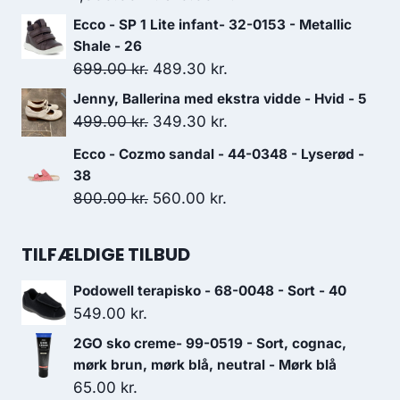
699.00 kr..
489.30 kr..
oprindelige
aktuelle
Ecco - SP 1 Lite infant- 32-0153 - Metallic
pris
pris
Shale - 26
var:
er:
Den
Den
699.00
kr.
489.30
kr.
1,300.00 kr..
910.00 kr..
oprindelige
aktuelle
Jenny, Ballerina med ekstra vidde - Hvid - 5
pris
pris
Den
Den
499.00
kr.
349.30
kr.
var:
er:
oprindelige
aktuelle
Ecco - Cozmo sandal - 44-0348 - Lyserød -
699.00 kr..
489.30 kr..
pris
pris
38
var:
er:
Den
Den
800.00
kr.
560.00
kr.
499.00 kr..
349.30 kr..
oprindelige
aktuelle
pris
pris
TILFÆLDIGE TILBUD
var:
er:
Podowell terapisko - 68-0048 - Sort - 40
800.00 kr..
560.00 kr..
549.00
kr.
2GO sko creme- 99-0519 - Sort, cognac,
mørk brun, mørk blå, neutral - Mørk blå
65.00
kr.