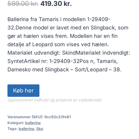
Den
Den
599.00
kr.
419.30
kr.
oprindelige
aktuelle
Ballerina fra Tamaris i modellen 1-29409-
pris
pris
32.Denne model er lavet med en Slingback, som
var:
er:
gør at hælen vises frem. Modellen har en fin
599.00 kr..
419.30 kr..
detalje af Leopard som vises ved hælen.
Materialet udvendigt: SkindMaterialet indvendigt:
SyntetArtikel nr: 1-29409-32Pos n, Tamaris,
Damesko med Slingback – Sort/Leopard – 38.
Køb her
(sponsoreret indhold og priserne er vejledende)
Varenummer (SKU):
9cc92c33fe81
Kategori:
ballerina
Tags:
ballerina
,
Sko