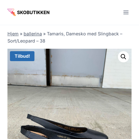
Fortsæt
til
indhold
Hjem
»
ballerina
»
Tamaris, Damesko med Slingback –
Sort/Leopard – 38
Tilbud!