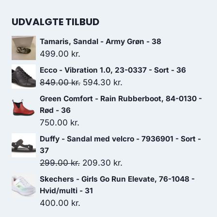
UDVALGTE TILBUD
Tamaris, Sandal - Army Grøn - 38
499.00
kr.
Ecco - Vibration 1.0, 23-0337 - Sort - 36
Den
Den
849.00
kr.
594.30
kr.
oprindelige
aktuelle
Green Comfort - Rain Rubberboot, 84-0130 -
pris
pris
Rød - 36
var:
er:
750.00
kr.
849.00 kr..
594.30 kr..
Duffy - Sandal med velcro - 7936901 - Sort -
37
Den
Den
299.00
kr.
209.30
kr.
oprindelige
aktuelle
Skechers - Girls Go Run Elevate, 76-1048 -
pris
pris
Hvid/multi - 31
var:
er:
400.00
kr.
299.00 kr..
209.30 kr..