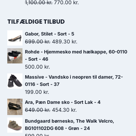
var:
er:
Den
Den
1,100.00
kr.
770.00
kr.
599.00 kr..
419.30 kr..
oprindelige
aktuelle
pris
pris
TILFÆLDIGE TILBUD
var:
er:
Gabor, Stilet - Sort - 5
1,100.00 kr..
770.00 kr..
Den
Den
699.00
kr.
489.30
kr.
oprindelige
aktuelle
Rohde - Hjemmesko med hælkappe, 60-0110
pris
pris
- Sort - 46
var:
er:
500.00
kr.
699.00 kr..
489.30 kr..
Massive - Vandsko i neopren til damer, 72-
0116 - Sort - 37
199.00
kr.
Ara, Pæn Dame sko - Sort Lak - 4
Den
Den
649.00
kr.
454.30
kr.
oprindelige
aktuelle
Bundgaard børnesko, The Walk Velcro,
pris
pris
BG101102DG 608 - Grøn - 24
var:
er: