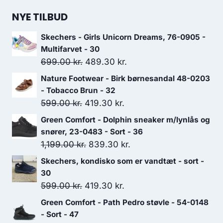
NYE TILBUD
Skechers - Girls Unicorn Dreams, 76-0905 -
Multifarvet - 30
Den
Den
699.00
kr.
489.30
kr.
oprindelige
aktuelle
Nature Footwear - Birk børnesandal 48-0203
pris
pris
- Tobacco Brun - 32
var:
er:
Den
Den
599.00
kr.
419.30
kr.
699.00 kr..
489.30 kr..
oprindelige
aktuelle
Green Comfort - Dolphin sneaker m/lynlås og
pris
pris
snører, 23-0483 - Sort - 36
var:
er:
Den
Den
1,199.00
kr.
839.30
kr.
599.00 kr..
419.30 kr..
oprindelige
aktuelle
Skechers, kondisko som er vandtæt - sort -
pris
pris
30
var:
er:
Den
Den
599.00
kr.
419.30
kr.
1,199.00 kr..
839.30 kr..
oprindelige
aktuelle
Green Comfort - Path Pedro støvle - 54-0148
pris
pris
- Sort - 47