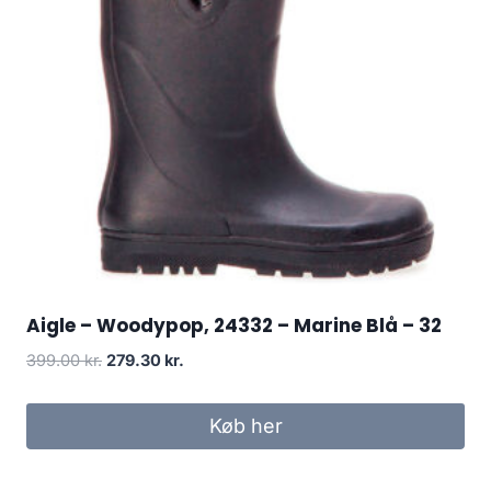
Aigle – Woodypop, 24332 – Marine Blå – 32
Den
Den
399.00
kr.
279.30
kr.
oprindelige
aktuelle
pris
pris
Køb her
var:
er:
399.00 kr..
279.30 kr..