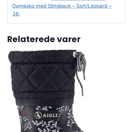
Damesko med Slingback – Sort/Leopard –
38
.
Relaterede varer