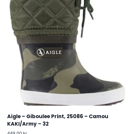
Aigle – Giboulee Print, 25086 – Camou
KAKI/Army – 32
449.00
kr.