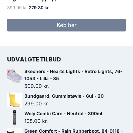
Den
Den
399.00
kr.
279.30
kr.
oprindelige
aktuelle
pris
pris
Køb her
var:
er:
399.00 kr..
279.30 kr..
UDVALGTE TILBUD
Skechers - Hearts Lights - Retro Lights, 76-
1053 - Lilla - 35
500.00
kr.
Bundgaard, Gummistøvle - Gul - 20
299.00
kr.
Woly Combi Care - Neutral - 300ml
105.00
kr.
Green Comfort - Rain Rubberboot, 84-0118 -