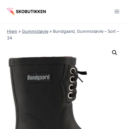
Fortsæt
til
indhold
Hjem
»
Gummistøvle
»
Bundgaard, Gummistøvle – Sort –
34