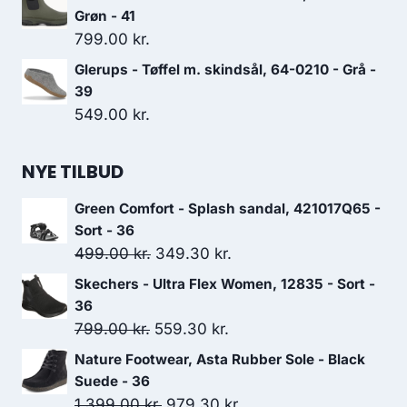
Grøn - 41
799.00
kr.
Glerups - Tøffel m. skindsål, 64-0210 - Grå -
39
549.00
kr.
NYE TILBUD
Green Comfort - Splash sandal, 421017Q65 -
Sort - 36
Den
Den
499.00
kr.
349.30
kr.
oprindelige
aktuelle
Skechers - Ultra Flex Women, 12835 - Sort -
pris
pris
36
var:
er:
Den
Den
799.00
kr.
559.30
kr.
499.00 kr..
349.30 kr..
oprindelige
aktuelle
Nature Footwear, Asta Rubber Sole - Black
pris
pris
Suede - 36
var:
er:
Den
Den
1,399.00
kr.
979.30
kr.