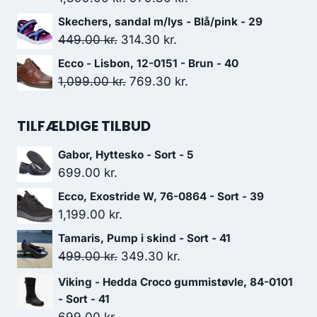
799.00 kr..
559.30 kr..
oprindelige
aktuelle
Skechers, sandal m/lys - Blå/pink - 29
pris
pris
Den
Den
449.00
kr.
314.30
kr.
var:
er:
oprindelige
aktuelle
Ecco - Lisbon, 12-0151 - Brun - 40
1,399.00 kr..
979.30 kr..
pris
pris
Den
Den
1,099.00
kr.
769.30
kr.
var:
er:
oprindelige
aktuelle
449.00 kr..
314.30 kr..
pris
pris
TILFÆLDIGE TILBUD
var:
er:
Gabor, Hyttesko - Sort - 5
1,099.00 kr..
769.30 kr..
699.00
kr.
Ecco, Exostride W, 76-0864 - Sort - 39
1,199.00
kr.
Tamaris, Pump i skind - Sort - 41
Den
Den
499.00
kr.
349.30
kr.
oprindelige
aktuelle
Viking - Hedda Croco gummistøvle, 84-0101
pris
pris
- Sort - 41
var:
er: