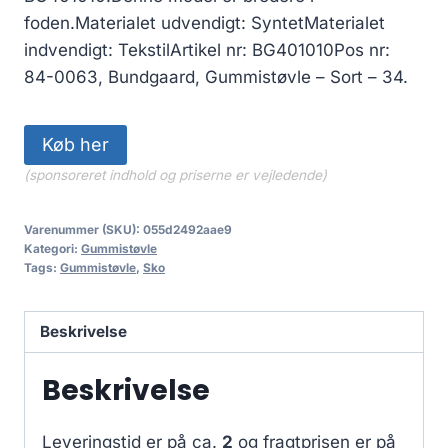
foden.Materialet udvendigt: SyntetMaterialet
indvendigt: TekstilArtikel nr: BG401010Pos nr:
84-0063, Bundgaard, Gummistøvle – Sort – 34.
Køb her
(sponsoreret indhold og priserne er vejledende)
Varenummer (SKU):
055d2492aae9
Kategori:
Gummistøvle
Tags:
Gummistøvle
,
Sko
Beskrivelse
Beskrivelse
Leveringstid er på ca.
2
og fragtprisen er på