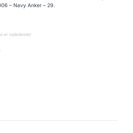
5006 – Navy Anker – 29.
ne er vejledende)
2