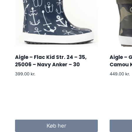
Aigle – Flac Kid Str. 24 – 35,
Aigle – 
25006 – Navy Anker – 30
Camou K
399.00
kr.
449.00
kr.
Køb her