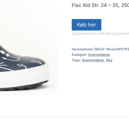
Flac Kid Str. 24 – 35, 2
Køb her
(sponsoreret indhold og priser
Varenummer (SKU):
19cec06571f
Kategori:
Gummistøvle
Tags:
Gummistøvle
,
Sko