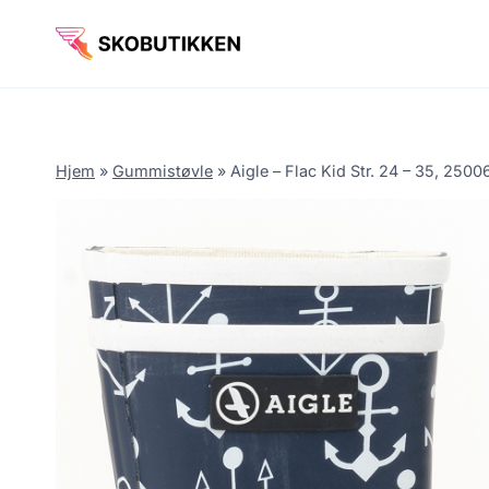
Fortsæt
til
indhold
Hjem
»
Gummistøvle
»
Aigle – Flac Kid Str. 24 – 35, 250