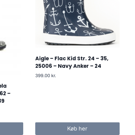
Aigle – Flac Kid Str. 24 – 35,
25006 – Navy Anker – 24
399.00
kr.
ela
62 –
39
Køb her