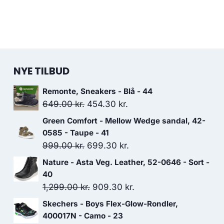
NYE TILBUD
Remonte, Sneakers - Blå - 44
Den
Den
649.00
kr.
454.30
kr.
oprindelige
aktuelle
Green Comfort - Mellow Wedge sandal, 42-
pris
pris
0585 - Taupe - 41
var:
er:
Den
Den
999.00
kr.
699.30
kr.
649.00 kr..
454.30 kr..
oprindelige
aktuelle
Nature - Asta Veg. Leather, 52-0646 - Sort -
pris
pris
40
var:
er:
Den
Den
1,299.00
kr.
909.30
kr.
999.00 kr..
699.30 kr..
oprindelige
aktuelle
Skechers - Boys Flex-Glow-Rondler,
pris
pris
400017N - Camo - 23