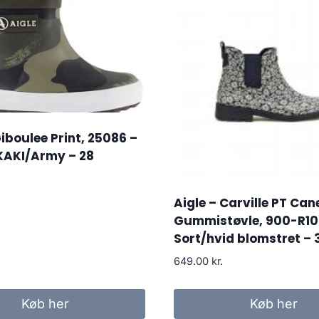
Giboulee Print, 25086 –
AKI/Army – 28
Aigle – Carville PT Can
Gummistøvle, 900-R10
Sort/hvid blomstret – 
649.00
kr.
Køb her
Køb her