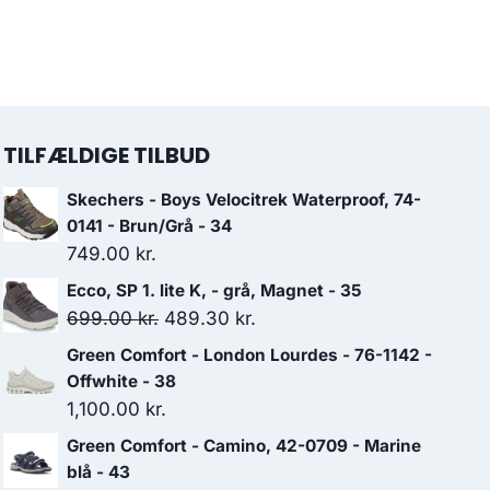
TILFÆLDIGE TILBUD
Skechers - Boys Velocitrek Waterproof, 74-
0141 - Brun/Grå - 34
749.00
kr.
Ecco, SP 1. lite K, - grå, Magnet - 35
Den
Den
699.00
kr.
489.30
kr.
oprindelige
aktuelle
Green Comfort - London Lourdes - 76-1142 -
pris
pris
Offwhite - 38
var:
er:
1,100.00
kr.
699.00 kr..
489.30 kr..
Green Comfort - Camino, 42-0709 - Marine
blå - 43