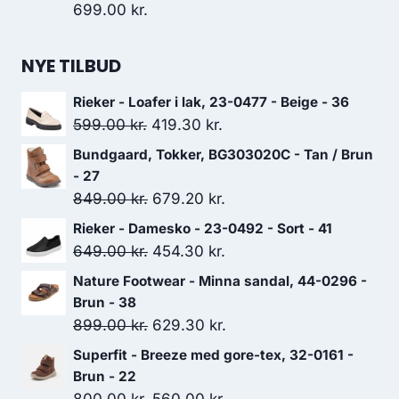
699.00
kr.
NYE TILBUD
Rieker - Loafer i lak, 23-0477 - Beige - 36
Den
Den
599.00
kr.
419.30
kr.
oprindelige
aktuelle
Bundgaard, Tokker, BG303020C - Tan / Brun
pris
pris
- 27
var:
er:
Den
Den
849.00
kr.
679.20
kr.
599.00 kr..
419.30 kr..
oprindelige
aktuelle
Rieker - Damesko - 23-0492 - Sort - 41
pris
pris
Den
Den
649.00
kr.
454.30
kr.
var:
er:
oprindelige
aktuelle
Nature Footwear - Minna sandal, 44-0296 -
849.00 kr..
679.20 kr..
pris
pris
Brun - 38
var:
er:
Den
Den
899.00
kr.
629.30
kr.
649.00 kr..
454.30 kr..
oprindelige
aktuelle
Superfit - Breeze med gore-tex, 32-0161 -
pris
pris
Brun - 22
var:
er:
Den
Den