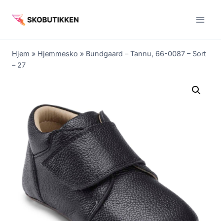
Fortsæt
til
indhold
Hjem
»
Hjemmesko
»
Bundgaard – Tannu, 66-0087 – Sort
– 27