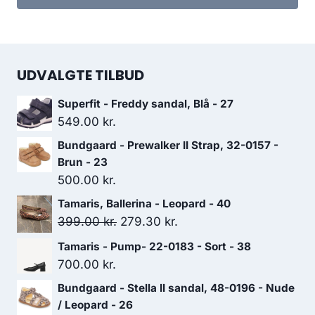
var:
er:
449.00 kr..
314.30 kr..
UDVALGTE TILBUD
Superfit - Freddy sandal, Blå - 27
549.00
kr.
Bundgaard - Prewalker II Strap, 32-0157 -
Brun - 23
500.00
kr.
Tamaris, Ballerina - Leopard - 40
Den
Den
399.00
kr.
279.30
kr.
oprindelige
aktuelle
Tamaris - Pump- 22-0183 - Sort - 38
pris
pris
700.00
kr.
var:
er:
Bundgaard - Stella II sandal, 48-0196 - Nude
399.00 kr..
279.30 kr..
/ Leopard - 26