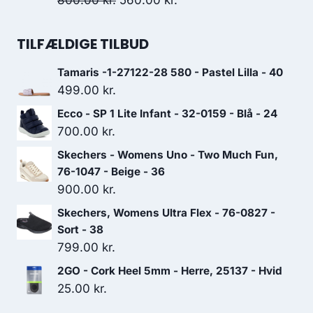
800.00
kr.
560.00
kr.
899.00 kr..
629.30 kr..
oprindelige
aktuelle
pris
pris
TILFÆLDIGE TILBUD
var:
er:
Tamaris -1-27122-28 580 - Pastel Lilla - 40
800.00 kr..
560.00 kr..
499.00
kr.
Ecco - SP 1 Lite Infant - 32-0159 - Blå - 24
700.00
kr.
Skechers - Womens Uno - Two Much Fun,
76-1047 - Beige - 36
900.00
kr.
Skechers, Womens Ultra Flex - 76-0827 -
Sort - 38
799.00
kr.
2GO - Cork Heel 5mm - Herre, 25137 - Hvid
25.00
kr.