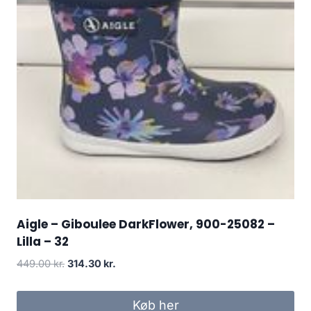
Aigle – Giboulee DarkFlower, 900-25082 –
Lilla – 32
Den
Den
449.00
kr.
314.30
kr.
oprindelige
aktuelle
pris
pris
Køb her