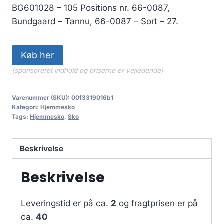
BG601028 – 105 Positions nr. 66-0087,
Bundgaard – Tannu, 66-0087 – Sort – 27.
Køb her
(sponsoreret indhold og priserne er vejledende)
Varenummer (SKU):
00f3319016b1
Kategori:
Hjemmesko
Tags:
Hjemmesko
,
Sko
Beskrivelse
Beskrivelse
Leveringstid er på ca.
2
og fragtprisen er på
ca.
40