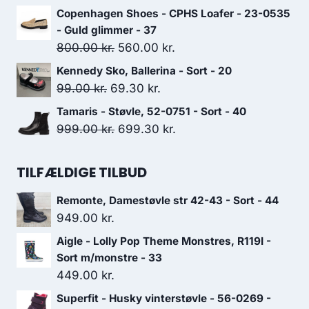
599.00 kr..
419.30 kr..
oprindelige
aktuelle
Copenhagen Shoes - CPHS Loafer - 23-0535
pris
pris
- Guld glimmer - 37
var:
er:
Den
Den
800.00
kr.
560.00
kr.
900.00 kr..
630.00 kr..
oprindelige
aktuelle
Kennedy Sko, Ballerina - Sort - 20
pris
pris
Den
Den
99.00
kr.
69.30
kr.
var:
er:
oprindelige
aktuelle
Tamaris - Støvle, 52-0751 - Sort - 40
800.00 kr..
560.00 kr..
pris
pris
Den
Den
999.00
kr.
699.30
kr.
var:
er:
oprindelige
aktuelle
99.00 kr..
69.30 kr..
pris
pris
TILFÆLDIGE TILBUD
var:
er:
Remonte, Damestøvle str 42-43 - Sort - 44
999.00 kr..
699.30 kr..
949.00
kr.
Aigle - Lolly Pop Theme Monstres, R119I -
Sort m/monstre - 33
449.00
kr.
Superfit - Husky vinterstøvle - 56-0269 -