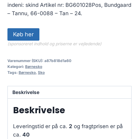
indeni: skind Artikel nr: BG601028Pos, Bundgaard
– Tannu, 66-0088 – Tan – 24.
Køb her
(sponsoreret indhold og priserne er vejledende)
Varenummer (SKU):
a87b818d1a60
Kategori:
Børnesko
Tags:
Børnesko
,
Sko
Beskrivelse
Beskrivelse
Leveringstid er på ca.
2
og fragtprisen er på
ca.
40