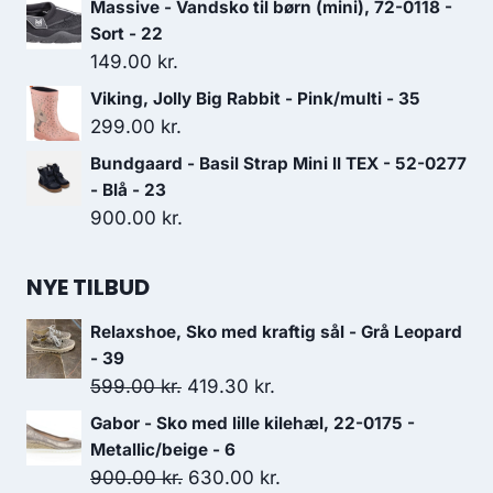
Massive - Vandsko til børn (mini), 72-0118 -
Sort - 22
149.00
kr.
Viking, Jolly Big Rabbit - Pink/multi - 35
299.00
kr.
Bundgaard - Basil Strap Mini ll TEX - 52-0277
- Blå - 23
900.00
kr.
NYE TILBUD
Relaxshoe, Sko med kraftig sål - Grå Leopard
- 39
Den
Den
599.00
kr.
419.30
kr.
oprindelige
aktuelle
Gabor - Sko med lille kilehæl, 22-0175 -
pris
pris
Metallic/beige - 6
var:
er:
Den
Den
900.00
kr.
630.00
kr.