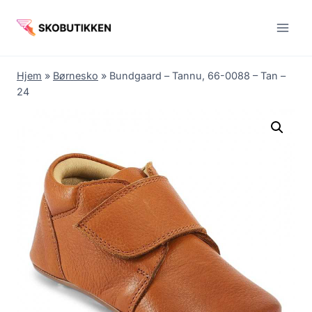
Fortsæt
til
indhold
Hjem
»
Børnesko
»
Bundgaard – Tannu, 66-0088 – Tan –
24