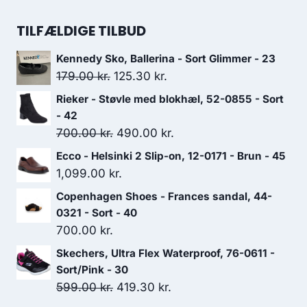
var:
er:
oprindelige
aktuelle
349.00 kr..
244.30 kr..
pris
pris
TILFÆLDIGE TILBUD
var:
er:
Kennedy Sko, Ballerina - Sort Glimmer - 23
699.00 kr..
489.30 kr..
Den
Den
179.00
kr.
125.30
kr.
oprindelige
aktuelle
Rieker - Støvle med blokhæl, 52-0855 - Sort
pris
pris
- 42
var:
er:
Den
Den
700.00
kr.
490.00
kr.
179.00 kr..
125.30 kr..
oprindelige
aktuelle
Ecco - Helsinki 2 Slip-on, 12-0171 - Brun - 45
pris
pris
1,099.00
kr.
var:
er:
Copenhagen Shoes - Frances sandal, 44-
700.00 kr..
490.00 kr..
0321 - Sort - 40
700.00
kr.
Skechers, Ultra Flex Waterproof, 76-0611 -
Sort/Pink - 30
Den
Den
599.00
kr.
419.30
kr.
oprindelige
aktuelle