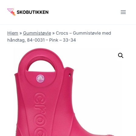
Fortsæt
til
indhold
Hjem
»
Gummistøvle
»
Crocs – Gummistøvle med
håndtag, 84-0031 – Pink – 33-34