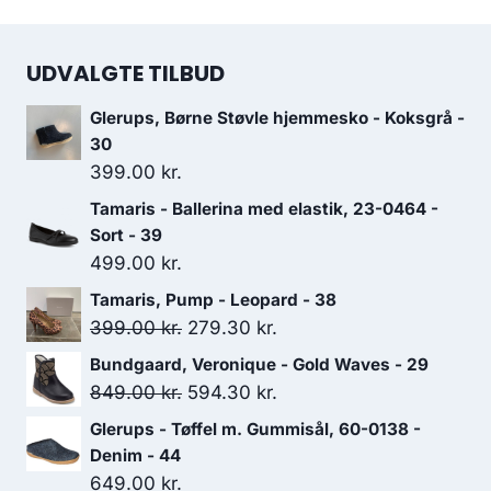
UDVALGTE TILBUD
Glerups, Børne Støvle hjemmesko - Koksgrå -
30
399.00
kr.
Tamaris - Ballerina med elastik, 23-0464 -
Sort - 39
499.00
kr.
Tamaris, Pump - Leopard - 38
Den
Den
399.00
kr.
279.30
kr.
oprindelige
aktuelle
Bundgaard, Veronique - Gold Waves - 29
pris
pris
Den
Den
849.00
kr.
594.30
kr.
var:
er:
oprindelige
aktuelle
Glerups - Tøffel m. Gummisål, 60-0138 -
399.00 kr..
279.30 kr..
pris
pris
Denim - 44
var:
er:
649.00
kr.