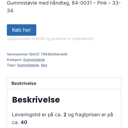
Gummistøvle med håndtag, 84-0031 – Pink – 33-
34.
Køb her
(sponsoreret indhold og priserne er vejledende)
Varenummer (SKU):
7964b65dc4d8
Kategori:
Gummistøvle
Tags:
Gummistøvle
,
Sko
Beskrivelse
Beskrivelse
Leveringstid er på ca.
2
og fragtprisen er på
ca.
40