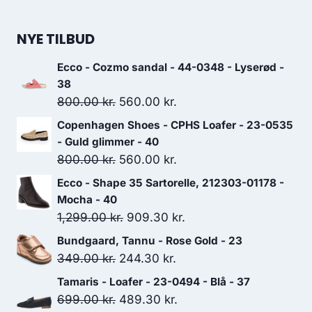
849.00 kr..
594.30 kr..
NYE TILBUD
Ecco - Cozmo sandal - 44-0348 - Lyserød -
38
Den
Den
800.00
kr.
560.00
kr.
oprindelige
aktuelle
Copenhagen Shoes - CPHS Loafer - 23-0535
pris
pris
- Guld glimmer - 40
var:
er:
Den
Den
800.00
kr.
560.00
kr.
800.00 kr..
560.00 kr..
oprindelige
aktuelle
Ecco - Shape 35 Sartorelle, 212303-01178 -
pris
pris
Mocha - 40
var:
er:
Den
Den
1,299.00
kr.
909.30
kr.
800.00 kr..
560.00 kr..
oprindelige
aktuelle
Bundgaard, Tannu - Rose Gold - 23
pris
pris
Den
Den
349.00
kr.
244.30
kr.
var:
er:
oprindelige
aktuelle
Tamaris - Loafer - 23-0494 - Blå - 37
1,299.00 kr..
909.30 kr..
pris
pris
Den
Den
699.00
kr.
489.30
kr.