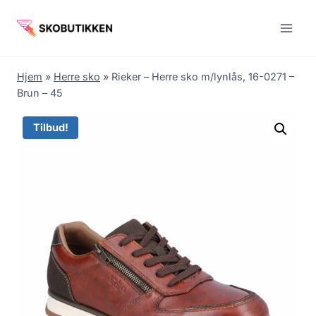
Fortsæt
til
indhold
Hjem
»
Herre sko
»
Rieker – Herre sko m/lynlås, 16-0271 –
Brun – 45
Tilbud!