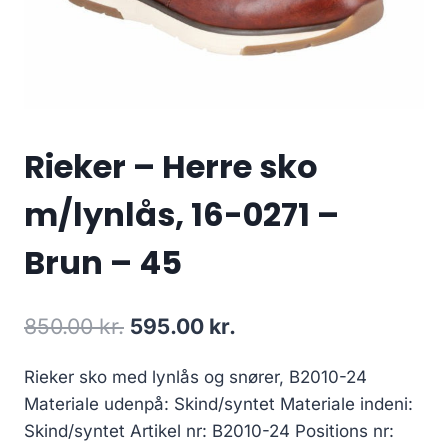
Rieker – Herre sko
m/lynlås, 16-0271 –
Brun – 45
Den
Den
850.00
kr.
595.00
kr.
oprindelige
aktuelle
Rieker sko med lynlås og snører, B2010-24
pris
pris
Materiale udenpå: Skind/syntet Materiale indeni:
var:
er:
Skind/syntet Artikel nr: B2010-24 Positions nr: