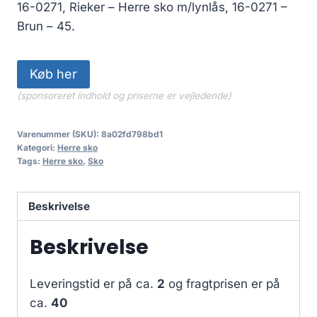
850.00 kr..
595.00 kr..
16-0271, Rieker – Herre sko m/lynlås, 16-0271 –
Brun – 45.
Køb her
(sponsoreret indhold og priserne er vejledende)
Varenummer (SKU):
8a02fd798bd1
Kategori:
Herre sko
Tags:
Herre sko
,
Sko
Beskrivelse
Beskrivelse
Leveringstid er på ca.
2
og fragtprisen er på
ca.
40