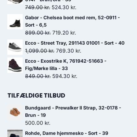
var:
er:
Den
Den
749.00
kr.
524.30
kr.
1,299.00 kr..
909.30 kr..
oprindelige
aktuelle
Gabor - Chelsea boot med rem, 52-0911 -
pris
pris
Sort - 6,5
var:
er:
Den
Den
899.00
kr.
719.20
kr.
749.00 kr..
524.30 kr..
oprindelige
aktuelle
Ecco - Street Tray, 291143 01001 - Sort - 40
pris
pris
Den
Den
1,099.00
kr.
769.30
kr.
var:
er:
oprindelige
aktuelle
Ecco - Exostrike K, 761942-51663 -
899.00 kr..
719.20 kr..
pris
pris
Fig/Mørke lilla - 33
var:
er:
Den
Den
849.00
kr.
594.30
kr.
1,099.00 kr..
769.30 kr..
oprindelige
aktuelle
pris
pris
TILFÆLDIGE TILBUD
var:
er:
Bundgaard - Prewalker II Strap, 32-0178 -
849.00 kr..
594.30 kr..
Brun - 19
500.00
kr.
Rohde, Dame hjemmesko - Sort - 39