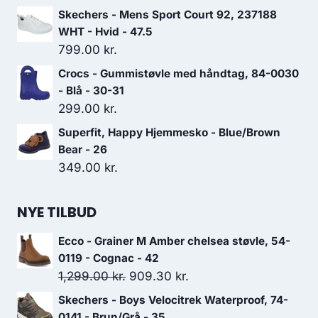
Skechers - Mens Sport Court 92, 237188
WHT - Hvid - 47.5
799.00
kr.
Crocs - Gummistøvle med håndtag, 84-0030
- Blå - 30-31
299.00
kr.
Superfit, Happy Hjemmesko - Blue/Brown
Bear - 26
349.00
kr.
NYE TILBUD
Ecco - Grainer M Amber chelsea støvle, 54-
0119 - Cognac - 42
Den
Den
1,299.00
kr.
909.30
kr.
oprindelige
aktuelle
Skechers - Boys Velocitrek Waterproof, 74-
pris
pris
0141 - Brun/Grå - 35