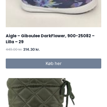
Aigle – Giboulee DarkFlower, 900-25082 –
Lilla – 29
Den
Den
449.00
kr.
314.30
kr.
oprindelige
aktuelle
pris
pris
Køb her
var:
er:
449.00 kr..
314.30 kr..