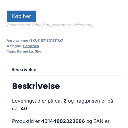
Køb her
(sponsoreret indhold og priserne er vejledende)
Varenummer (SKU):
8713315117a7
Kategori:
Børnesko
Tags:
Børnesko
,
Sko
Beskrivelse
Beskrivelse
Leveringstid er på ca.
2
og fragtprisen er på
ca.
40
Produktid er
43144882323686
og EAN er