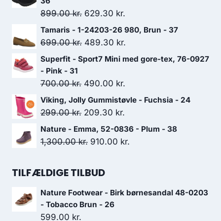
36
Den
Den
899.00
kr.
629.30
kr.
oprindelige
aktuelle
Tamaris - 1-24203-26 980, Brun - 37
pris
pris
Den
Den
699.00
kr.
489.30
kr.
var:
er:
oprindelige
aktuelle
Superfit - Sport7 Mini med gore-tex, 76-0927
899.00 kr..
629.30 kr..
pris
pris
- Pink - 31
var:
er:
Den
Den
700.00
kr.
490.00
kr.
699.00 kr..
489.30 kr..
oprindelige
aktuelle
Viking, Jolly Gummistøvle - Fuchsia - 24
pris
pris
Den
Den
299.00
kr.
209.30
kr.
var:
er:
oprindelige
aktuelle
Nature - Emma, 52-0836 - Plum - 38
700.00 kr..
490.00 kr..
pris
pris
Den
Den
1,300.00
kr.
910.00
kr.
var:
er:
oprindelige
aktuelle
299.00 kr..
209.30 kr..
pris
pris
TILFÆLDIGE TILBUD
var:
er:
Nature Footwear - Birk børnesandal 48-0203
1,300.00 kr..
910.00 kr..
- Tobacco Brun - 26
599.00
kr.