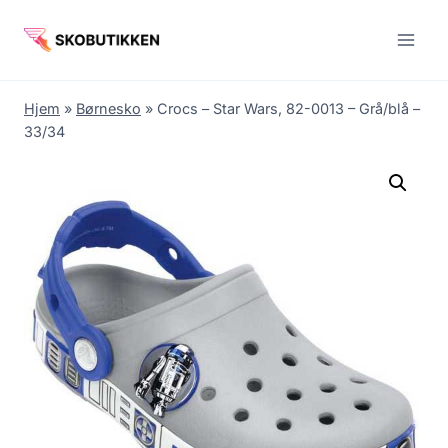
Fortsæt
til
indhold
Hjem
»
Børnesko
»
Crocs – Star Wars, 82-0013 – Grå/blå –
33/34