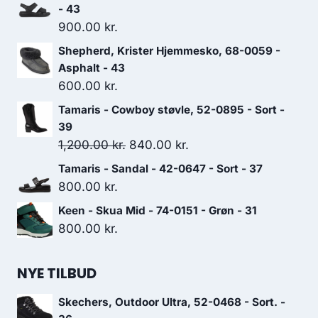
- 43
900.00
kr.
Shepherd, Krister Hjemmesko, 68-0059 -
Asphalt - 43
600.00
kr.
Tamaris - Cowboy støvle, 52-0895 - Sort -
39
Den
Den
1,200.00
kr.
840.00
kr.
oprindelige
aktuelle
Tamaris - Sandal - 42-0647 - Sort - 37
pris
pris
800.00
kr.
var:
er:
Keen - Skua Mid - 74-0151 - Grøn - 31
1,200.00 kr..
840.00 kr..
800.00
kr.
NYE TILBUD
Skechers, Outdoor Ultra, 52-0468 - Sort. -